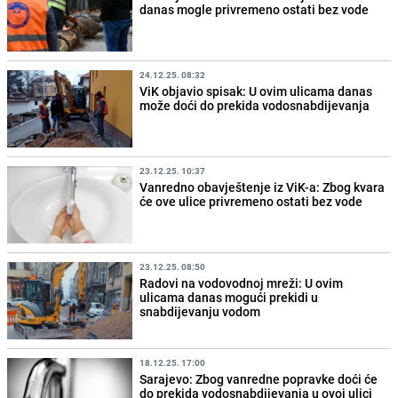
danas mogle privremeno ostati bez vode
24.12.25. 08:32
ViK objavio spisak: U ovim ulicama danas
može doći do prekida vodosnabdijevanja
23.12.25. 10:37
Vanredno obavještenje iz ViK-a: Zbog kvara
će ove ulice privremeno ostati bez vode
23.12.25. 08:50
Radovi na vodovodnoj mreži: U ovim
ulicama danas mogući prekidi u
snabdijevanju vodom
18.12.25. 17:00
Sarajevo: Zbog vanredne popravke doći će
do prekida vodosnabdijevanja u ovoj ulici