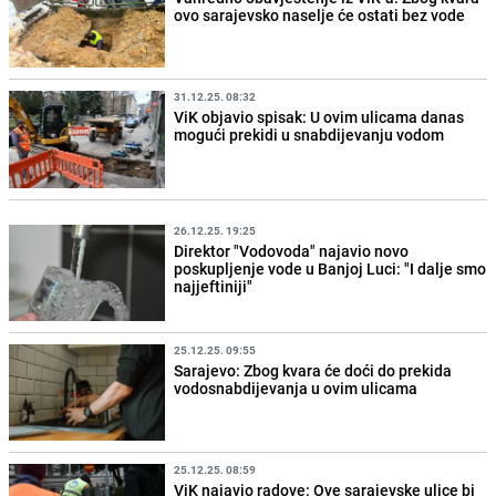
ovo sarajevsko naselje će ostati bez vode
31.12.25. 08:32
ViK objavio spisak: U ovim ulicama danas
mogući prekidi u snabdijevanju vodom
26.12.25. 19:25
Direktor "Vodovoda" najavio novo
poskupljenje vode u Banjoj Luci: "I dalje smo
najjeftiniji"
25.12.25. 09:55
Sarajevo: Zbog kvara će doći do prekida
vodosnabdijevanja u ovim ulicama
25.12.25. 08:59
ViK najavio radove: Ove sarajevske ulice bi