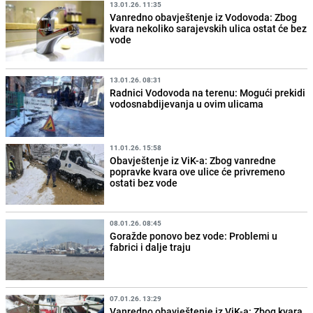
13.01.26. 11:35
Vanredno obavještenje iz Vodovoda: Zbog
kvara nekoliko sarajevskih ulica ostat će bez
vode
13.01.26. 08:31
Radnici Vodovoda na terenu: Mogući prekidi
vodosnabdijevanja u ovim ulicama
11.01.26. 15:58
Obavještenje iz ViK-a: Zbog vanredne
popravke kvara ove ulice će privremeno
ostati bez vode
08.01.26. 08:45
Goražde ponovo bez vode: Problemi u
fabrici i dalje traju
07.01.26. 13:29
Vanredno obavještenje iz ViK-a: Zbog kvara