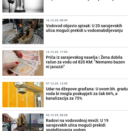
16.12.25. 08:49
Vodovod objavio spisak: U 20 sarajevskih
ulica mogući prekidi u vodosnabdijevanju
13.12.25. 17:54
Priča iz sarajevskog naselja | Žena dobila
račun za vodu od 820 KM: "Nemamo bazen
ni jacuzzi"
07.12.25. 13:55
Udar na džepove građana: U ovom bh. gradu
voda bi mogla poskupjeti za čak 66%, a
kanalizacija za 75%
02.12.25. 08:28
Radovi na vodovodnoj mreži: U 19
sarajevskih ulica mogući prekidi
snabdijevanja vodom