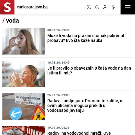
Otvor
/
voda
30.04.26. 09:44
Može li voda na prazan stomak pokrenuti
probavu? Evo šta kaže nauka
16.03.26. 14:45
Je li pravilo o obaveznih 8 čaša vode na dan
istina ili mit?
25.01.26. 09:09
Radovi i nedjeljom: Pripremite zalihe, u
ovim ulicama mogući prekidi u
vodosnabdijevanju
19.01.26. 08:36
Radovi na vodovodnoj mreži: Ove