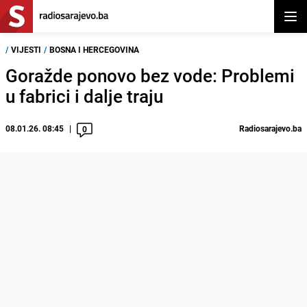
Otvor
/
VIJESTI
/
BOSNA I HERCEGOVINA
Goražde ponovo bez vode: Problemi
u fabrici i dalje traju
08.01.26. 08:45
Radiosarajevo.ba
0