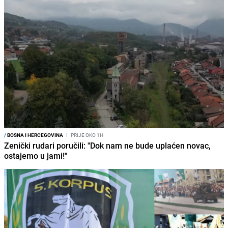
/
BOSNA I HERCEGOVINA
I
PRIJE OKO 1H
Zenički rudari poručili: "Dok nam ne bude uplaćen novac,
ostajemo u jami!"