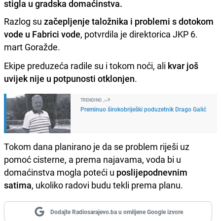
stigla u gradska domaćinstva.
Razlog su
začepljenje taložnika i problemi s dotokom
vode u Fabrici vode
, potvrdila je direktorica JKP 6.
mart Goražde.
Ekipe preduzeća radile su i tokom noći, ali
kvar još
uvijek nije u potpunosti otklonjen
.
TRENDING
Preminuo širokobriješki poduzetnik Drago Galić
Tokom dana planirano je da se problem riješi uz
pomoć cisterne, a prema najavama, voda bi u
domaćinstva mogla poteći u
poslijepodnevnim
satima
, ukoliko radovi budu tekli prema planu.
Dodajte Radiosarajevo.ba u omiljene Google izvore