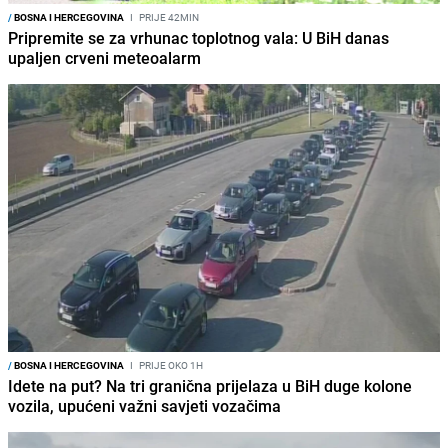
/
BOSNA I HERCEGOVINA
I
PRIJE 42MIN
Pripremite se za vrhunac toplotnog vala: U BiH danas
upaljen crveni meteoalarm
/
BOSNA I HERCEGOVINA
I
PRIJE OKO 1H
Idete na put? Na tri granična prijelaza u BiH duge kolone
vozila, upućeni važni savjeti vozačima