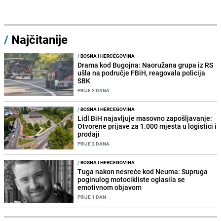
/
Najčitanije
/
BOSNA I HERCEGOVINA
Drama kod Bugojna: Naoružana grupa iz RS
ušla na područje FBiH, reagovala policija
SBK
PRIJE 2 DANA
/
BOSNA I HERCEGOVINA
Lidl BiH najavljuje masovno zapošljavanje:
Otvorene prijave za 1.000 mjesta u logistici i
prodaji
PRIJE 2 DANA
/
BOSNA I HERCEGOVINA
Tuga nakon nesreće kod Neuma: Supruga
poginulog motocikliste oglasila se
emotivnom objavom
PRIJE 1 DAN