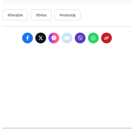
#Goražde
#Drina
#vodostaj