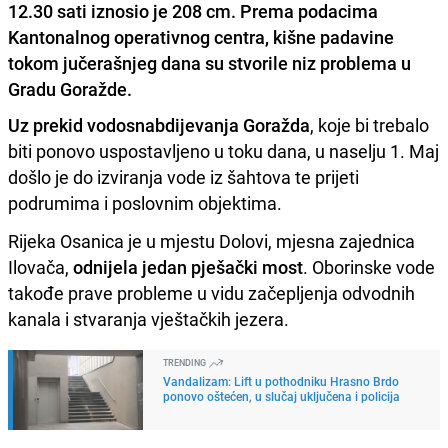
12.30 sati iznosio je 208 cm. Prema podacima
Kantonalnog operativnog centra, kišne padavine
tokom jučerašnjeg dana su stvorile niz problema u
Gradu Goražde.
Uz prekid vodosnabdijevanja Goražda
, koje bi trebalo
biti ponovo uspostavljeno u toku dana, u naselju 1. Maj
došlo je do izviranja vode iz šahtova te prijeti
podrumima i poslovnim objektima.
Rijeka Osanica je u mjestu Dolovi, mjesna zajednica
Ilovača,
odnijela jedan pješački most
. Oborinske vode
takođe prave probleme u vidu začepljenja odvodnih
kanala i stvaranja vještačkih jezera.
TRENDING
Vandalizam: Lift u pothodniku Hrasno Brdo
ponovo oštećen, u slučaj uključena i policija