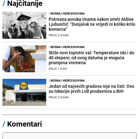
/
Najčitanije
/
BOSNA I HERCEGOVINA
Potresna poruka imama nakon smrti Aldine
Ljubunčić: "Dunjaluk ne vrijedi ni koliko krilo
komarca"
PRIJE 2 DANA
/
BOSNA I HERCEGOVINA
Stiže novi toplotni val: Temperature idu i do
40 stepeni, od ovog datuma je moguća
promjena vremena
PRIJE 1 DAN
/
BOSNA I HERCEGOVINA
Jedan od najvećih gradova nije na listi: Ovo
su lokacije prvih Lidl prodavnica u BiH
PRIJE 2 DANA
/
Komentari