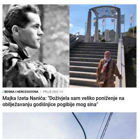
/
BOSNA I HERCEGOVINA
I
PRIJE OKO 1H
Majka Izeta Nanića: "Doživjela sam veliko poniženje na
obilježavanju godišnjice pogibije mog sina"