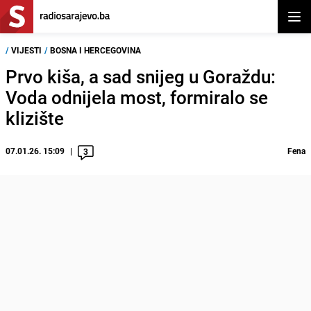
Otvor
/
VIJESTI
/
BOSNA I HERCEGOVINA
Prvo kiša, a sad snijeg u Goraždu:
Voda odnijela most, formiralo se
klizište
07.01.26. 15:09
Fena
3