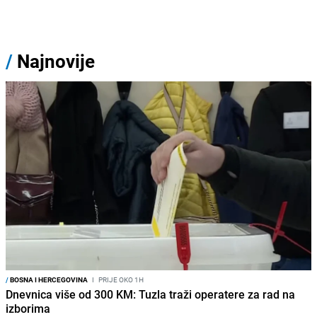
/
Najnovije
/
BOSNA I HERCEGOVINA
I
PRIJE OKO 1H
Dnevnica više od 300 KM: Tuzla traži operatere za rad na
izborima