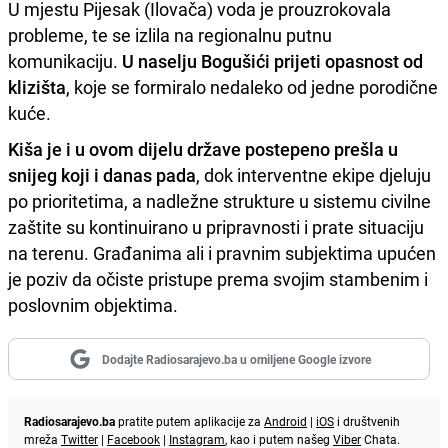
U mjestu Pijesak (Ilovača) voda je prouzrokovala
probleme, te se izlila na regionalnu putnu
komunikaciju.
U naselju Bogušići prijeti opasnost od
klizišta
, koje se formiralo nedaleko od jedne porodične
kuće.
Kiša je i u ovom dijelu države postepeno prešla u
snijeg koji i danas pada
, dok interventne ekipe djeluju
po prioritetima, a nadležne strukture u sistemu civilne
zaštite su kontinuirano u pripravnosti i prate situaciju
na terenu. Građanima ali i pravnim subjektima upućen
je poziv da očiste pristupe prema svojim stambenim i
poslovnim objektima.
Dodajte Radiosarajevo.ba u omiljene Google izvore
Radiosarajevo.ba
pratite putem aplikacije za
Android
|
iOS
i društvenih
mreža
Twitter
|
Facebook
|
Instagram
, kao i putem našeg
Viber
Chata.