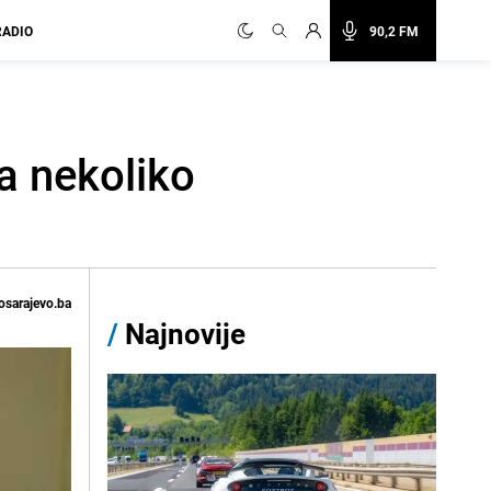
RADIO
90,2 FM
a nekoliko
osarajevo.ba
/
Najnovije