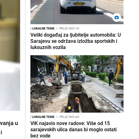
/
LOKALNE TEME
I
PRIJE OKO 1H
Veliki događaj za ljubitelje automobila: U
Sarajevu se održava izložba sportskih i
luksuznih vozila
/
LOKALNE TEME
I
PRIJE OKO 4H
evanja u
ViK najavio nove radove: Više od 15
sarajevskih ulica danas bi moglo ostati
i
bez vode