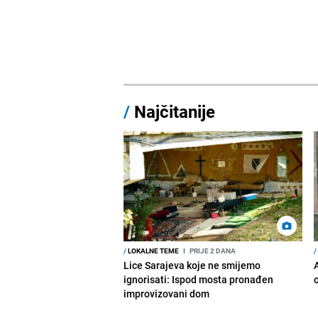
/
Najčitanije
/
LOKALNE TEME
I
PRIJE 2 DANA
/
Lice Sarajeva koje ne smijemo
ignorisati: Ispod mosta pronađen
improvizovani dom