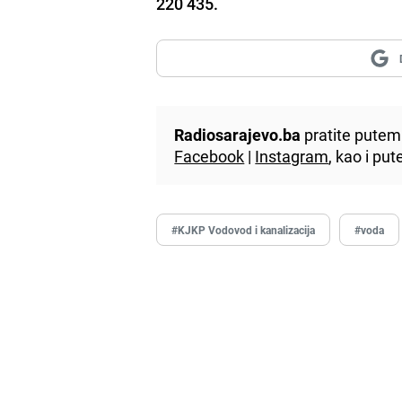
220 435.
Radiosarajevo.ba
pratite putem 
Facebook
|
Instagram
, kao i p
#KJKP Vodovod i kanalizacija
#voda