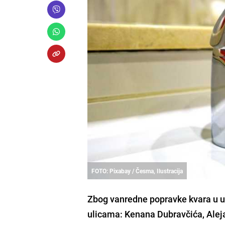
FOTO: Pixabay / Česma, Ilustracija
Zbog vanredne popravke kvara u u
ulicama: Kenana Dubravčića, Aleja