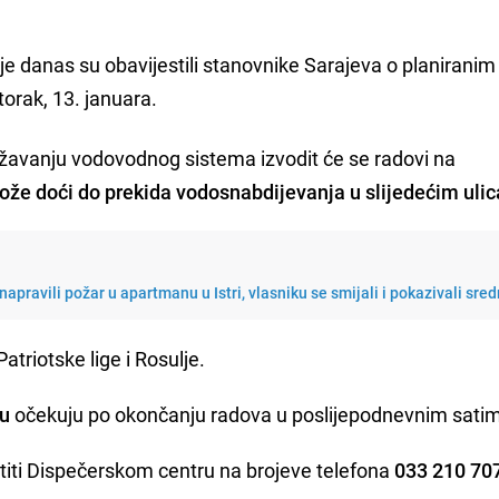
je danas su obavijestili stanovnike Sarajeva o planiranim
orak, 13. januara.
ržavanju vodovodnog sistema izvodit će se radovi na
ože doći do prekida vodosnabdijevanja u slijedećim uli
apravili požar u apartmanu u Istri, vlasniku se smijali i pokazivali sredn
atriotske lige i Rosulje.
ju
očekuju po okončanju radova u poslijepodnevnim sati
titi Dispečerskom centru na brojeve telefona
033 210 707