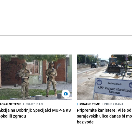
LOKALNE TEME
I
PRIJE 1 DAN
/
LOKALNE TEME
I
PRIJE 2 DANA
Akcija na Dobrinji: Specijalci MUP-a KS
Pripremite kanistere: Više od
opkolili zgradu
sarajevskih ulica danas bi mo
bez vode