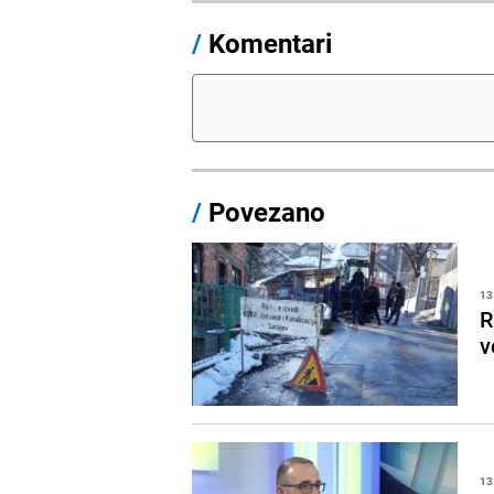
/
Komentari
/
Povezano
13
R
v
13