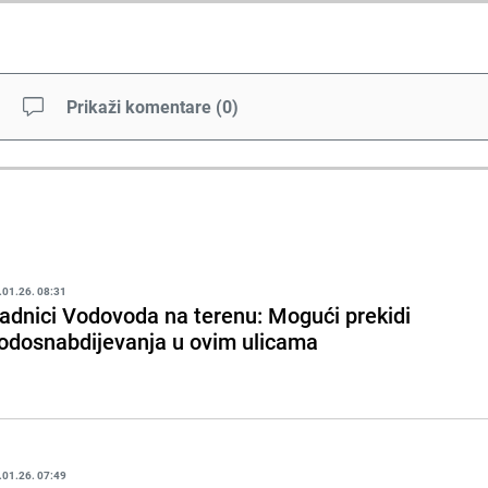
Prikaži komentare
(
0
)
.01.26. 08:31
adnici Vodovoda na terenu: Mogući prekidi
odosnabdijevanja u ovim ulicama
.01.26. 07:49