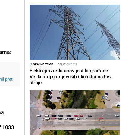
cama:
/
LOKALNE TEME
I
PRIJE OKO 5H
Elektroprivreda obavijestila građane:
Veliki broj sarajevskih ulica danas bez
ji prst
struje
ma.
 i 033