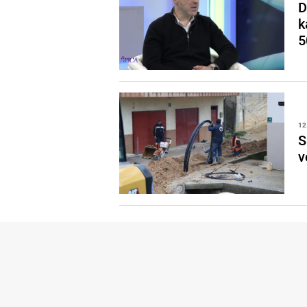
D
k
5
12
S
v