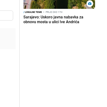
/
LOKALNE TEME
I
PRIJE OKO 17H
Sarajevo: Uskoro javna nabavka za
obnovu mosta u ulici Ive Andrića