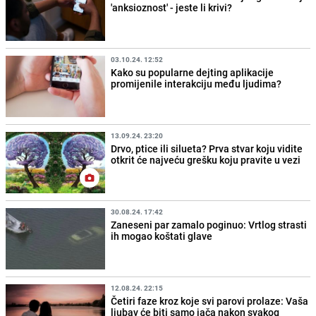
'anksioznost' - jeste li krivi?
03.10.24. 12:52
Kako su popularne dejting aplikacije
promijenile interakciju među ljudima?
13.09.24. 23:20
Drvo, ptice ili silueta? Prva stvar koju vidite
otkrit će najveću grešku koju pravite u vezi
30.08.24. 17:42
Zaneseni par zamalo poginuo: Vrtlog strasti
ih mogao koštati glave
12.08.24. 22:15
Četiri faze kroz koje svi parovi prolaze: Vaša
ljubav će biti samo jača nakon svakog