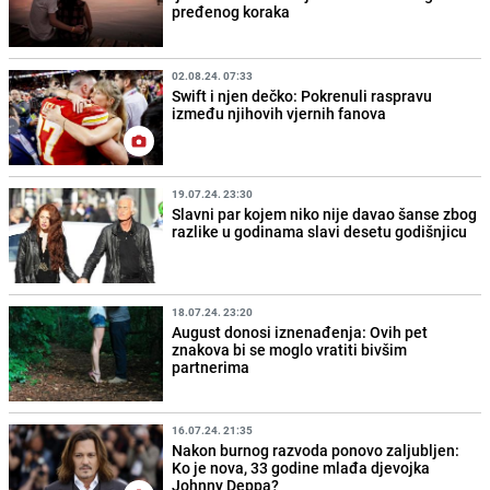
pređenog koraka
02.08.24. 07:33
Swift i njen dečko: Pokrenuli raspravu
između njihovih vjernih fanova
19.07.24. 23:30
Slavni par kojem niko nije davao šanse zbog
razlike u godinama slavi desetu godišnjicu
18.07.24. 23:20
August donosi iznenađenja: Ovih pet
znakova bi se moglo vratiti bivšim
partnerima
16.07.24. 21:35
Nakon burnog razvoda ponovo zaljubljen:
Ko je nova, 33 godine mlađa djevojka
Johnny Deppa?