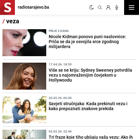
Otvor
/
veza
PRIJE 3 DANA
Nicole Kidman ponovo puni naslovnice:
Priča se da je osvojila srce zgodnog
milijardera
17.04.26. 18:59
Više se ne kriju: Sydney Sweeney potvrdila
vezu s najomraženijim čovjekom u
Hollywoodu
20.02.26. 06:30
Savjeti stručnjaka: Kada prekinuti vezu i
kako prepoznati znakove prekida
03.02.26. 22:46
Tri fraze koje tiho ubijaju vašu vezu: Ako ih