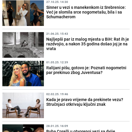
27.10.25. 14:30
Sinner u vezi s manekenkom iz Srebrenice:
Već je slomila srce nogometašu, bila i sa
Schumacherom
21.06.25. 15:43
Najljepši par iz malog mjesta u BiH: Rat ih je
razdvojio, a nakon 35 godina došao joj je na
vrata
01.05.25. 12:39
Italijani pišu, gotovo je: Poznati nogometni
par prekinuo zbog Juventusa?
02.02.25. 19:46
Kada je pravo vrijeme da prekinete vezu?
Stručnjaci otkrivaju ključni znak
28.01.25. 16:09
Buba Corelli u otvorenoj vezi sa dvije