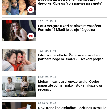
djevojke: Obje ga "vole najviše na svijetu"
15.01.25. 15:14
Sofia Vergara u vezi sa slavnim vozačem
Formule 1? Mlađi je od nje 12 godina
13.11.24. 11:06
Istraživanje otkrilo: Žene su sretnije bez
partnera nego muškarci - u svakom pogledu
07.11.24. 21:40
Ljubavni savjetnici upozoravaju: Osobu
napustite odmah nakon što vam kaže ovu
rečenicu
09.10.24. 22:09
Novi trend kod omladine u dejtingu uzrokuje