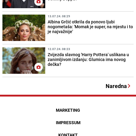
13.07.24. 08:29
Albina Grčić otkrila da ponovo ljubi
nogometaša: 'Momak je super, na mjestu i to
je najvažnije'
12.07.24. 08:23
Zvijezda slavnog 'Harry Pottera' uslikana u
zanimljivom izdanju: Glumica ima novog
dečka?
Naredna
MARKETING
IMPRESSUM
KONTAKT