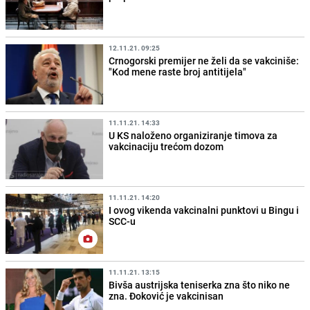
12.11.21. 09:25
Crnogorski premijer ne želi da se vakciniše:
"Kod mene raste broj antitijela"
11.11.21. 14:33
U KS naloženo organiziranje timova za
vakcinaciju trećom dozom
11.11.21. 14:20
I ovog vikenda vakcinalni punktovi u Bingu i
SCC-u
11.11.21. 13:15
Bivša austrijska teniserka zna što niko ne
zna. Đoković je vakcinisan