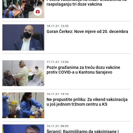
raspolaganju tri doze vakcina
18.11.21. 12:35
Goran Čerkez: Nove mjere od 20. decembra
17.11.21. 13:06
Poziv građanima za treću dozu vakcine
protiv COVID-a u Kantonu Sarajevo
16.11.21. 14:10
Ne propustite priliku: Za vikend vakcinacija
u još jednom tržnom centru u KS
16.11.21. 08:09
Šeranić: Razmišljamo da vakcinisane i