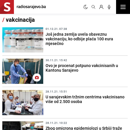
Otvor
/
vakcinacija
01.12.21. 07:38
Još jedna zemlja uvela obaveznu
vakcinaciju, ko odbije plaća 100 eura
mjesečno
30.11.21. 15:42
Ovo je procenat potpuno vakcinisanih u
Kantonu Sarajevo
28.11.21. 15:51
U sarajevskim tržnim centrima vakcinisano
više od 2.500 osoba
28.11.21. 10:22
Zbog omicrona epidemiolozi u Srbiji traže