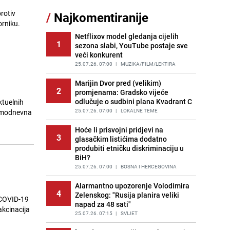
rotiv
/
Najkomentiranije
Cijela regija čeka njegovu
orniku.
11
progonozu: Poznati meteorolog
najavljuje veću promjenu vremena
Netflixov model gledanja cijelih
1
sezona slabi, YouTube postaje sve
PRIJE OKO 15H
|
REGIJA
veći konkurent
Tajna savršenog makedonskog
25.07.26. 07:00
|
MUZIKA/FILM/LEKTIRA
12
ajvara: Stari recept za kremast i
bogat okus
Marijin Dvor pred (velikim)
2
promjenama: Gradsko vijeće
PRIJE 2 DANA
|
RECEPTI
odlučuje o sudbini plana Kvadrant C
ktuelnih
Borba trajala satima: Pogledajte
25.07.26. 07:00
|
LOKALNE TEME
edmodnevna
13
'grdosiju' od skoro tri metra koju su
braća izvukla iz mora
Hoće li prisvojni pridjevi na
3
glasačkim listićima dodatno
PRIJE 2 DANA
|
SVIJET
produbiti etničku diskriminaciju u
BiH?
Gosti iz Njemačke napravili požar u
14
apartmanu u Istri, vlasniku se
25.07.26. 07:00
|
BOSNA I HERCEGOVINA
smijali i pokazivali srednji prst
Alarmantno upozorenje Volodimira
PRIJE 1 DAN
|
REGIJA
4
Zelenskog: "Rusija planira veliki
 COVID-19
napad za 48 sati"
Očistite rernu bez hemikalija:
kcinacija
15
Poznata stručnjakinja dijeli savjete
25.07.26. 07:15
|
SVIJET
PRIJE 1 DAN
|
ŽIVOT I STIL