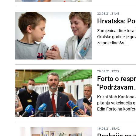
22.08.21. 21:43
Hrvatska: Po
Zamjenica direktora
školske godine je gov
za pojedine &s...
20.08.21. 12:22
Forto o resp
"Podržavam..
Krizni štab Kantona 
pitanju vakcinacija g
Edin Forto na konferen
19.08.21. 15:42
Reakcije na v