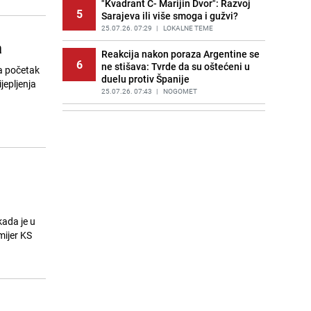
"Kvadrant C- Marijin Dvor": Razvoj
5
Sarajeva ili više smoga i gužvi?
25.07.26. 07:29
|
LOKALNE TEME
a
Reakcija nakon poraza Argentine se
6
ne stišava: Tvrde da su oštećeni u
a početak
duelu protiv Španije
jepljenja
25.07.26. 07:43
|
NOGOMET
Saudijska Arabija napala Jemen:
7
Meta napada bio lučki grad
Hodeidah
25.07.26. 07:56
|
SVIJET
Trump upozorio Rusiju i Kinu: "Bilo
8
bi to vrlo loše"
25.07.26. 08:16
|
SVIJET
kada je u
Veliki finansijski problemi američke
mijer KS
9
vojske: Rat sa Iranom iziskuje
milijarde
25.07.26. 08:30
|
SVIJET
Neočekivani junak Mundijala
10
pronašao novi klub: Potpisat će za