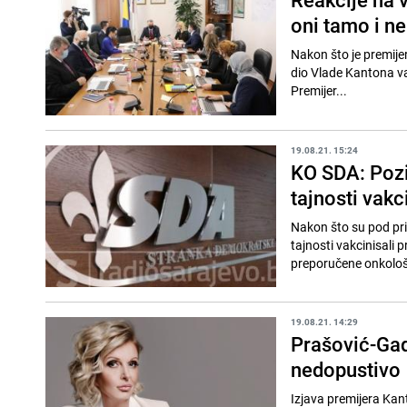
oni tamo i ne
Nakon što je premije
dio Vlade Kantona vak
Premijer...
19.08.21. 15:24
KO SDA: Pozi
tajnosti vakc
Nakon što su pod prit
tajnosti vakcinisali p
preporučene onkološ
19.08.21. 14:29
Prašović-Gad
nedopustivo
Izjava premijera Kan