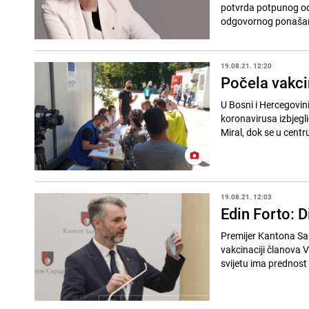
potvrda potpunog ods
odgovornog ponašanja
19.08.21. 12:20
Počela vakci
U Bosni i Hercegovin
koronavirusa izbjegli
Miral, dok se u centru
19.08.21. 12:03
Edin Forto: D
Premijer Kantona Sar
vakcinaciji članova 
svijetu ima prednost 