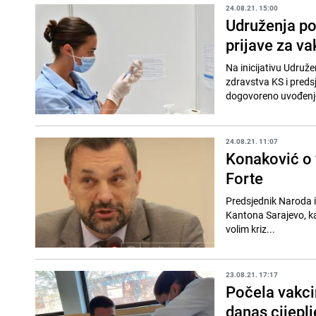
24.08.21. 15:00
Udruženja po
prijave za va
Na inicijativu Udruž
zdravstva KS i pred
dogovoreno uvođenje 
24.08.21. 11:07
Konaković o v
Forte
Predsjednik Naroda i
Kantona Sarajevo, kaz
volim kriz...
23.08.21. 17:17
Počela vakci
danas cijepl