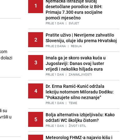
Njemačka istražuje slučaj
1
desetočlane porodice iz BiH:
Primaju 7.300 eura socijalne
pomoći mjesečno
PRIJE 1 DAN
|
SVIJET
Pratite uživo | Nevrijeme zahvatilo
2
Sloveniju, oluje idu prema Hrvatskoj
PRIJE 2 DANA
|
REGIJA
ikom
 dolazi
Imala ga je skoro svaka kuća u
3
Jugoslaviji: Danas ovaj luster
vrijedi i nekoliko hiljada eura
PRIJE 1 DAN
|
ZANIMLJIVOSTI
Dr. Erma Ramić-Kunić održala
4
lekciju notornom Miloradu Dodiku:
"Pokazujete silno neznanje"
PRIJE 1 DAN
|
TEME
i su
Bolja alternativa izbjeljivaču: Kako
ršili u
5
održati WC školjku čistom?
PRIJE 1 DAN
|
ŽIVOT I STIL
Meteorolog FHMZ-a najavio kišu i