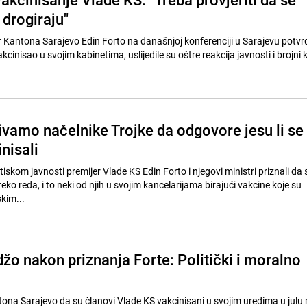
 drogiraju"
r Kantona Sarajevo Edin Forto na današnjoj konferenciji u Sarajevu potvr
cinisao u svojim kabinetima, uslijedile su oštre reakcija javnosti i brojni
vamo načelnike Trojke da odgovore jesu li se
inisali
iskom javnosti premijer Vlade KS Edin Forto i njegovi ministri priznali da 
reko reda, i to neki od njih u svojim kancelarijama birajući vakcine koje su
kim...
žo nakon priznanja Forte: Politički i moralno
tona Sarajevo da su članovi Vlade KS vakcinisani u svojim uredima u julu 