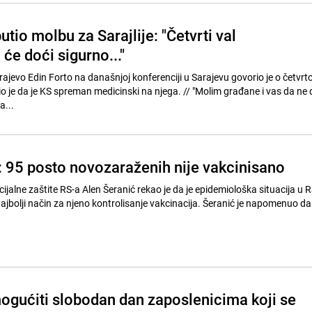
utio molbu za Sarajlije: "Četvrti val
će doći sigurno..."
ajevo Edin Forto na današnjoj konferenciji u Sarajevu govorio je o četvrt
 spreman medicinski na njega. // "Molim građane i vas da ne dozvolimo
a...
: 95 posto novozaraženih nije vakcinisano
ocijalne zaštite RS-a Alen Šeranić rekao je da je epidemiološka situacija u 
ajbolji način za njeno kontrolisanje vakcinacija. Šeranić je napomenuo da 
ogućiti slobodan dan zaposlenicima koji se