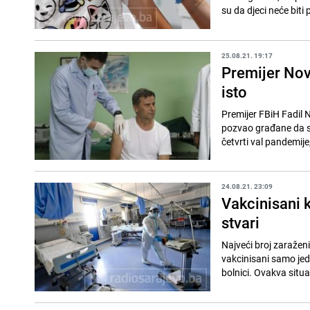
su da djeci neće biti p
25.08.21. 19:17
Premijer Nov
isto
Premijer FBiH Fadil 
pozvao građane da se 
četvrti val pandemije,
24.08.21. 23:09
Vakcinisani k
stvari
Najveći broj zaraženi
vakcinisani samo jedn
bolnici. Ovakva situac