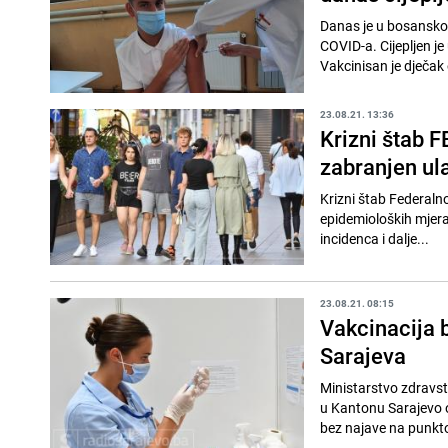
Danas je u bosanskoh
COVID-a. Cijepljen j
Vakcinisan je dječak 
23.08.21. 13:36
Krizni štab 
zabranjen ula
Krizni štab Federaln
epidemioloških mjer
incidenca i dalje...
23.08.21. 08:15
Vakcinacija b
Sarajeva
Ministarstvo zdravst
u Kantonu Sarajevo o
bez najave na punkt