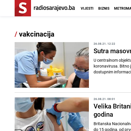
VIJESTI
BIZNIS
METROMA
/
vakcinacija
26.08.21. 12:22
Sutra masovn
U centralnom objektu
koronavirusa. Bitno je
dostupnim informacij
26.08.21. 08:01
Velika Britan
godina
Britanska Nacionalna
do 15 godina, od prve