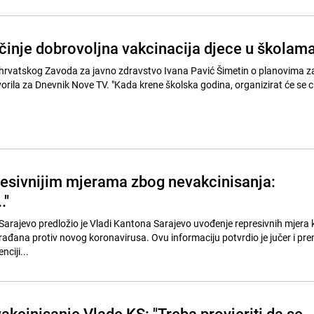
činje dobrovoljna vakcinacija djece u školam
 hrvatskog Zavoda za javno zdravstvo Ivana Pavić Šimetin o planovima z
orila za Dnevnik Nove TV. "Kada krene školska godina, organizirat će se ci
resivnijim mjerama zbog nevakcinisanja:
."
Sarajevo predložio je Vladi Kantona Sarajevo uvođenje represivnih mjera 
rađana protiv novog koronavirusa. Ovu informaciju potvrdio je jučer i pre
ciji...
akcinisanje Vlade KS: "Treba provjeriti da se