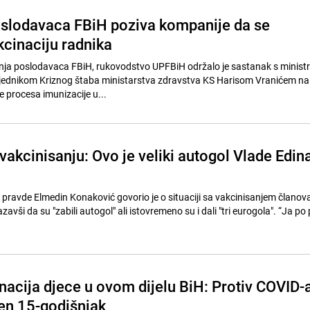
slodavaca FBiH poziva kompanije da se
kcinaciju radnika
enja poslodavaca FBiH, rukovodstvo UPFBiH održalo je sastanak s minis
sjednikom Kriznog štaba ministarstva zdravstva KS Harisom Vranićem na 
procesa imunizacije u...
akcinisanju: Ovo je veliki autogol Vlade Edin
 pravde Elmedin Konaković govorio je o situaciji sa vakcinisanjem članov
avši da su "zabili autogol" ali istovremeno su i dali "tri eurogola". “Ja po 
nacija djece u ovom dijelu BiH: Protiv COVID-
jen 15-godišnjak