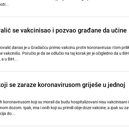
otr...
alić se vakcinisao i pozvao građane da učine
Novalić danas je u Gradačcu primio vakcinu protiv koronavirusa i tom pril
vakcinišu. Poručio je da se odlučio na taj korak jer je očigledno da u BiH
 a u BiH...
oji se zaraze koronavirusom griješe u jednoj
h koronavirusom koji su morali da budu hospitalizovani nisu vakcinisani il
om dozom. Ipak, ima i onih koji su primili obje doze vakcine, a ipak su zav
ija do...