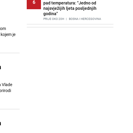
6
pad temperatura: "Jedno od
najsvježijih ljeta posljednjih
godina"
PRIJE OKO 20H
|
BOSNA I HERCEGOVINA
trom
Agić kritizira političare u Bugojnu:
7
kojem je
Zbog straha od HDZ-a niko Vučiću
nije rekao istinu o Čipuljiću
PRIJE 2 DANA
|
TEME
Znate li šta Dino Merlin pojede prije
8
izlaska na scenu? Njegov ritual
a
iznenadio mnoge
PRIJE 2 DANA
|
SHOWBIZ
Stručnjaci upozoravaju: Izrael ulaže
a Vlade
9
milione kako bi utjecao na
prirodi
odgovore ChatGPT-a o Gazi
PRIJE 1 DAN
|
SVIJET
Nastavak provokacija: MUP RS
10
oduzeo zastavu s ljiljanima i
a
sankcionisao vozača iz Bosanskog
Novog
PRIJE 2 DANA
|
BOSNA I HERCEGOVINA