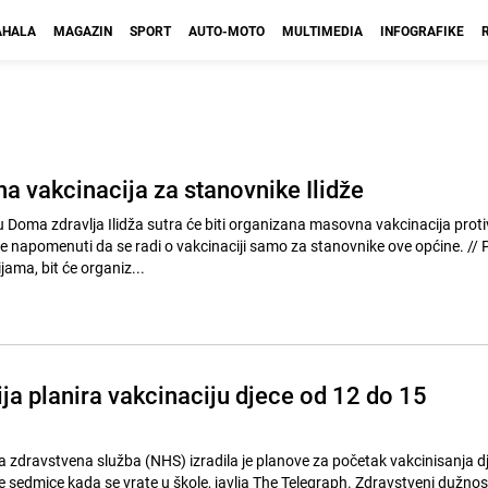
HALA
MAGAZIN
SPORT
AUTO-MOTO
MULTIMEDIA
INFOGRAFIKE
a vakcinacija za stanovnike Ilidže
 Doma zdravlja Ilidža sutra će biti organizana masovna vakcinacija proti
 napomenuti da se radi o vakcinaciji samo za stanovnike ove općine. // Prema
ama, bit će organiz...
ija planira vakcinaciju djece od 12 do 15
 zdravstvena služba (NHS) izradila je planove za početak vakcinisanja d
 sedmice kada se vrate u škole, javlja The Telegraph. Zdravstveni dužnosn