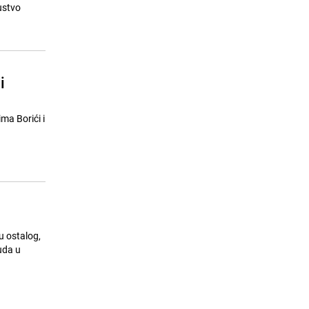
Španijom: Više od 160.000
ustvo
evakuiranih
25.07.26. 09:22
|
SVIJET
i
ma Borići i
u ostalog,
uda u