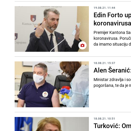
19.08.21. 11:44
Edin Forto up
koronavirusa 
Premijer Kantona Sar
koronavirusa. Poručio je da je KS
da imamo situaciju d
18.08.21. 15:37
Alen Šeranić
Ministar zdravlja i s
pogoršana, te da je n
18.08.21. 10:51
Turković: Om