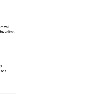
om valu
RS
se s...