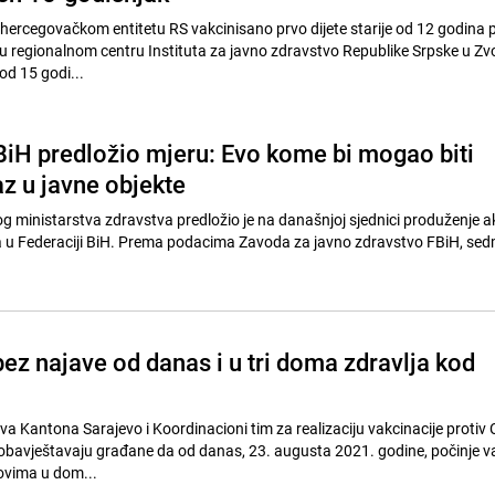
ercegovačkom entitetu RS vakcinisano prvo dijete starije od 12 godina p
e u regionalnom centru Instituta za javno zdravstvo Republike Srpske u Zv
od 15 godi...
FBiH predložio mjeru: Evo kome bi mogao biti
z u javne objekte
og ministarstva zdravstva predložio je na današnjoj sjednici produženje a
a u Federaciji BiH. Prema podacima Zavoda za javno zdravstvo FBiH, s
ez najave od danas i u tri doma zdravlja kod
va Kantona Sarajevo i Koordinacioni tim za realizaciju vakcinacije protiv
bavještavaju građane da od danas, 23. augusta 2021. godine, počinje va
ovima u dom...