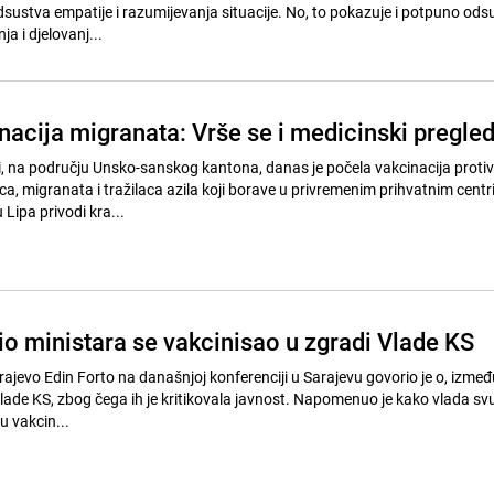
ustva empatije i razumijevanja situacije. No, to pokazuje i potpuno ods
 i djelovanj...
nacija migranata: Vrše se i medicinski pregled
i, na području Unsko-sanskog kantona, danas je počela vakcinacija protiv
ca, migranata i tražilaca azila koji borave u privremenim prihvatnim centri
 Lipa privodi kra...
io ministara se vakcinisao u zgradi Vlade KS
ajevo Edin Forto na današnjoj konferenciji u Sarajevu govorio je o, izmeđ
Vlade KS, zbog čega ih je kritikovala javnost. Napomenuo je kako vlada sv
u vakcin...