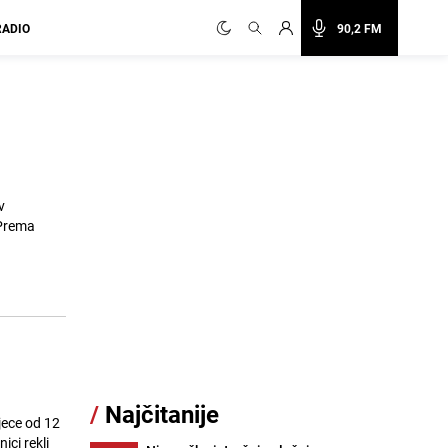
RADIO
90,2 FM
v
/
Najčitanije
jece od 12
ici rekli