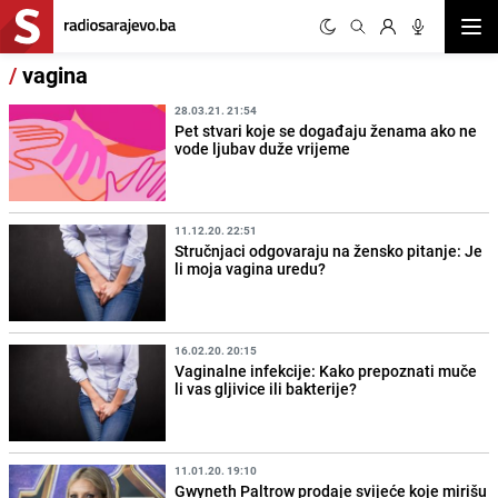
Otvor
/
vagina
28.03.21. 21:54
Pet stvari koje se događaju ženama ako ne
vode ljubav duže vrijeme
11.12.20. 22:51
Stručnjaci odgovaraju na žensko pitanje: Je
li moja vagina uredu?
16.02.20. 20:15
Vaginalne infekcije: Kako prepoznati muče
li vas gljivice ili bakterije?
11.01.20. 19:10
Gwyneth Paltrow prodaje svijeće koje mirišu