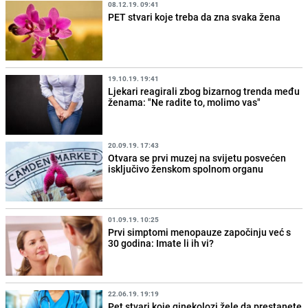
08.12.19. 09:41
PET stvari koje treba da zna svaka žena
19.10.19. 19:41
Ljekari reagirali zbog bizarnog trenda među
ženama: "Ne radite to, molimo vas"
20.09.19. 17:43
Otvara se prvi muzej na svijetu posvećen
isključivo ženskom spolnom organu
01.09.19. 10:25
Prvi simptomi menopauze započinju već s
30 godina: Imate li ih vi?
22.06.19. 19:19
Pet stvari koje ginekolozi žele da prestanete