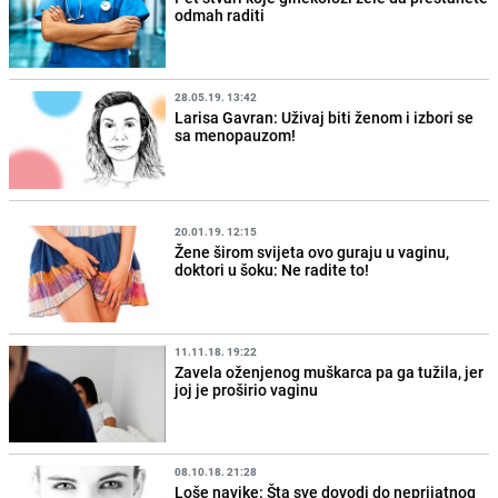
odmah raditi
28.05.19. 13:42
Larisa Gavran: Uživaj biti ženom i izbori se
sa menopauzom!
20.01.19. 12:15
Žene širom svijeta ovo guraju u vaginu,
doktori u šoku: Ne radite to!
11.11.18. 19:22
Zavela oženjenog muškarca pa ga tužila, jer
joj je proširio vaginu
08.10.18. 21:28
Loše navike: Šta sve dovodi do neprijatnog