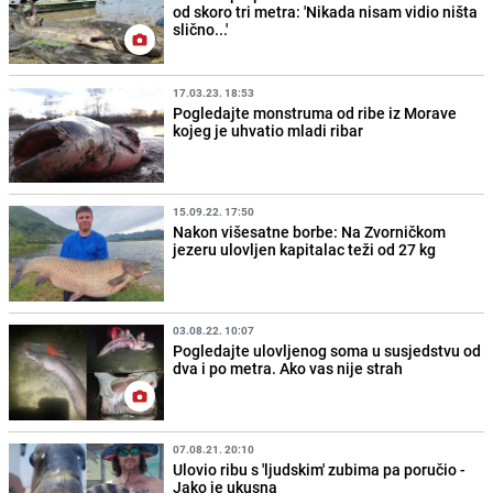
od skoro tri metra: 'Nikada nisam vidio ništa
slično...'
17.03.23. 18:53
Pogledajte monstruma od ribe iz Morave
kojeg je uhvatio mladi ribar
15.09.22. 17:50
Nakon višesatne borbe: Na Zvorničkom
jezeru ulovljen kapitalac teži od 27 kg
03.08.22. 10:07
Pogledajte ulovljenog soma u susjedstvu od
dva i po metra. Ako vas nije strah
07.08.21. 20:10
Ulovio ribu s 'ljudskim' zubima pa poručio -
Jako je ukusna