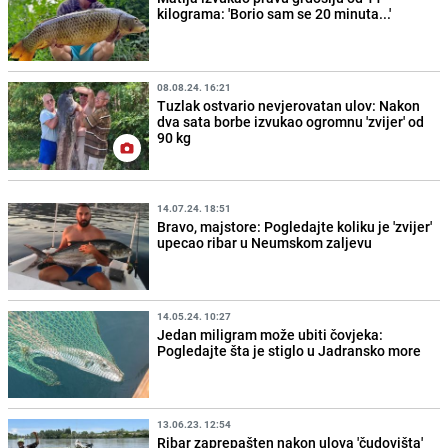
kilograma: 'Borio sam se 20 minuta...'
08.08.24. 16:21
Tuzlak ostvario nevjerovatan ulov: Nakon
dva sata borbe izvukao ogromnu 'zvijer' od
90 kg
14.07.24. 18:51
Bravo, majstore: Pogledajte koliku je 'zvijer'
upecao ribar u Neumskom zaljevu
14.05.24. 10:27
Jedan miligram može ubiti čovjeka:
Pogledajte šta je stiglo u Jadransko more
13.06.23. 12:54
Ribar zaprepašten nakon ulova 'čudovišta'