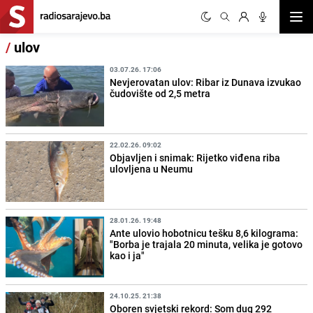
Otvor
/
ulov
03.07.26. 17:06
Nevjerovatan ulov: Ribar iz Dunava izvukao
čudovište od 2,5 metra
22.02.26. 09:02
Objavljen i snimak: Rijetko viđena riba
ulovljena u Neumu
28.01.26. 19:48
Ante ulovio hobotnicu tešku 8,6 kilograma:
"Borba je trajala 20 minuta, velika je gotovo
kao i ja"
24.10.25. 21:38
Oboren svjetski rekord: Som dug 292