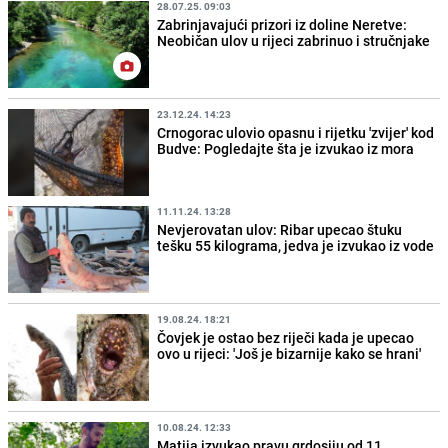
28.07.25. 09:03
Zabrinjavajući prizori iz doline Neretve:
Neobičan ulov u rijeci zabrinuo i stručnjake
23.12.24. 14:23
Crnogorac ulovio opasnu i rijetku 'zvijer' kod
Budve: Pogledajte šta je izvukao iz mora
11.11.24. 13:28
Nevjerovatan ulov: Ribar upecao štuku
tešku 55 kilograma, jedva je izvukao iz vode
19.08.24. 18:21
Čovjek je ostao bez riječi kada je upecao
ovo u rijeci: 'Još je bizarnije kako se hrani'
10.08.24. 12:33
Matija izvukao pravu grdosiju od 11