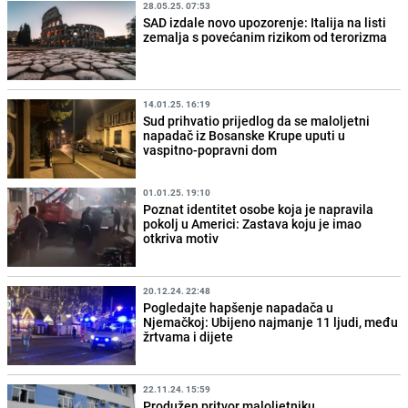
28.05.25. 07:53
SAD izdale novo upozorenje: Italija na listi
zemalja s povećanim rizikom od terorizma
14.01.25. 16:19
Sud prihvatio prijedlog da se maloljetni
napadač iz Bosanske Krupe uputi u
vaspitno-popravni dom
01.01.25. 19:10
Poznat identitet osobe koja je napravila
pokolj u Americi: Zastava koju je imao
otkriva motiv
20.12.24. 22:48
Pogledajte hapšenje napadača u
Njemačkoj: Ubijeno najmanje 11 ljudi, među
žrtvama i dijete
22.11.24. 15:59
Produžen pritvor maloljetniku