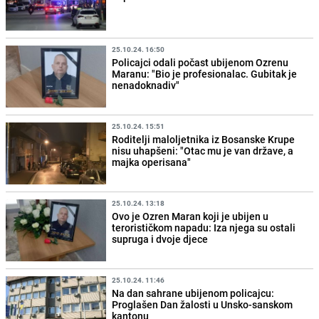
25.10.24. 16:50
Policajci odali počast ubijenom Ozrenu
Maranu: "Bio je profesionalac. Gubitak je
nenadoknadiv"
25.10.24. 15:51
Roditelji maloljetnika iz Bosanske Krupe
nisu uhapšeni: "Otac mu je van države, a
majka operisana"
25.10.24. 13:18
Ovo je Ozren Maran koji je ubijen u
terorističkom napadu: Iza njega su ostali
supruga i dvoje djece
25.10.24. 11:46
Na dan sahrane ubijenom policajcu:
Proglašen Dan žalosti u Unsko-sanskom
kantonu