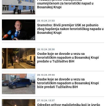
osumnjičenom za teroristički napad u
Bosanskoj Krupi
28.10.24. 21:03
Sramotno: Bivši premijer USK se pobunio
zbog hapšenja nakon terorističkog napada u
Bosanskoj Krupi
28.10.24. 20:30
Osobe koje se dovode u vezu sa
terorističkim napadom u Bosanskoj Krupi
predate u Tužilaštvo BiH
28.10.24. 09:44
Osobe koje se dovode u vezu sa
terorističkim napadom u Bosanskoj Krupi
biće predati Tužilaštvu BiH
27.10.24. 13:37
Određen pritvor maloljetniku koji je izvršo