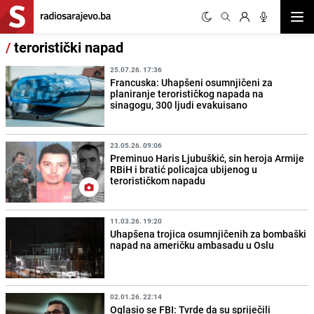
Otvor
/
teroristički napad
25.07.26. 17:36
Francuska: Uhapšeni osumnjičeni za
planiranje terorističkog napada na
sinagogu, 300 ljudi evakuisano
23.05.26. 09:06
Preminuo Haris Ljubuškić, sin heroja Armije
RBiH i bratić policajca ubijenog u
terorističkom napadu
11.03.26. 19:20
Uhapšena trojica osumnjičenih za bombaški
napad na američku ambasadu u Oslu
02.01.26. 22:14
Oglasio se FBI: Tvrde da su spriječili