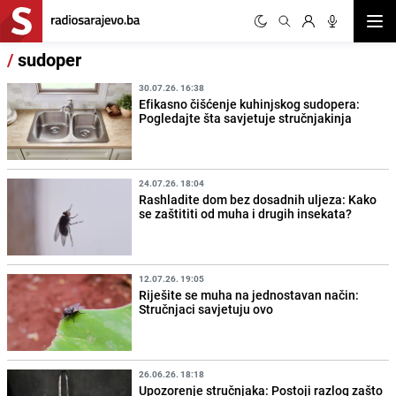
Otvor
/
sudoper
30.07.26. 16:38
Efikasno čišćenje kuhinjskog sudopera:
Pogledajte šta savjetuje stručnjakinja
24.07.26. 18:04
Rashladite dom bez dosadnih uljeza: Kako
se zaštititi od muha i drugih insekata?
12.07.26. 19:05
Riješite se muha na jednostavan način:
Stručnjaci savjetuju ovo
26.06.26. 18:18
Upozorenje stručnjaka: Postoji razlog zašto