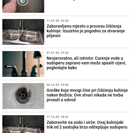
11.01.26. 16:20
Zaboravljeno mjesto u procesu čišćenja
kuhinje: Izuzetno je pogodno za stvaranje
plijesni
01.01.26. 19:22
Nevjerovatno, ali istinito: Curenje vode u
sudoperu zapravo vam može spasiti cijevi,
pogledajte kako
26.12.25. 15:56
Greške koje mnogi čine pri čišćenju kuhinje
nakon Božića: Ove stvari nikada ne treba
prosuti u odvod
17.12.25. 18:41
Zaboravite na sodu i sirće: Ovaj kuhinjski
trik od 2 sastojka brzo odčepljuje sudoperu