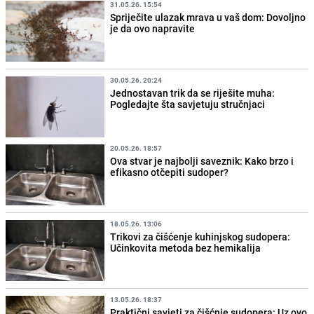
31.05.26. 15:54
Spriječite ulazak mrava u vaš dom: Dovoljno
je da ovo napravite
30.05.26. 20:24
Jednostavan trik da se riješite muha:
Pogledajte šta savjetuju stručnjaci
20.05.26. 18:57
Ova stvar je najbolji saveznik: Kako brzo i
efikasno otčepiti sudoper?
18.05.26. 13:06
Trikovi za čišćenje kuhinjskog sudopera:
Učinkovita metoda bez hemikalija
13.05.26. 18:37
Praktični savjeti za čišćnje sudopera: Uz ovo