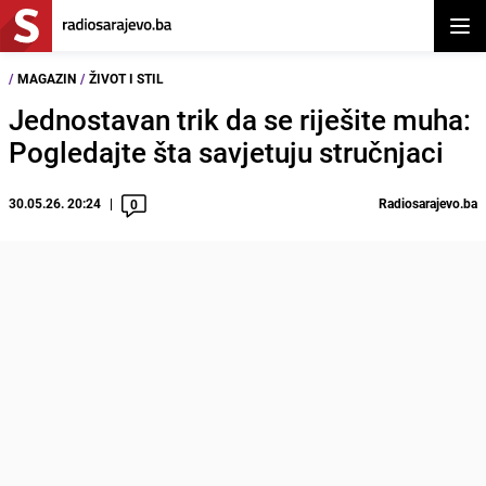
Otvor
/
MAGAZIN
/
ŽIVOT I STIL
Jednostavan trik da se riješite muha:
Pogledajte šta savjetuju stručnjaci
30.05.26. 20:24
Radiosarajevo.ba
0