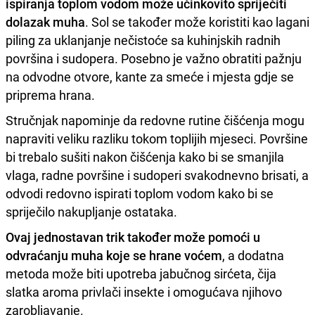
ispiranja toplom vodom može učinkovito spriječiti
dolazak muha
. Sol se također može koristiti kao lagani
piling za uklanjanje nečistoće sa kuhinjskih radnih
površina i sudopera. Posebno je važno obratiti pažnju
na odvodne otvore, kante za smeće i mjesta gdje se
priprema hrana.
Stručnjak napominje da redovne rutine čišćenja mogu
napraviti veliku razliku tokom toplijih mjeseci. Površine
bi trebalo sušiti nakon čišćenja kako bi se smanjila
vlaga, radne površine i sudoperi svakodnevno brisati, a
odvodi redovno ispirati toplom vodom kako bi se
spriječilo nakupljanje ostataka.
Ovaj jednostavan trik također može pomoći u
odvraćanju muha koje se hrane voćem
, a dodatna
metoda može biti upotreba jabučnog sirćeta, čija
slatka aroma privlači insekte i omogućava njihovo
zarobljavanje.