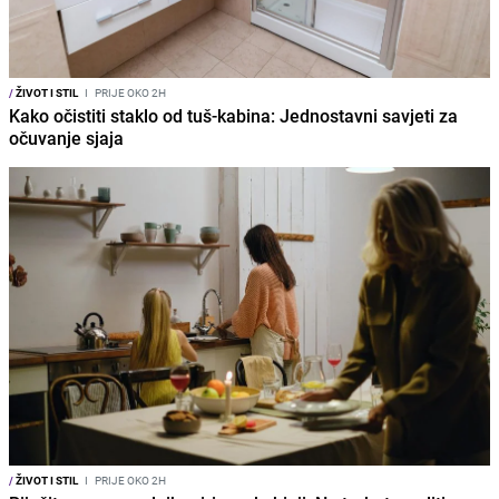
/
ŽIVOT I STIL
I
PRIJE OKO 2H
Kako očistiti staklo od tuš-kabina: Jednostavni savjeti za
očuvanje sjaja
/
ŽIVOT I STIL
I
PRIJE OKO 2H