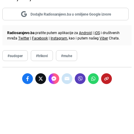
Dodajte Radiosarajevo.ba u omiljene Google izvore
Radiosarajevo.ba
pratite putem aplikacije za
Android
|
iOS
i društvenih
mreža
Twitter
|
Facebook
|
Instagram
, kao i putem našeg
Viber
Chata.
#sudoper
#trikovi
#muhe