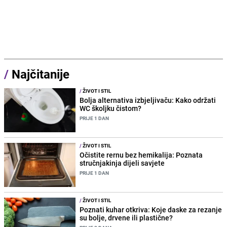
/
Najčitanije
/
ŽIVOT I STIL
Bolja alternativa izbjeljivaču: Kako održati
WC školjku čistom?
PRIJE 1 DAN
/
ŽIVOT I STIL
Očistite rernu bez hemikalija: Poznata
stručnjakinja dijeli savjete
PRIJE 1 DAN
/
ŽIVOT I STIL
Poznati kuhar otkriva: Koje daske za rezanje
su bolje, drvene ili plastične?