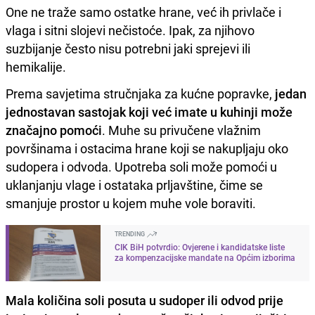
One ne traže samo ostatke hrane, već ih privlače i
vlaga i sitni slojevi nečistoće. Ipak, za njihovo
suzbijanje često nisu potrebni jaki sprejevi ili
hemikalije.
Prema savjetima stručnjaka za kućne popravke,
jedan
jednostavan sastojak koji već imate u kuhinji može
značajno pomoći
. Muhe su privučene vlažnim
površinama i ostacima hrane koji se nakupljaju oko
sudopera i odvoda. Upotreba soli može pomoći u
uklanjanju vlage i ostataka prljavštine, čime se
smanjuje prostor u kojem muhe vole boraviti.
TRENDING
CIK BiH potvrdio: Ovjerene i kandidatske liste
za kompenzacijske mandate na Općim izborima
Mala količina soli posuta u sudoper ili odvod prije