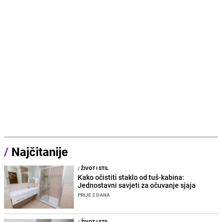
/
Najčitanije
/
ŽIVOT I STIL
Kako očistiti staklo od tuš-kabina:
Jednostavni savjeti za očuvanje sjaja
PRIJE 2 DANA
/
ŽIVOT I STIL