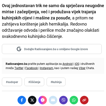
Ovaj jednostavan trik ne samo da sprječava neugodne
mirise i začepljenja
,
već i produžava vijek trajanja
kuhinjskih cijevi i mašine za posuđe
, a pritom ne
zahtijeva korištenje jakih hemikalija. Redovno
održavanje odvoda i perilice može značajno olakšati
svakodnevno kuhinjsko čišćenje.
Dodajte Radiosarajevo.ba u omiljene Google izvore
Radiosarajevo.ba
pratite putem aplikacije za
Android
|
iOS
i društvenih
mreža
Twitter
|
Facebook
|
Instagram
, kao i putem našeg
Viber
Chata.
#sudoper
#čišćenje
#kuhinja