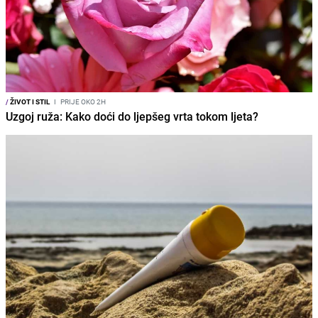
/
ŽIVOT I STIL
I
PRIJE OKO 2H
Uzgoj ruža: Kako doći do ljepšeg vrta tokom ljeta?