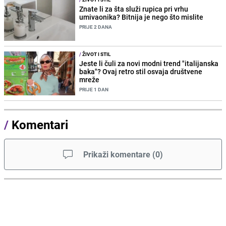
Znate li za šta služi rupica pri vrhu
umivaonika? Bitnija je nego što mislite
PRIJE 2 DANA
/
ŽIVOT I STIL
Jeste li čuli za novi modni trend "italijanska
baka"? Ovaj retro stil osvaja društvene
mreže
PRIJE 1 DAN
/
Komentari
Prikaži komentare
(
0
)