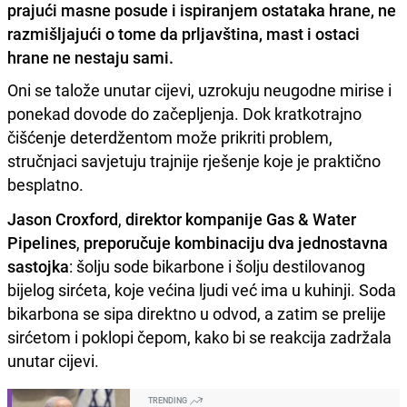
prajući masne posude i ispiranjem ostataka hrane, ne
razmišljajući o tome da prljavština, mast i ostaci
hrane ne nestaju sami.
Oni se talože unutar cijevi, uzrokuju neugodne mirise i
ponekad dovode do začepljenja. Dok kratkotrajno
čišćenje deterdžentom može prikriti problem,
stručnjaci savjetuju trajnije rješenje koje je praktično
besplatno.
Jason Croxford
,
direktor kompanije Gas & Water
Pipelines
,
preporučuje kombinaciju dva jednostavna
sastojka
: šolju sode bikarbone i šolju destilovanog
bijelog sirćeta, koje većina ljudi već ima u kuhinji. Soda
bikarbona se sipa direktno u odvod, a zatim se prelije
sirćetom i poklopi čepom, kako bi se reakcija zadržala
unutar cijevi.
TRENDING