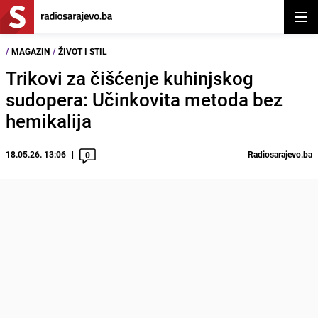
Otvor
/
MAGAZIN
/
ŽIVOT I STIL
Trikovi za čišćenje kuhinjskog
sudopera: Učinkovita metoda bez
hemikalija
18.05.26. 13:06
Radiosarajevo.ba
0