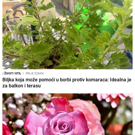
/
ŽIVOT I STIL
I
PRIJE 52MIN
Biljka koja može pomoći u borbi protiv komaraca: Idealna je
za balkon i terasu