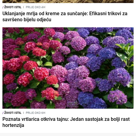
/
ŽIVOT I STIL
I
PRIJE OKO 4H
Uklanjanje mrlja od kreme za sunčanje: Efikasni trikovi za
savršeno bijelu odjeću
/
ŽIVOT I STIL
I
PRIJE OKO 6H
Poznata vrtlarica otkriva tajnu: Jedan sastojak za bolji rast
hortenzija