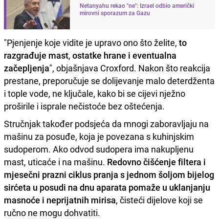
Netanyahu rekao "ne": Izrael odbio američki
mirovni sporazum za Gazu
"Pjenjenje koje vidite je upravo ono što želite,
to
razgrađuje mast
,
ostatke hrane i eventualna
začepljenja
", objašnjava Croxford. Nakon što reakcija
prestane, preporučuje se dolijevanje malo deterdženta
i tople vode, ne ključale, kako bi se cijevi nježno
proširile i isprale nečistoće bez oštećenja.
Stručnjak također podsjeća da mnogi zaboravljaju na
mašinu za posuđe, koja je povezana s kuhinjskim
sudoperom. Ako odvod sudopera ima nakupljenu
mast, uticaće i na mašinu.
Redovno čišćenje filtera i
mjesečni prazni ciklus pranja s jednom šoljom bijelog
sirćeta u posudi na dnu aparata pomaže u uklanjanju
masnoće i neprijatnih
mirisa
, čisteći dijelove koji se
ručno ne mogu dohvatiti.