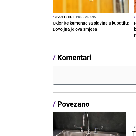
/
ŽIVOT I STIL
I
PRIJE 2 DANA
/
Uklonite kamenac sa slavina u kupatilu:
Dovoljna je ova smjesa
b
r
/
Komentari
/
Povezano
18
T