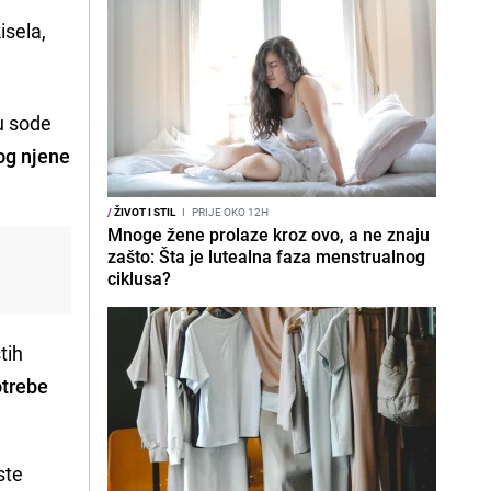
isela,
u sode
og njene
/
ŽIVOT I STIL
I
PRIJE OKO 12H
Mnoge žene prolaze kroz ovo, a ne znaju
zašto: Šta je lutealna faza menstrualnog
ciklusa?
tih
otrebe
ste