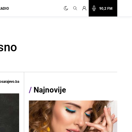
RADIO
90,2 FM
asno
osarajevo.ba
/
Najnovije