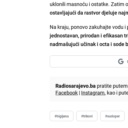
uklonili masnoću i ostatke. Zatim o
ostavljajući da rastvor djeluje na
Na kraju, ponovo zakuhajte vodu i p
jednostavan, prirodan i efikasan 
nadmašujući učinak i octa i sode 
Radiosarajevo.ba
pratite putem 
Facebook
|
Instagram
, kao i p
#higijena
#trikovi
#sudoper