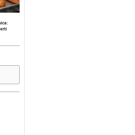
sica:
erti