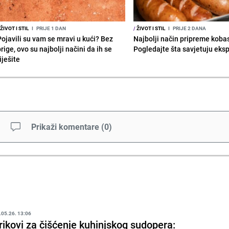
ŽIVOT I STIL
I
PRIJE 1 DAN
/
ŽIVOT I STIL
I
PRIJE 2 DANA
Pojavili su vam se mravi u kući? Bez
Najbolji način pripreme koba
rige, ovo su najbolji načini da ih se
Pogledajte šta savjetuju eksp
iješite
Prikaži komentare
(
0
)
.05.26. 13:06
rikovi za čišćenje kuhinjskog sudopera: