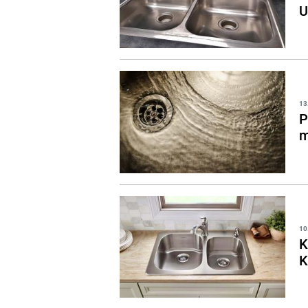
U
13
P
m
10
K
K