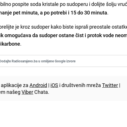
bilno pospite soda kristale po sudoperu i dolijte šolju vru
jmanje pet minuta, a po potrebi i 15 do 30 minuta
.
relijte je kroz sudoper kako biste isprali preostale ostatk
trik omogućava da sudoper ostane čist i protok vode neo
bikarbone
.
Dodajte Radiosarajevo.ba u omiljene Google izvore
aplikacije za
Android
|
iOS
i društvenih mreža
Twitter
|
utem našeg
Viber
Chata.