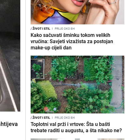
/
ŽIVOT I STIL
I
PRIJE OKO 8H
Kako sačuvati šminku tokom velikih
vrućina: Savjeti vizažista za postojan
make-up cijeli dan
/
ŽIVOT I STIL
I
PRIJE OKO 8H
htijeva
Toplotni val prži i vrtove: Šta u bašti
trebate raditi u augustu, a šta nikako ne?