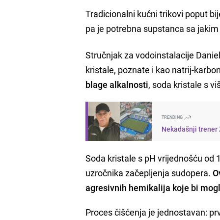
Tradicionalni kućni trikovi poput bi
pa je potrebna supstanca sa jakim
Stručnjak za vodoinstalacije Dani
kristale, poznate i kao natrij-karbo
blage alkalnosti
, soda kristale s 
TRENDING
Nekadašnji trener Ž
Soda kristale s pH vrijednošću od 1
uzročnika začepljenja sudopera.
O
agresivnih hemikalija koje bi mogl
Proces čišćenja je jednostavan: prvo