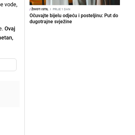
će vode,
/
ŽIVOT I STIL
I
PRIJE 1 DAN
Očuvajte bijelu odjeću i posteljinu: Put do
dugotrajne svježine
e.
Ovaj
metan,