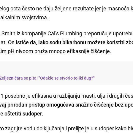
jelog octa često ne daju željene rezultate jer je masnoća k
 alkalnim svojstvima.
el Smith iz kompanije Cal’s Plumbing preporučuje upotreb
nat.
On ističe da
,
iako sodu bikarbonu možete koristiti zb
višim pH nivoom pruža mnogo efikasnije čišćenje.
eljezničara se pita: "Odakle se stvorio toliki dug?"
1 posebno je efikasna u razbijanju masti, ulja i drugih čes
vaj prirodan pristup omogućava snažno čišćenje bez up
e oštetiti sudoper
.
 zagrijte vodu do ključanja i prelijte je u sudoper kako bi