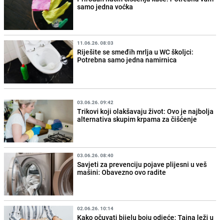
samo jedna voćka
11.06.26. 08:03
Riješite se smeđih mrlja u WC školjci:
Potrebna samo jedna namirnica
03.06.26. 09:42
Trikovi koji olakšavaju život: Ovo je najbolja
alternativa skupim krpama za čišćenje
03.06.26. 08:40
Savjeti za prevenciju pojave plijesni u veš
mašini: Obavezno ovo radite
02.06.26. 10:14
Kako očuvati bijelu boju odjeće: Tajna leži u