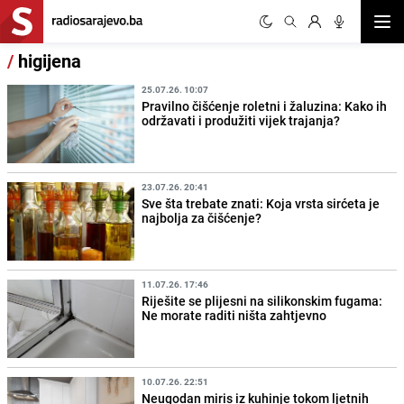
Otvor
/
higijena
25.07.26. 10:07
Pravilno čišćenje roletni i žaluzina: Kako ih
održavati i produžiti vijek trajanja?
23.07.26. 20:41
Sve šta trebate znati: Koja vrsta sirćeta je
najbolja za čišćenje?
11.07.26. 17:46
Riješite se plijesni na silikonskim fugama:
Ne morate raditi ništa zahtjevno
10.07.26. 22:51
Neugodan miris iz kuhinje tokom ljetnih