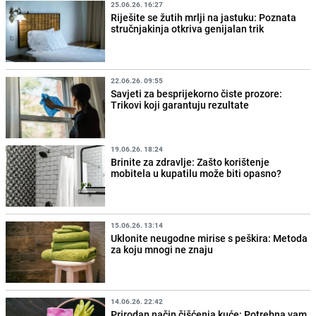
25.06.26. 16:27
Riješite se žutih mrlji na jastuku: Poznata
stručnjakinja otkriva genijalan trik
22.06.26. 09:55
Savjeti za besprijekorno čiste prozore:
Trikovi koji garantuju rezultate
19.06.26. 18:24
Brinite za zdravlje: Zašto korištenje
mobitela u kupatilu može biti opasno?
15.06.26. 13:14
Uklonite neugodne mirise s peškira: Metoda
za koju mnogi ne znaju
14.06.26. 22:42
Prirodan način čišćenja kuće: Potrebna vam