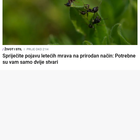
/
ŽIVOT I STIL
I
PRIJE OKO 21H
Spriječite pojavu letećih mrava na prirodan način: Potrebne
su vam samo dvije stvari