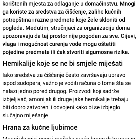
korištenih mjesta za odlaganje u domaćinstvu. Mnogi
ga koriste za sredstva za čišćenje, zalihe kućnih
potrepština i razne predmete koje žele skloniti od
pogleda. Međutim, stručnjaci za organizaciju doma
upozoravaju da taj prostor nije pogodan za sve. Cijevi,
vlaga i mogućnost curenja vode mogu oštetiti
pojedine predmete ili čak stvoriti sigurnosne rizike.
Hemikalije koje se ne bi smjele miješati
Iako sredstva za čišćenje često završavaju upravo
ispod sudopera, važno je voditi računa o tome šta se
nalazi jedno pored drugog. Proizvodi koji sadrže
izbjeljivač, amonijak ili druge jake hemikalije trebaju
biti dobro zatvoreni i odvojeni kako bi se izbjeglo
slučajno miješanje.
Hrana za kućne ljubimce
Mnogi vlasnici pasa i mačaka vreće hrane drže upravo