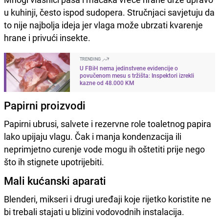
u kuhinji, često ispod sudopera. Stručnjaci savjetuju da
to nije najbolja ideja jer vlaga može ubrzati kvarenje
hrane i privući insekte.
TRENDING
U FBiH nema jedinstvene evidencije o
povučenom mesu s tržišta: Inspektori izrekli
kazne od 48.000 KM
Papirni proizvodi
Papirni ubrusi, salvete i rezervne role toaletnog papira
lako upijaju vlagu. Čak i manja kondenzacija ili
neprimjetno curenje vode mogu ih oštetiti prije nego
što ih stignete upotrijebiti.
Mali kućanski aparati
Blenderi, mikseri i drugi uređaji koje rijetko koristite ne
bi trebali stajati u blizini vodovodnih instalacija.