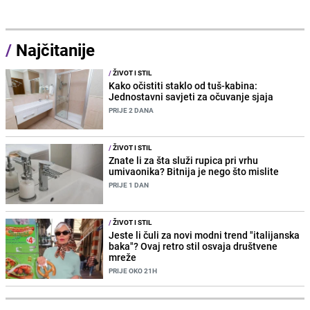
/
Najčitanije
/
ŽIVOT I STIL
Kako očistiti staklo od tuš-kabina:
Jednostavni savjeti za očuvanje sjaja
PRIJE 2 DANA
/
ŽIVOT I STIL
Znate li za šta služi rupica pri vrhu
umivaonika? Bitnija je nego što mislite
PRIJE 1 DAN
/
ŽIVOT I STIL
Jeste li čuli za novi modni trend "italijanska
baka"? Ovaj retro stil osvaja društvene
mreže
PRIJE OKO 21H