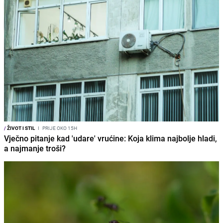
/
ŽIVOT I STIL
I
PRIJE OKO 15H
Vječno pitanje kad 'udare' vrućine: Koja klima najbolje hladi,
a najmanje troši?