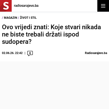
Otvor
/
MAGAZIN
/
ŽIVOT I STIL
Ovo vrijedi znati: Koje stvari nikada
ne biste trebali držati ispod
sudopera?
02.06.26. 22:42
Radiosarajevo.ba
0