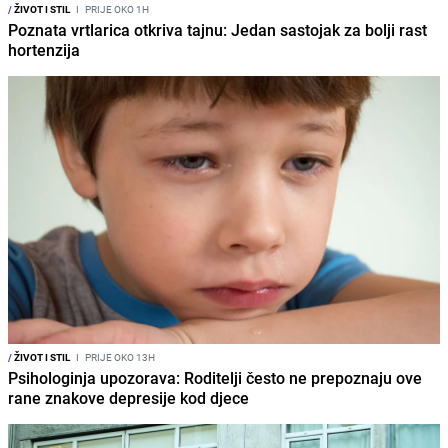
/
ŽIVOT I STIL
I
PRIJE OKO 1H
Poznata vrtlarica otkriva tajnu: Jedan sastojak za bolji rast
hortenzija
/
ŽIVOT I STIL
I
PRIJE OKO 13H
Psihologinja upozorava: Roditelji često ne prepoznaju ove
rane znakove depresije kod djece