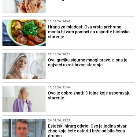
10.08.24. 14:41
Hrana za mladost: Ova vrsta prehrane
mogla bi vam pomoći da usporite biološko
starenje
27.05.24. 20:21
Ovu grešku sigurno mnogi prave, a ona je
najveći uzrok brzog starenja
12.05.24. 11:44
Ovo je dobro znati: 3 tajne koje usporavaju
starenje
24.04.24. 13:28
Estetski hirurg otkrio: Ovo je jedina stvar
zbog koje ćete ostariti brže od bilo čega
drugog