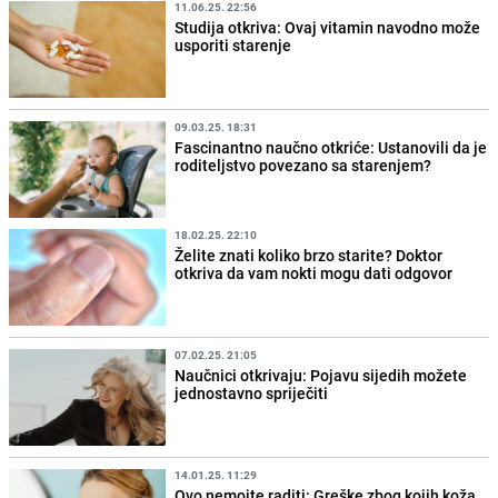
11.06.25. 22:56
Studija otkriva: Ovaj vitamin navodno može
usporiti starenje
09.03.25. 18:31
Fascinantno naučno otkriće: Ustanovili da je
roditeljstvo povezano sa starenjem?
18.02.25. 22:10
Želite znati koliko brzo starite? Doktor
otkriva da vam nokti mogu dati odgovor
07.02.25. 21:05
Naučnici otkrivaju: Pojavu sijedih možete
jednostavno spriječiti
14.01.25. 11:29
Ovo nemojte raditi: Greške zbog kojih koža