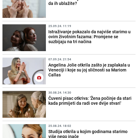
da ih ublažite?
25.09.24. 11:19
Istraživanje pokazalo da najviše starimo u
ovim životnim fazama: Promjene se
suzbijaju na tri načina
07.09.24. 21:54
Angelina Jolie otkrila zašto je zaplakala u
Veneciji i koje su joj sličnosti sa Mariom
Callas
30.08.24. 14:30
Čuveni pisac otkriva: 'Žena počinje da stari
kada primijeti da radi ove dvije stvari'
25.08.24. 18:02
Studija otkrila u kojim godinama starimo
više nego inače