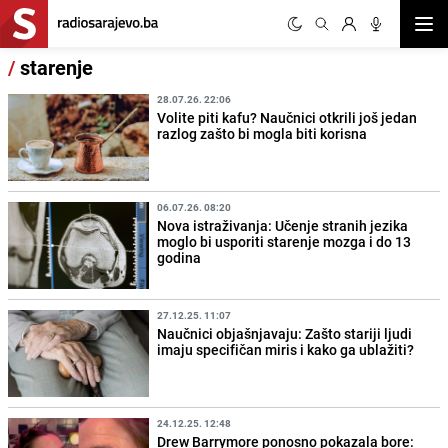
Otvor
/
starenje
28.07.26. 22:06
Volite piti kafu? Naučnici otkrili još jedan
razlog zašto bi mogla biti korisna
06.07.26. 08:20
Nova istraživanja: Učenje stranih jezika
moglo bi usporiti starenje mozga i do 13
godina
27.12.25. 11:07
Naučnici objašnjavaju: Zašto stariji ljudi
imaju specifičan miris i kako ga ublažiti?
24.12.25. 12:48
Drew Barrymore ponosno pokazala bore: