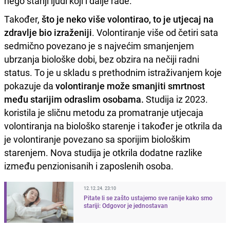
nego stariji ljudi koji i dalje rade.
Također,
što je neko više volontirao, to je utjecaj na
zdravlje bio izraženiji
. Volontiranje više od četiri sata
sedmično povezano je s najvećim smanjenjem
ubrzanja biološke dobi, bez obzira na nečiji radni
status. To je u skladu s prethodnim istraživanjem koje
pokazuje da
volontiranje može smanjiti smrtnost
među starijim odraslim osobama.
Studija iz 2023.
koristila je sličnu metodu za promatranje utjecaja
volontiranja na biološko starenje i također je otkrila da
je volontiranje povezano sa sporijim biološkim
starenjem. Nova studija je otkrila dodatne razlike
između penzionisanih i zaposlenih osoba.
12.12.24. 23:10
Pitate li se zašto ustajemo sve ranije kako smo
stariji: Odgovor je jednostavan