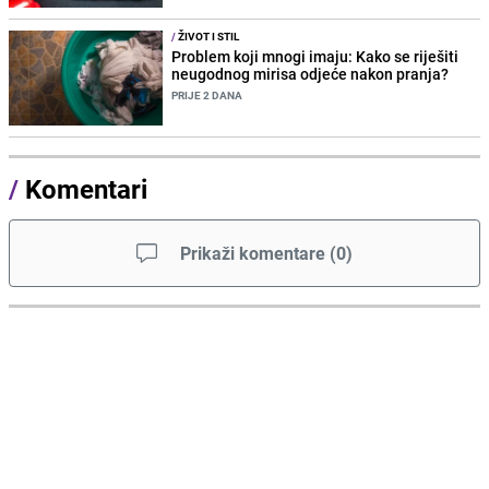
/
ŽIVOT I STIL
Problem koji mnogi imaju: Kako se riješiti
neugodnog mirisa odjeće nakon pranja?
PRIJE 2 DANA
/
Komentari
Prikaži komentare
(
0
)