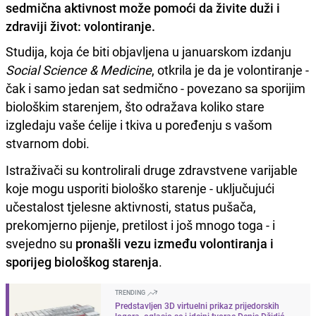
sedmična aktivnost može pomoći da živite duži i
zdraviji život: volontiranje.
Studija, koja će biti objavljena u januarskom izdanju
Social Science & Medicine
, otkrila je da je volontiranje -
čak i samo jedan sat sedmično - povezano sa sporijim
biološkim starenjem, što odražava koliko stare
izgledaju vaše ćelije i tkiva u poređenju s vašom
stvarnom dobi.
Istraživači su kontrolirali druge zdravstvene varijable
koje mogu usporiti biološko starenje - uključujući
učestalost tjelesne aktivnosti, status pušača,
prekomjerno pijenje, pretilost i još mnogo toga - i
svejedno su
pronašli vezu između volontiranja i
sporijeg biološkog starenja
.
TRENDING
Predstavljen 3D virtuelni prikaz prijedorskih
logora, oglasio se i idejni tvorac Denis Džidić