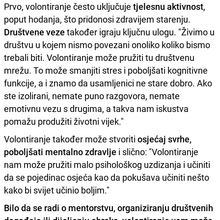
Prvo, volontiranje često uključuje
tjelesnu aktivnost
,
poput hodanja, što pridonosi zdravijem starenju.
Društvene veze
također igraju ključnu ulogu. "Živimo u
društvu u kojem nismo povezani onoliko koliko bismo
trebali biti. Volontiranje može pružiti tu društvenu
mrežu. To može smanjiti stres i poboljšati kognitivne
funkcije, a i znamo da usamljenici ne stare dobro. Ako
ste izolirani, nemate puno razgovora, nemate
emotivnu vezu s drugima, a takva nam iskustva
pomažu produžiti životni vijek."
Volontiranje također može stvoriti
osjećaj svrhe,
poboljšati mentalno zdravlje
i slično: "Volontiranje
nam može pružiti malo psihološkog uzdizanja i učiniti
da se pojedinac osjeća kao da pokušava učiniti nešto
kako bi svijet učinio boljim."
Bilo da se radi o mentorstvu, organiziranju društvenih