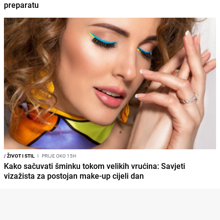
preparatu
/
ŽIVOT I STIL
I
PRIJE OKO 15H
Kako sačuvati šminku tokom velikih vrućina: Savjeti
vizažista za postojan make-up cijeli dan