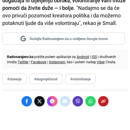
događaja ili dijeljenju obroka, volontiranje vam može
pomoći da živite duže — i bolje
. "Nadajmo se da će
ovo privući pozornost kreatora politika i da možemo
potaknuti ljude da više volontiraju", rekao je Small.
Dodajte Radiosarajevo.ba u omiljene Google izvore
Radiosarajevo.ba
pratite putem aplikacije za
Android
|
iOS
i društvenih
mreža
Twitter
|
Facebook
|
Instagram
, kao i putem našeg
Viber
Chata.
#starenje
#dugovječnost
#volontiranje