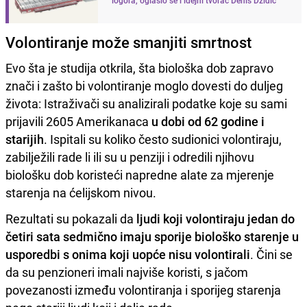
Volontiranje može smanjiti smrtnost
Evo šta je studija otkrila, šta biološka dob zapravo
znači i zašto bi volontiranje moglo dovesti do duljeg
života: Istraživači su analizirali podatke koje su sami
prijavili 2605 Amerikanaca
u dobi od 62 godine i
starijih
. Ispitali su koliko često sudionici volontiraju,
zabilježili rade li ili su u penziji i odredili njihovu
biološku dob koristeći napredne alate za mjerenje
starenja na ćelijskom nivou.
Rezultati su pokazali da
ljudi koji volontiraju jedan do
četiri sata sedmično imaju sporije biološko starenje u
usporedbi s onima koji uopće nisu volontirali
. Čini se
da su penzioneri imali najviše koristi, s jačom
povezanosti između volontiranja i sporijeg starenja