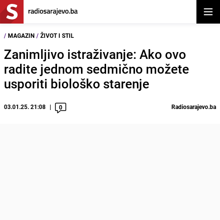
Otvor
/
MAGAZIN
/
ŽIVOT I STIL
Zanimljivo istraživanje: Ako ovo
radite jednom sedmično možete
usporiti biološko starenje
03.01.25. 21:08
Radiosarajevo.ba
0