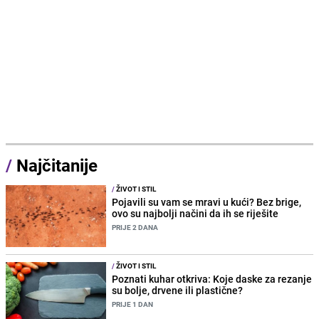
/
Najčitanije
/
ŽIVOT I STIL
Pojavili su vam se mravi u kući? Bez brige,
ovo su najbolji načini da ih se riješite
PRIJE 2 DANA
/
ŽIVOT I STIL
Poznati kuhar otkriva: Koje daske za rezanje
su bolje, drvene ili plastične?
PRIJE 1 DAN