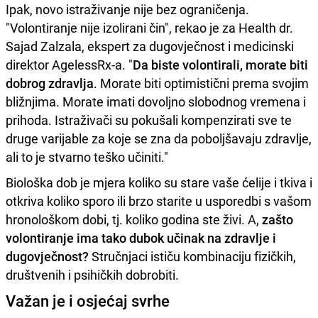
Ipak, novo istraživanje nije bez ograničenja.
"Volontiranje nije izolirani čin", rekao je za Health dr.
Sajad Zalzala, ekspert za dugovječnost i medicinski
direktor AgelessRx-a. "
Da biste volontirali, morate biti
dobrog zdravlja
. Morate biti optimistični prema svojim
bližnjima. Morate imati dovoljno slobodnog vremena i
prihoda. Istraživači su pokušali kompenzirati sve te
druge varijable za koje se zna da poboljšavaju zdravlje,
ali to je stvarno teško učiniti."
Biološka dob je mjera koliko su stare vaše ćelije i tkiva i
otkriva koliko sporo ili brzo starite u usporedbi s vašom
hronološkom dobi, tj. koliko godina ste živi. A,
zašto
volontiranje ima tako dubok učinak na zdravlje i
dugovječnost?
Stručnjaci ističu kombinaciju fizičkih,
društvenih i psihičkih dobrobiti.
Važan je i osjećaj svrhe