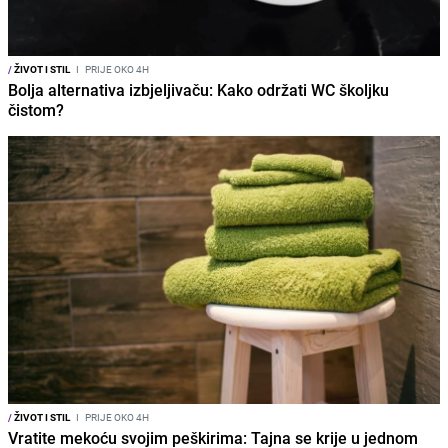
/
ŽIVOT I STIL
I
PRIJE OKO 4H
Bolja alternativa izbjeljivaču: Kako održati WC školjku
čistom?
/
ŽIVOT I STIL
I
PRIJE OKO 4H
Vratite mekoću svojim peškirima: Tajna se krije u jednom