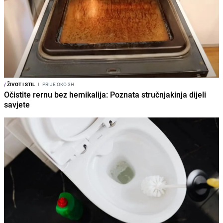
/
ŽIVOT I STIL
I
PRIJE OKO 3H
Očistite rernu bez hemikalija: Poznata stručnjakinja dijeli
savjete