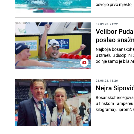
osvojio prvo mjesto, 
07.09.23. 21:22
Velibor Puda
poslao snaž
Najbolja bosanskohe
u Izraelu u disciplini
od nje samo je bila A
21.08.21. 18:26
Nejra Sipović
Bosanskohercegovačka
u finskom Tampereu. S
kilograma)._ipromNS(