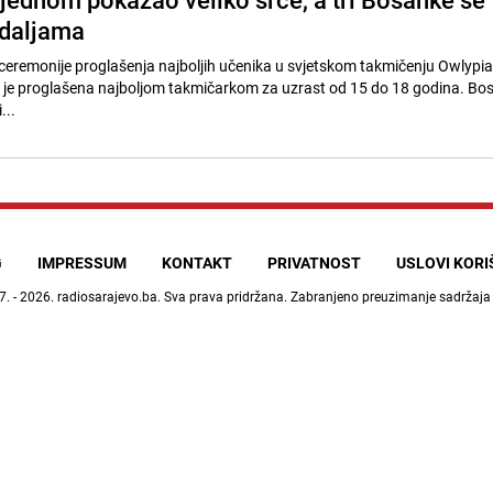
edaljama
a ceremonije proglašenja najboljih učenika u svjetskom takmičenju Owlypia
je proglašena najboljom takmičarkom za uzrast od 15 do 18 godina. Bos
...
G
IMPRESSUM
KONTAKT
PRIVATNOST
USLOVI KOR
7. - 2026.
radiosarajevo.ba
. Sva prava pridržana. Zabranjeno preuzimanje sadržaja