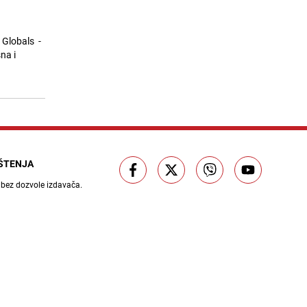
10
Filipović: Gdje se krije bosanski
duh? (IV)
26.07.26. 14:40
|
TEME
 Globals -
na i
Otac koji je osvojio srca gledalaca:
11
Gurajući dječija kolica pretrčao
Tuzlansku noćnu peticu
26.07.26. 14:52
|
VIDEO
Kolektiv bolnice u Zenici se
12
oprostio od Melihe Čaušević:
"Svakodnevno je pomjerala
granice"
IŠTENJA
26.07.26. 15:08
|
BOSNA I HERCEGOVINA
 bez dozvole izdavača.
Članovi GSS-a Zenica u tišini čekaju
13
vijesti: "Ovo je tragedija, bili su
iskusni planinari"
26.07.26. 15:21
|
BOSNA I HERCEGOVINA
Ruski alpinista otkrio mogući uzrok
14
pogibije Zeničana na Elbrusu:
Jedna odluka bila je kobna
26.07.26. 15:31
|
SVIJET