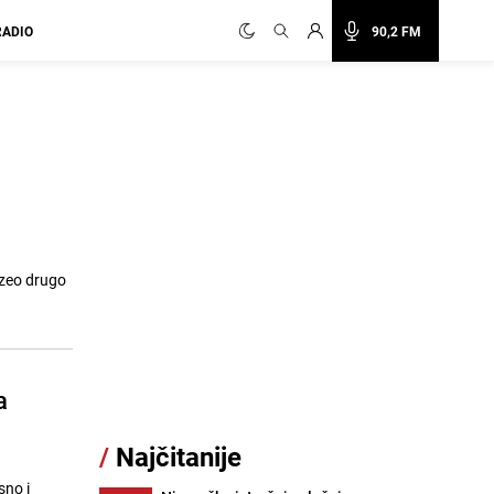
RADIO
90,2 FM
uzeo drugo
a
/
Najčitanije
sno i