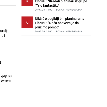
5
Elbrusu: Stradali planinari iz grupe
"Trio fantastiko"
26.07.26. 14:00
|
BOSNA I HERCEGOVINA
Nikšić o pogibiji bh. planinara na
6
Elbrusu: "Naša obaveza je da
pružimo pomoć"
urulja,
26.07.26. 14:06
|
BOSNA I HERCEGOVINA
nu i
Formula 1 | Malezija će biti
7
domaćin Velike nagrade Bahreina
26.07.26. 14:25
|
AUTO-MOTO SPORT
Skiper iz Austrije pao s jedrilice u
e
8
more kod Splita i nestao: Objavljen
snimak
26.07.26. 14:25
|
REGIJA
 gdje su
Planinarsko društvo Poštar se
ice se u
9
oprostilo od pet planinara:
"Sjećanje na njih ostaje na svakom
vrhu"
26.07.26. 14:40
|
BOSNA I HERCEGOVINA
Mini-feljton | Akademik Muhamed