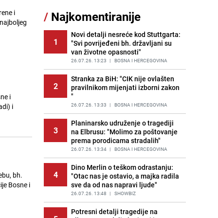
rene i
/
Najkomentiranije
Lažne novčanice preplavljuju
najboljeg
11
tržište: Ove eure najčešće
pokušavaju podvaliti
Novi detalji nesreće kod Stuttgarta:
1
"Svi povrijeđeni bh. državljani su
PRIJE OKO 21H
|
SVIJET
van životne opasnosti"
Recept za brze uštipke: Ne upijaju
26.07.26. 13:23
|
BOSNA I HERCEGOVINA
12
ulje i gotovi su za 30 minuta
Stranka za BiH: "CIK nije ovlašten
PRIJE 1 DAN
|
RECEPTI
2
pravilnikom mijenjati izborni zakon
"
ne i
Imate tikvice i piletinu? Napravite
13
ovaj brzi ručak iz jedne tave
26.07.26. 13:33
|
BOSNA I HERCEGOVINA
di) i
PRIJE 1 DAN
|
RECEPTI
Planinarsko udruženje o tragediji
3
na Elbrusu: "Molimo za poštovanje
Jedan od najvećih gradova nije na
14
prema porodicama stradalih"
listi: Ovo su lokacije prvih Lidl
prodavnica u BiH
26.07.26. 13:34
|
BOSNA I HERCEGOVINA
PRIJE 1 DAN
|
BOSNA I HERCEGOVINA
Dino Merlin o teškom odrastanju:
4
bu, bh.
"Otac nas je ostavio, a majka radila
Užas u bh. susjedstvu, mladići
15
ije Bosne i
sve da od nas napravi ljude"
bludničili nad maloljetnicom i sve
snimali: "Stari te gleda u lajvu"
26.07.26. 13:48
|
SHOWBIZ
PRIJE 2 DANA
|
REGIJA
Potresni detalji tragedije na