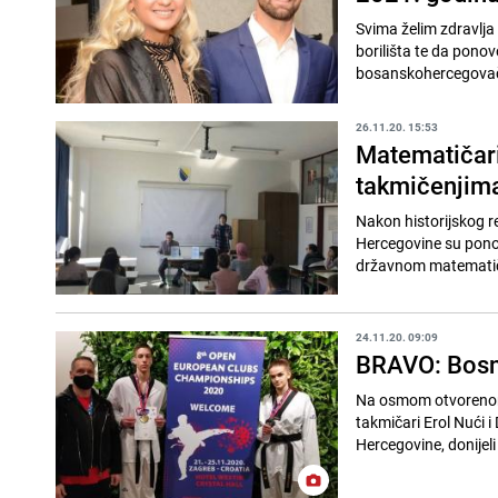
Svima želim zdravlja 
borilišta te da pono
bosanskohercegovač
26.11.20. 15:53
Matematičari
takmičenjim
Nakon historijskog r
Hercegovine su ponov
državnom matematičk
24.11.20. 09:09
BRAVO: Bosn
Na osmom otvorenom
takmičari Erol Nući 
Hercegovine, donijeli