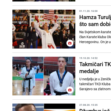
01.11.20. 16:00
Hamza Turul
što sam dobi
Na Svjetskom karate 
član Karate kluba Oki
Hercegovinu. On je u 
19.10.20. 14:52
Takmičari TKD
medalje
U nedjelju je u Zeni
takmičari TKD Kluba M
Sarajevo sa zlatnom
27.08.20. 15:35
Džumhur još 