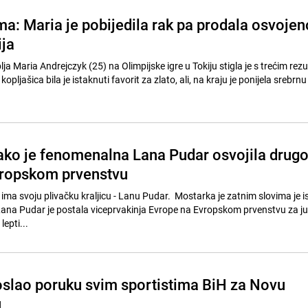
ma: Maria je pobijedila rak pa prodala osvojen
ija
ja Maria Andrejczyk (25) na Olimpijske igre u Tokiju stigla je s trećim rez
opljašica bila je istaknuti favorit za zlato, ali, na kraju je ponijela srebrn
ako je fenomenalna Lana Pudar osvojila drug
uropskom prvenstvu
ima svoju plivačku kraljicu - Lanu Pudar. Mostarka je zatnim slovima je i
 Lana Pudar je postala viceprvakinja Evrope na Evropskom prvenstvu za ju
lepti...
slao poruku svim sportistima BiH za Novu
u