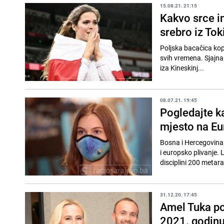
15.08.21. 21:15
Kakvo srce i
srebro iz Tok
Poljska bacačica kopl
svih vremena. Sjajna k
iza Kineskinj...
08.07.21. 19:45
Pogledajte k
mjesto na E
Bosna i Hercegovina 
i europsko plivanje.
disciplini 200 metara 
31.12.20. 17:45
Amel Tuka po
2021. godin