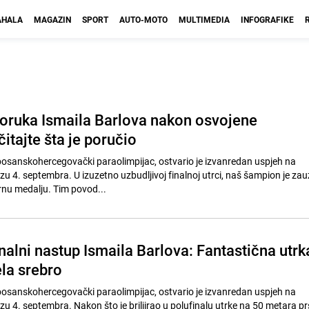
HALA
MAGAZIN
SPORT
AUTO-MOTO
MULTIMEDIA
INFOGRAFIKE
poruka Ismaila Barlova nakon osvojene
itajte šta je poručio
 bosanskohercegovački paraolimpijac, ostvario je izvanredan uspjeh na
izu 4. septembra. U izuzetno uzbudljivoj finalnoj utrci, naš šampion je za
brnu medalju. Tim povod...
nalni nastup Ismaila Barlova: Fantastična utrk
ela srebro
 bosanskohercegovački paraolimpijac, ostvario je izvanredan uspjeh na
zu 4. septembra. Nakon što je briljirao u polufinalu utrke na 50 metara pr