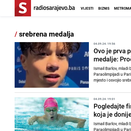
VIJESTI
BIZNIS
METROMA
/
srebrena medalja
04.09.24. 19:56
Ovo je prva 
medalje: Proč
Ismail Barlov, mladi
Paraolimpijadi u Par
mjesto i osvojio sre
04.09.24. 19:01
Pogledajte fi
koja je donij
Ismail Barlov, mladi
Paraolimpijadi u Pari