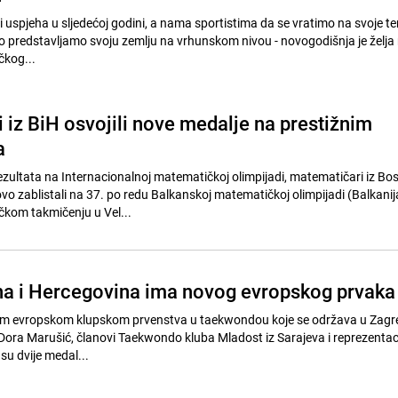
i uspjeha u sljedećoj godini, a nama sportistima da se vratimo na svoje te
vo predstavljamo svoju zemlju na vrhunskom nivou - novogodišnja je želja 
kog...
 iz BiH osvojili nove medalje na prestižnim
a
ezultata na Internacionalnoj matematičkoj olimpijadi, matematičari iz Bos
o zablistali na 37. po redu Balkanskoj matematičkoj olimpijadi (Balkanija
om takmičenju u Vel...
a i Hercegovina ima novog evropskog prvaka
 evropskom klupskom prvenstva u taekwondou koje se održava u Zagre
i Dora Marušić, članovi Taekwondo kluba Mladost iz Sarajeva i reprezentac
 su dvije medal...