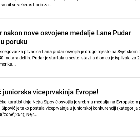
Ismail se večeras borio za...
r nakon nove osvojene medalje Lane Pudar
nu poruku
rcegovačka plivačica Lana pudar osvojila je drugo mjesto na Svjetskom 
 50 metara delfin. Pudar je startala u šestoj stazi, a dionicu je isplivala za 
merika...
 juniorska viceprvakinja Evrope!
 karatistkinja Nejra Sipović osvojila je srebrnu medalju na Evropskom
ipović je tako postala viceprvainja u juniorskoj konkurenciji (kategorija
"zone",264); Nejr...