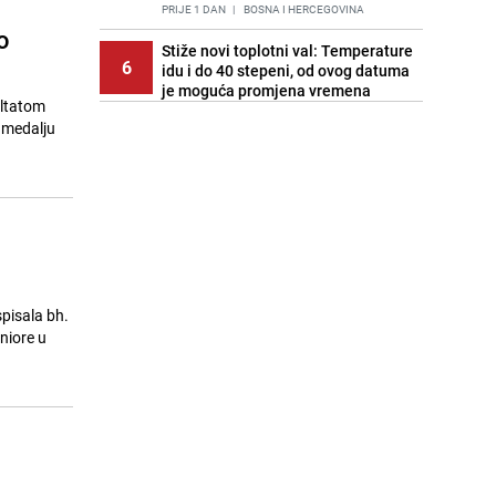
PRIJE 1 DAN
|
BOSNA I HERCEGOVINA
o
Stiže novi toplotni val: Temperature
6
idu i do 40 stepeni, od ovog datuma
je moguća promjena vremena
ultatom
PRIJE OKO 19H
|
BOSNA I HERCEGOVINA
u medalju
Cijela regija čeka njegovu
7
progonozu: Poznati meteorolog
najavljuje veću promjenu vremena
PRIJE 1 DAN
|
REGIJA
o
Stručnjaci upozoravaju: Izrael ulaže
8
milione kako bi utjecao na
odgovore ChatGPT-a o Gazi
PRIJE 2 DANA
|
SVIJET
spisala bh.
niore u
Kako očistiti staklo od tuš-kabina:
9
Jednostavni savjeti za očuvanje
sjaja
PRIJE 2 DANA
|
ŽIVOT I STIL
Pratite uživo | Nevrijeme zahvatilo
10
Split, kiša ide prema BiH
PRIJE OKO 19H
|
REGIJA