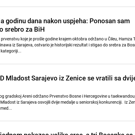
ja godinu dana nakon uspjeha: Ponosan sam
o srebro za BiH
prvenstvu koje je prošle godine krajem oktobra održano u Čileu, Hamza T
nawa iz Sarajeva, ostvario je historijski rezultat i stigao do srebra za Bos
kategoriji...
 Mladost Sarajevo iz Zenice se vratili sa dvij
čkog gradskoj Areni održano Prvenstvo Bosne i Hercegovine u taekwandou,
ladost iz Sarajeva osvojili dvije medalje u seniorskoj konkurenciji. Iz Zen
 med...
jednom pokazao veliko srce, a tri Bosanke se