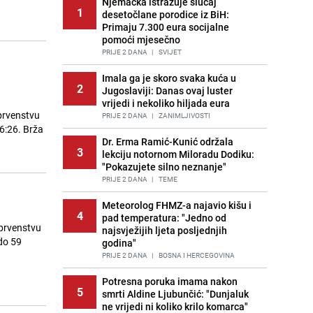
Njemačka istražuje slučaj
1
desetočlane porodice iz BiH:
Primaju 7.300 eura socijalne
pomoći mjesečno
PRIJE 2 DANA
|
SVIJET
Imala ga je skoro svaka kuća u
2
Jugoslaviji: Danas ovaj luster
vrijedi i nekoliko hiljada eura
prvenstvu
PRIJE 2 DANA
|
ZANIMLJIVOSTI
26:26. Brža
Dr. Erma Ramić-Kunić održala
3
lekciju notornom Miloradu Dodiku:
"Pokazujete silno neznanje"
PRIJE 2 DANA
|
TEME
Meteorolog FHMZ-a najavio kišu i
4
pad temperatura: "Jedno od
 prvenstvu
najsvježijih ljeta posljednjih
 do 59
godina"
PRIJE 2 DANA
|
BOSNA I HERCEGOVINA
Potresna poruka imama nakon
5
smrti Aldine Ljubunčić: "Dunjaluk
ne vrijedi ni koliko krilo komarca"