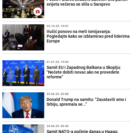
svijeta večeras se slila u Sarajevo
03.10.25. 10:07
Vučić ponovo na meti ismijavanja:
Pogledajte kako se izblamirao pred liderima
Europe
01.07.25. 19:00
Samit EU i Zapadnog Balkana u Skoplju:
"Nećete dobiti novac ako ne provedete
reforme"
25.06.25. 20:08
Donald Trump na samitu: "Zaustavili smo i
Srbiju, spremala se..."
24.06.25. 06:46
Samit NATO-a počinje danas u Haagu: