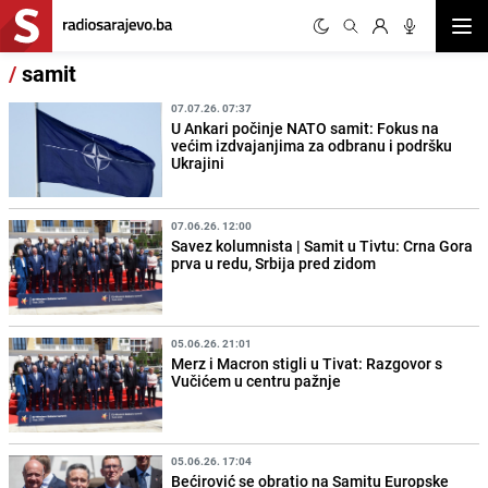
Otvor
/
samit
07.07.26. 07:37
U Ankari počinje NATO samit: Fokus na
većim izdvajanjima za odbranu i podršku
Ukrajini
07.06.26. 12:00
Savez kolumnista | Samit u Tivtu: Crna Gora
prva u redu, Srbija pred zidom
05.06.26. 21:01
Merz i Macron stigli u Tivat: Razgovor s
Vučićem u centru pažnje
05.06.26. 17:04
Bećirović se obratio na Samitu Europske