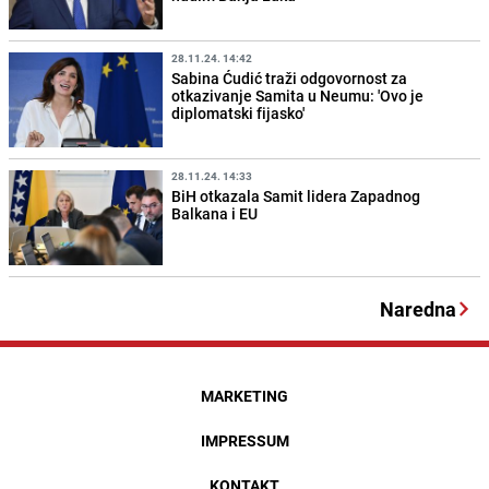
28.11.24. 14:42
Sabina Ćudić traži odgovornost za
otkazivanje Samita u Neumu: 'Ovo je
diplomatski fijasko'
28.11.24. 14:33
BiH otkazala Samit lidera Zapadnog
Balkana i EU
Naredna
MARKETING
IMPRESSUM
KONTAKT