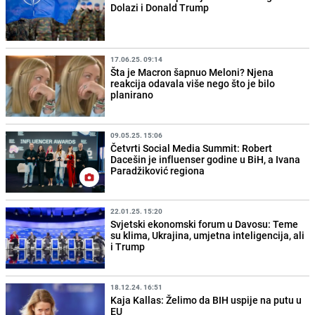
Dolazi i Donald Trump
17.06.25. 09:14
Šta je Macron šapnuo Meloni? Njena
reakcija odavala više nego što je bilo
planirano
09.05.25. 15:06
Četvrti Social Media Summit: Robert
Dacešin je influenser godine u BiH, a Ivana
Paradžiković regiona
22.01.25. 15:20
Svjetski ekonomski forum u Davosu: Teme
su klima, Ukrajina, umjetna inteligencija, ali
i Trump
18.12.24. 16:51
Kaja Kallas: Želimo da BIH uspije na putu u
EU