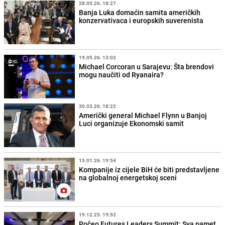
28.05.26. 18:27
Banja Luka domaćin samita američkih
konzervativaca i europskih suverenista
19.05.26. 13:02
Michael Corcoran u Sarajevu: Šta brendovi
mogu naučiti od Ryanaira?
30.03.26. 18:22
Američki general Michael Flynn u Banjoj
Luci organizuje Ekonomski samit
15.01.26. 19:54
Kompanije iz cijele BiH će biti predstavljene
na globalnoj energetskoj sceni
19.12.25. 19:52
Počeo Futures Leaders Summit: Sva pamet