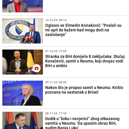
13.12.24. 08:13
Oglasio se Elmedin Konaković: "Poslali su
mi upit da kažem kad mogu doći na
saslušanje"
01.12.24. 17:55
Stranka za BiH donijela 8 zaključaka: Slučaj
Kovačević, samit u Neumu, koji dvojac vodi
BiH u ambis
29.11.24. 06:30
Nakon što je propao samit u Neumu: Krišto
pozvana na sastanak u Brisel
28.11.24. 17:10
Dodik u "šoku i nevjerici" zbog otkazanog
samita u Neumu: 'Da spasim obraz BiH,
nudim Banja Luku'