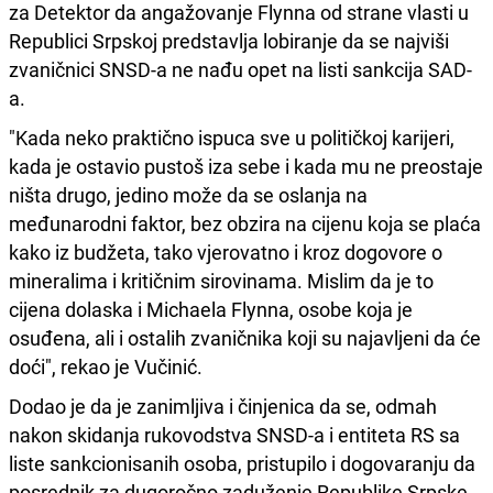
za Detektor da angažovanje Flynna od strane vlasti u
Republici Srpskoj predstavlja lobiranje da se najviši
zvaničnici SNSD-a ne nađu opet na listi sankcija SAD-
a.
"Kada neko praktično ispuca sve u političkoj karijeri,
kada je ostavio pustoš iza sebe i kada mu ne preostaje
ništa drugo, jedino može da se oslanja na
međunarodni faktor, bez obzira na cijenu koja se plaća
kako iz budžeta, tako vjerovatno i kroz dogovore o
mineralima i kritičnim sirovinama. Mislim da je to
cijena dolaska i Michaela Flynna, osobe koja je
osuđena, ali i ostalih zvaničnika koji su najavljeni da će
doći", rekao je Vučinić.
Dodao je da je zanimljiva i činjenica da se, odmah
nakon skidanja rukovodstva SNSD-a i entiteta RS sa
liste sankcionisanih osoba, pristupilo i dogovaranju da
posrednik za dugoročno zaduženje Republike Srpske