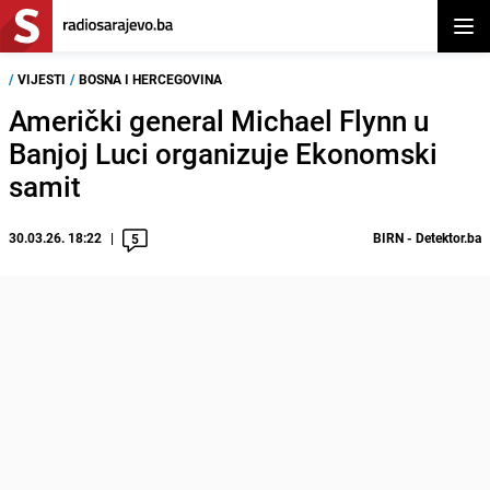
Otvor
/
VIJESTI
/
BOSNA I HERCEGOVINA
Američki general Michael Flynn u
Banjoj Luci organizuje Ekonomski
samit
30.03.26. 18:22
BIRN - Detektor.ba
5