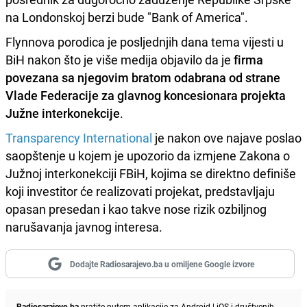
na Londonskoj berzi bude "Bank of America".
Flynnova porodica je posljednjih dana tema vijesti u
BiH nakon što je više medija objavilo da je
firma
povezana sa njegovim bratom odabrana od strane
Vlade Federacije za glavnog koncesionara projekta
Južne interkonekcije
.
Transparency International
je nakon ove najave poslao
saopštenje u kojem je upozorio da izmjene Zakona o
Južnoj interkonekciji FBiH, kojima se direktno definiše
koji investitor će realizovati projekat, predstavljaju
opasan presedan i kao takve nose rizik ozbiljnog
narušavanja javnog interesa.
Dodajte Radiosarajevo.ba u omiljene Google izvore
Radiosarajevo.ba
pratite putem aplikacije za
Android
|
iOS
i društvenih