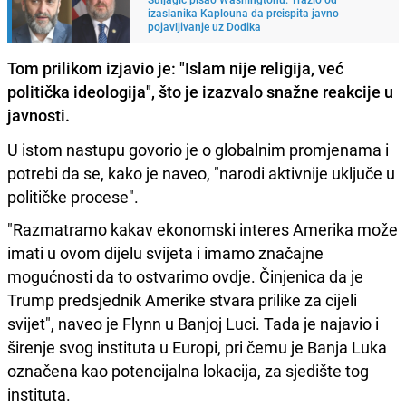
izaslanika Kaplouna da preispita javno
pojavljivanje uz Dodika
Tom prilikom izjavio je: "Islam nije religija, već
politička ideologija", što je izazvalo snažne reakcije u
javnosti.
U istom nastupu govorio je o globalnim promjenama i
potrebi da se, kako je naveo, "narodi aktivnije uključe u
političke procese".
"Razmatramo kakav ekonomski interes Amerika može
imati u ovom dijelu svijeta i imamo značajne
mogućnosti da to ostvarimo ovdje. Činjenica da je
Trump predsjednik Amerike stvara prilike za cijeli
svijet", naveo je Flynn u Banjoj Luci. Tada je najavio i
širenje svog instituta u Europi, pri čemu je Banja Luka
označena kao potencijalna lokacija, za sjedište tog
instituta.