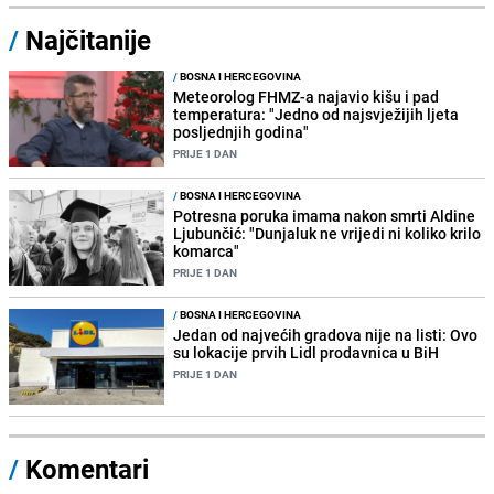
/
Najčitanije
/
BOSNA I HERCEGOVINA
Meteorolog FHMZ-a najavio kišu i pad
temperatura: "Jedno od najsvježijih ljeta
posljednjih godina"
PRIJE 1 DAN
/
BOSNA I HERCEGOVINA
Potresna poruka imama nakon smrti Aldine
Ljubunčić: "Dunjaluk ne vrijedi ni koliko krilo
komarca"
PRIJE 1 DAN
/
BOSNA I HERCEGOVINA
Jedan od najvećih gradova nije na listi: Ovo
su lokacije prvih Lidl prodavnica u BiH
PRIJE 1 DAN
/
Komentari