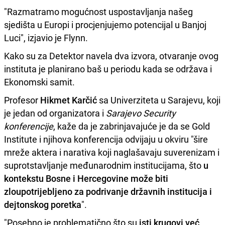
"Razmatramo mogućnost uspostavljanja našeg
sjedišta u Europi i procjenjujemo potencijal u Banjoj
Luci", izjavio je Flynn.
Kako su za Detektor navela dva izvora, otvaranje ovog
instituta je planirano baš u periodu kada se održava i
Ekonomski samit.
Profesor
Hikmet Karčić
sa Univerziteta u Sarajevu, koji
je jedan od organizatora i
Sarajevo Security
konferencije
, kaže da je zabrinjavajuće je da se Gold
Institute i njihova konferencija odvijaju u okviru "šire
mreže aktera i narativa koji naglašavaju suverenizam i
suprotstavljanje međunarodnim institucijama, što
u
kontekstu Bosne i Hercegovine može biti
zloupotrijebljeno za podrivanje državnih institucija i
dejtonskog poretka
".
"Posebno je problematično što su
isti krugovi već