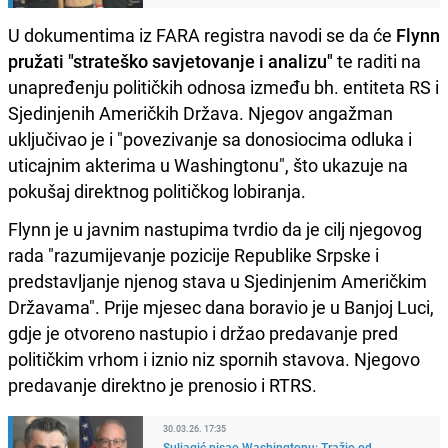
U dokumentima iz FARA registra navodi se da će
Flynn
pružati "strateško savjetovanje i analizu"
te raditi na
unapređenju političkih odnosa između bh. entiteta RS i
Sjedinjenih Američkih Država. Njegov angažman
uključivao je i "povezivanje sa donosiocima odluka i
uticajnim akterima u Washingtonu", što ukazuje na
pokušaj direktnog političkog lobiranja.
Flynn je u javnim nastupima tvrdio da je cilj njegovog
rada "razumijevanje pozicije Republike Srpske i
predstavljanje njenog stava u Sjedinjenim Američkim
Državama". Prije mjesec dana boravio je u Banjoj Luci,
gdje je otvoreno nastupio i držao predavanje pred
političkim vrhom i iznio niz spornih stavova. Njegovo
predavanje direktno je prenosio i RTRS.
30.03.26. 17:35
Suljagić pisao Washingtonu: Tražio od