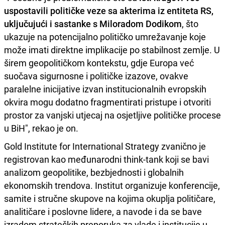
uspostavili političke veze sa akterima iz entiteta RS,
uključujući i sastanke s Miloradom Dodikom
, što
ukazuje na potencijalno političko umrežavanje koje
može imati direktne implikacije po stabilnost zemlje. U
širem geopolitičkom kontekstu, gdje Europa već
suočava sigurnosne i političke izazove, ovakve
paralelne inicijative izvan institucionalnih evropskih
okvira mogu dodatno fragmentirati pristupe i otvoriti
prostor za vanjski utjecaj na osjetljive političke procese
u BiH", rekao je on.
Gold Institute for International Strategy zvanično je
registrovan kao međunarodni think-tank koji se bavi
analizom geopolitike, bezbjednosti i globalnih
ekonomskih trendova. Institut organizuje konferencije,
samite i stručne skupove na kojima okuplja političare,
analitičare i poslovne lidere, a navode i da se bave
izradom strateških preporuka za vlade i institucije u