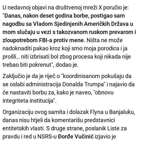
U nedavnoj objavi na društvenoj mreži X poručio je:
"
Danas, nakon deset godina borbe, postigao sam
nagodbu sa Vladom Sjedinjenih Američkih Država u
mom slučaju u vezi s takozvanom ruskom prevarom i
zloupotrebom FBI-a protiv mene.
Ništa ne može
nadoknaditi pakao kroz koji smo moja porodica i ja
prošli… niti izbrisati bol zbog procesa koji nikada nije
trebao biti pokrenut", dodao je.
Zaključio je da je riječ o "koordinisanom pokušaju da
se oslabi administracija Donalda Trumpa" i najavio da
će nastaviti borbu za, kako je naveo, "obnovu
integriteta institucija".
Organizaciju ovog samita i dolazak Flyna u Banjaluku,
danas nisu htjeli da komentarišu predstavnici
entitetskih vlasti. S druge strane, poslanik Liste za
pravdu i red u NSRS-u
Đorđe Vučinić
izjavio je