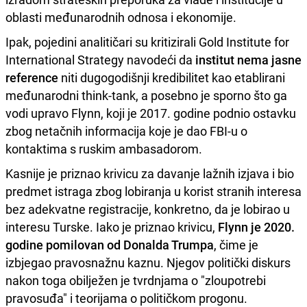
oblasti međunarodnih odnosa i ekonomije.
Ipak, pojedini analitičari su kritizirali Gold Institute for
International Strategy navodeći da
institut nema jasne
reference
niti dugogodišnji kredibilitet kao etablirani
međunarodni think-tank, a posebno je sporno što ga
vodi upravo Flynn, koji je 2017. godine podnio ostavku
zbog netačnih informacija koje je dao FBI-u o
kontaktima s ruskim ambasadorom.
Kasnije je priznao krivicu za davanje lažnih izjava i bio
predmet istraga zbog lobiranja u korist stranih interesa
bez adekvatne registracije, konkretno, da je lobirao u
interesu Turske. Iako je priznao krivicu,
Flynn je 2020.
godine pomilovan od Donalda Trumpa
, čime je
izbjegao pravosnažnu kaznu. Njegov politički diskurs
nakon toga obilježen je tvrdnjama o "zloupotrebi
pravosuđa" i teorijama o političkom progonu.