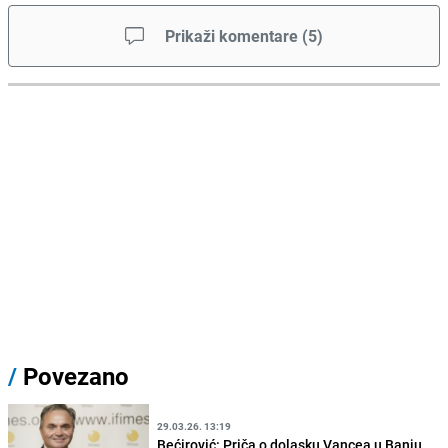
Prikaži komentare
(
5
)
/
Povezano
29.03.26. 13:19
Bećirović: Priča o dolasku Vancea u Banju