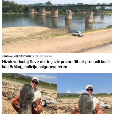
/
BOSNA I HERCEGOVINA
I
PRIJE OKO 3H
Nizak vodostaj Save otkrio jeziv prizor: Ribari pronašli kosti
kod Brčkog, policija osigurava teren