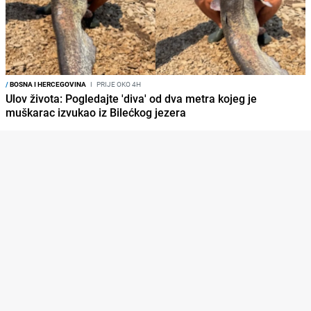
/
BOSNA I HERCEGOVINA
I
PRIJE OKO 4H
Ulov života: Pogledajte 'diva' od dva metra kojeg je
muškarac izvukao iz Bilećkog jezera