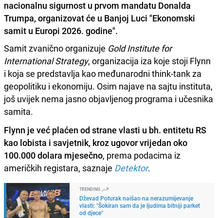
nacionalnu sigurnost u prvom mandatu Donalda
Trumpa, organizovat će u Banjoj Luci "Ekonomski
samit u Europi 2026. godine".
Samit zvanično organizuje
Gold Institute for
International Strategy
, organizacija iza koje stoji Flynn
i koja se predstavlja kao međunarodni think-tank za
geopolitiku i ekonomiju. Osim najave na sajtu instituta,
još uvijek nema jasno objavljenog programa i učesnika
samita.
Flynn je već plaćen od strane vlasti u bh. entitetu RS
kao lobista i savjetnik, kroz ugovor vrijedan oko
100.000 dolara mjesečno
, prema podacima iz
američkih registara, saznaje
Detektor
.
TRENDING
Dževad Poturak naišao na nerazumijevanje
vlasti: "Šokiran sam da je ljudima bitniji parket
od djece"