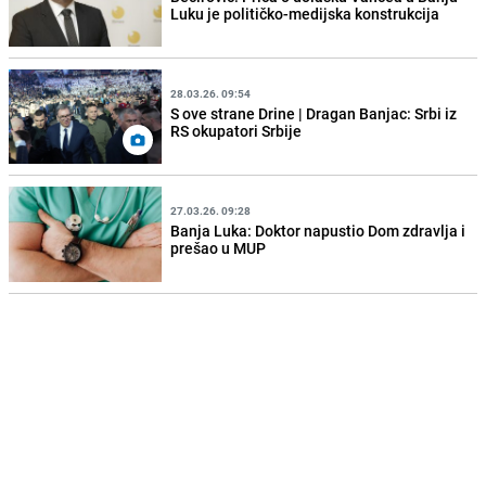
Luku je političko-medijska konstrukcija
28.03.26. 09:54
S ove strane Drine | Dragan Banjac: Srbi iz
RS okupatori Srbije
27.03.26. 09:28
Banja Luka: Doktor napustio Dom zdravlja i
prešao u MUP