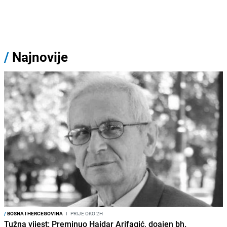
/
Najnovije
/
BOSNA I HERCEGOVINA
I
PRIJE OKO 2H
Tužna vijest: Preminuo Hajdar Arifagić, doajen bh.