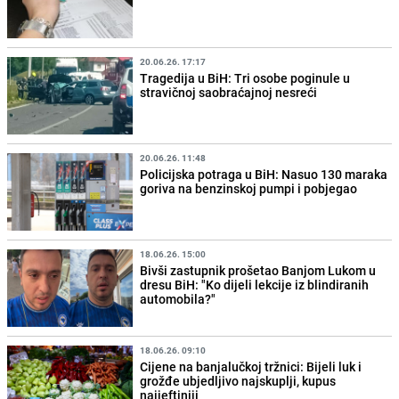
20.06.26. 17:17
Tragedija u BiH: Tri osobe poginule u
stravičnoj saobraćajnoj nesreći
20.06.26. 11:48
Policijska potraga u BiH: Nasuo 130 maraka
goriva na benzinskoj pumpi i pobjegao
18.06.26. 15:00
Bivši zastupnik prošetao Banjom Lukom u
dresu BiH: "Ko dijeli lekcije iz blindiranih
automobila?"
18.06.26. 09:10
Cijene na banjalučkoj tržnici: Bijeli luk i
grožđe ubjedljivo najskuplji, kupus
najjeftiniji