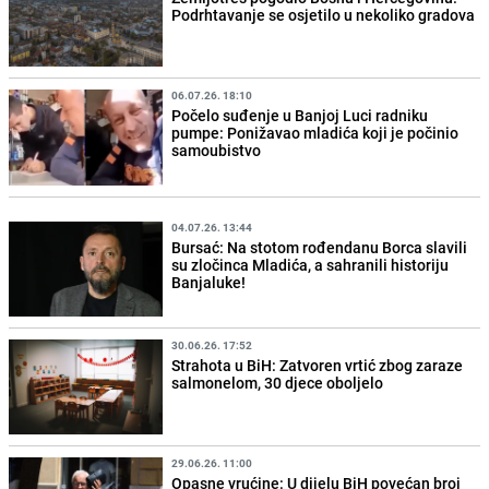
Podrhtavanje se osjetilo u nekoliko gradova
06.07.26. 18:10
Počelo suđenje u Banjoj Luci radniku
pumpe: Ponižavao mladića koji je počinio
samoubistvo
04.07.26. 13:44
Bursać: Na stotom rođendanu Borca slavili
su zločinca Mladića, a sahranili historiju
Banjaluke!
30.06.26. 17:52
Strahota u BiH: Zatvoren vrtić zbog zaraze
salmonelom, 30 djece oboljelo
29.06.26. 11:00
Opasne vrućine: U dijelu BiH povećan broj