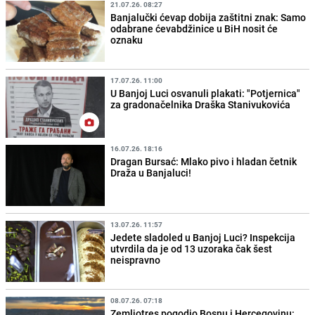
21.07.26. 08:27
Banjalučki ćevap dobija zaštitni znak: Samo
odabrane ćevabdžinice u BiH nosit će
oznaku
17.07.26. 11:00
U Banjoj Luci osvanuli plakati: "Potjernica"
za gradonačelnika Draška Stanivukovića
16.07.26. 18:16
Dragan Bursać: Mlako pivo i hladan četnik
Draža u Banjaluci!
13.07.26. 11:57
Jedete sladoled u Banjoj Luci? Inspekcija
utvrdila da je od 13 uzoraka čak šest
neispravno
08.07.26. 07:18
Zemljotres pogodio Bosnu i Hercegovinu: