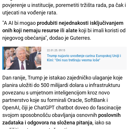
povjerenje u institucije, poremetiti tržišta rada, pa čak i
utjecati na vođenje rata.
"A AI bi mogao
produbiti nejednakosti isključivanjem
onih koji nemaju resurse ili alate
koji bi imali koristi od
njegovog obećanja", dodao je Guterres.
22.01.25. 09:15
Trump najavio uvođenje carina Europskoj Uniji i
Kini: "Oni nas tretiraju veoma loše"
Dan ranije, Trump je istakao zajedničko ulaganje koje
planira uložiti do 500 milijardi dolara u infrastrukturu
povezanu s umjetnom inteligencijom kroz novo
partnerstvo koje su formirali Oracle, SoftBank i
OpenAI, čiji je ChatGPT chatbot doveo do fascinacije
svojom sposobnošću obavljanja osnovnih
poslovnih
zadataka i odgovora na složena pitanja
, iako sa