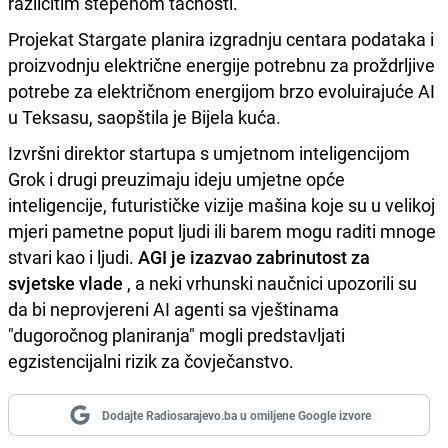
različitim stepenom tačnosti.
Projekat Stargate planira izgradnju centara podataka i
proizvodnju električne energije potrebnu za proždrljive
potrebe za električnom energijom brzo evoluirajuće AI
u Teksasu, saopštila je Bijela kuća.
Izvršni direktor startupa s umjetnom inteligencijom
Grok i drugi preuzimaju ideju umjetne opće
inteligencije, futurističke vizije mašina koje su u velikoj
mjeri pametne poput ljudi ili barem mogu raditi mnoge
stvari kao i ljudi.
AGI je izazvao zabrinutost za
svjetske vlade
, a neki vrhunski naučnici upozorili su
da bi neprovjereni AI agenti sa vještinama
"dugoročnog planiranja" mogli predstavljati
egzistencijalni rizik za čovječanstvo.
Dodajte Radiosarajevo.ba u omiljene Google izvore