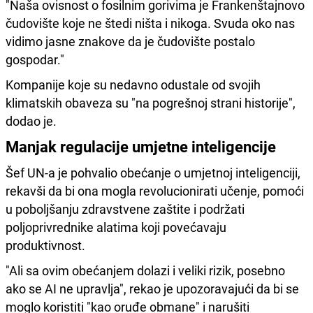
"Naša ovisnost o fosilnim gorivima je Frankenštajnovo
čudovište koje ne štedi ništa i nikoga. Svuda oko nas
vidimo jasne znakove da je čudovište postalo
gospodar."
Kompanije koje su nedavno odustale od svojih
klimatskih obaveza su "na pogrešnoj strani historije",
dodao je.
Manjak regulacije umjetne inteligencije
Šef UN-a je pohvalio obećanje o umjetnoj inteligenciji,
rekavši da bi ona mogla revolucionirati učenje, pomoći
u poboljšanju zdravstvene zaštite i podržati
poljoprivrednike alatima koji povećavaju
produktivnost.
"Ali sa ovim obećanjem dolazi i veliki rizik, posebno
ako se AI ne upravlja", rekao je upozoravajući da bi se
moglo koristiti "kao oruđe obmane" i narušiti