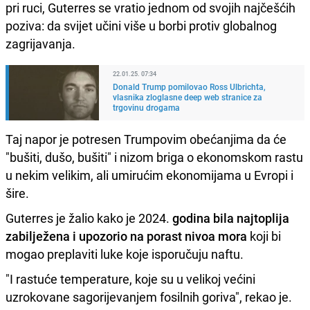
pri ruci, Guterres se vratio jednom od svojih najčešćih
poziva: da svijet učini više u borbi protiv globalnog
zagrijavanja.
22.01.25. 07:34
Donald Trump pomilovao Ross Ulbrichta,
vlasnika zloglasne deep web stranice za
trgovinu drogama
Taj napor je potresen Trumpovim obećanjima da će
"bušiti, dušo, bušiti" i nizom briga o ekonomskom rastu
u nekim velikim, ali umirućim ekonomijama u Evropi i
šire.
Guterres je žalio kako je 2024.
godina bila najtoplija
zabilježena i upozorio na porast nivoa mora
koji bi
mogao preplaviti luke koje isporučuju naftu.
"I rastuće temperature, koje su u velikoj većini
uzrokovane sagorijevanjem fosilnih goriva", rekao je.