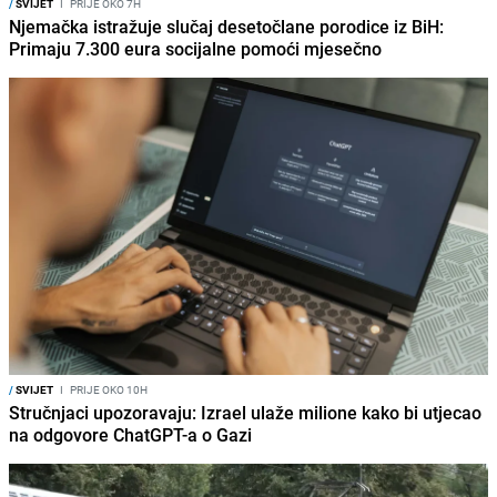
/
SVIJET
I
PRIJE OKO 7H
Njemačka istražuje slučaj desetočlane porodice iz BiH:
Primaju 7.300 eura socijalne pomoći mjesečno
/
SVIJET
I
PRIJE OKO 10H
Stručnjaci upozoravaju: Izrael ulaže milione kako bi utjecao
na odgovore ChatGPT-a o Gazi