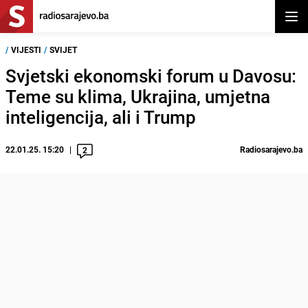
Otvor
/
VIJESTI
/
SVIJET
Svjetski ekonomski forum u Davosu:
Teme su klima, Ukrajina, umjetna
inteligencija, ali i Trump
22.01.25. 15:20
Radiosarajevo.ba
2