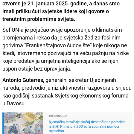
otvoren je 21. januara 2025. godine, a danas smo
imali priliku čuti svjetske lidere koji govore o
trenutnim problemima svijeta.
Šef UN-a je pojačao svoje upozorenje o klimatskim
promjenama i rekao da je svjetska žeđ za fosilnim
gorivima "Frankenštajnovo čudovište" koje nikoga ne
štedi, istovremeno pozivajući na veću pažnju na rizike
koje predstavlja umjetna inteligencija ako se njen
uspon ostaje bez upravljanja.
Antonio Guterres
, generalni sekretar Ujedinjenih
naroda, predvodio je niz aktivnosti i razgovora u srijedu
kao godišnji sastanak Svjetskog ekonomskog foruma
u Davosu.
TRENDING
Njemačka istražuje slučaj desetočlane porodice
iz BiH: Primaju 7.300 eura socijalne pomoći
mjesečno