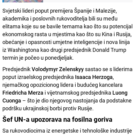
Svjetski lideri poput premijera Španije i Malezije,
akademika i poslovnih rukovoditelja bili su među
elitama koje su se bavile temama kao što su potencijal
ekonomskog rasta u mjestima kao što su Kina i Rusija,
obećanje i opasnosti umjetne inteligencije i nova linija
iz Washingtona kao drugi predsjednik Donald Trump
termin je počeo u ponedjeljak.
Predsjednik
Volodymyr Zelenskyy
sastao se s liderima
poput izraelskog predsjednika
Isaaca Herzoga
,
njemačkog opozicionog lidera i budućeg kancelara
Friedricha Merza
i vijetnamskog predsjednika
Luong
Cuonga
– što je dio njegovog nastojanja da podstakne
podršku ukrajinskoj borbi protiv Rusije.
Šef UN-a upozorava na fosilna goriva
Sa rukovodiocima iz energetske i tehnološke industrije