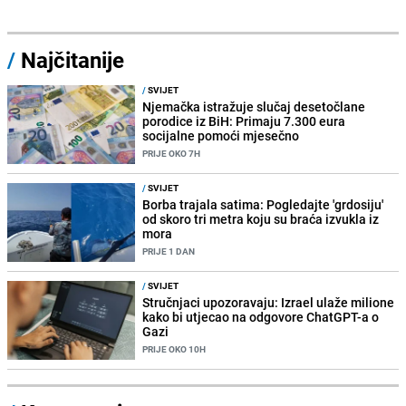
/
Najčitanije
/
SVIJET
Njemačka istražuje slučaj desetočlane
porodice iz BiH: Primaju 7.300 eura
socijalne pomoći mjesečno
PRIJE OKO 7H
/
SVIJET
Borba trajala satima: Pogledajte 'grdosiju'
od skoro tri metra koju su braća izvukla iz
mora
PRIJE 1 DAN
/
SVIJET
Stručnjaci upozoravaju: Izrael ulaže milione
kako bi utjecao na odgovore ChatGPT-a o
Gazi
PRIJE OKO 10H