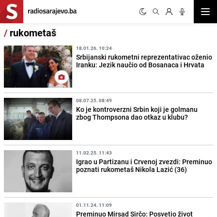
Otvor
/
rukometaš
18.01.26. 10:24
Srbijanski rukometni reprezentativac oženio
Iranku: Jezik naučio od Bosanaca i Hrvata
08.07.25. 08:49
Ko je kontroverzni Srbin koji je golmanu
zbog Thompsona dao otkaz u klubu?
11.02.25. 11:43
Igrao u Partizanu i Crvenoj zvezdi: Preminuo
poznati rukometaš Nikola Lazić (36)
01.11.24. 11:09
Preminuo Mirsad Sirčo: Posvetio život