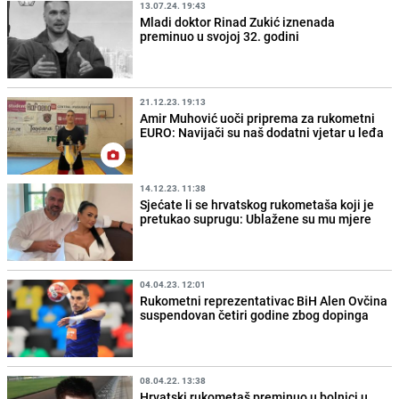
13.07.24. 19:43
Mladi doktor Rinad Zukić iznenada
preminuo u svojoj 32. godini
21.12.23. 19:13
Amir Muhović uoči priprema za rukometni
EURO: Navijači su naš dodatni vjetar u leđa
14.12.23. 11:38
Sjećate li se hrvatskog rukometaša koji je
pretukao suprugu: Ublažene su mu mjere
04.04.23. 12:01
Rukometni reprezentativac BiH Alen Ovčina
suspendovan četiri godine zbog dopinga
08.04.22. 13:38
Hrvatski rukometaš preminuo u bolnici u