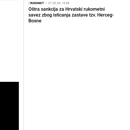
/
RUKOMET
I
27.05.26. 10:38
Oštra sankcija za Hrvatski rukometni
savez zbog isticanja zastave tzv. Herceg-
Bosne