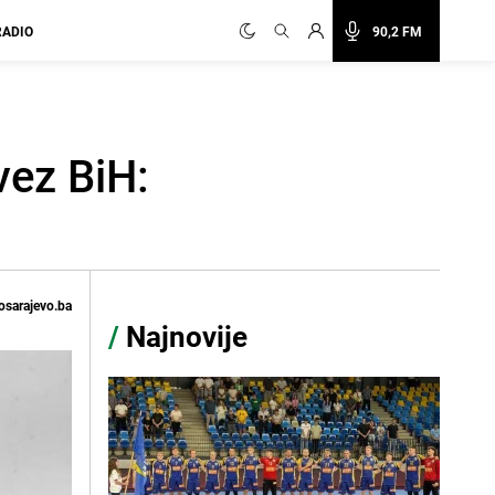
RADIO
90,2 FM
vez BiH:
osarajevo.ba
/
Najnovije