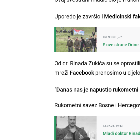
Uporedo je završio i
Medicinski fak
TRENDING
S ove strane Drine
Od dr. Rinada Zukića su se oprostili
mreži
Facebook
prenosimo u cijelo
"
Danas nas je napustio rukometni su
Rukometni savez Bosne i Hercegovi
13.07.24. 19:43
Mladi doktor Rinad