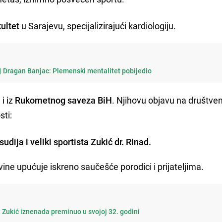
ultet
u Sarajevu, specijalizirajući kardiologiju.
 | Dragan Banjac: Plemenski mentalitet pobijedio
 i iz
Rukometnog saveza BiH
. Njihovu objavu na društve
sti:
dija i veliki sportista Zukić dr. Rinad.
ne upućuje iskreno saučešće porodici i prijateljima.
 Zukić iznenada preminuo u svojoj 32. godini