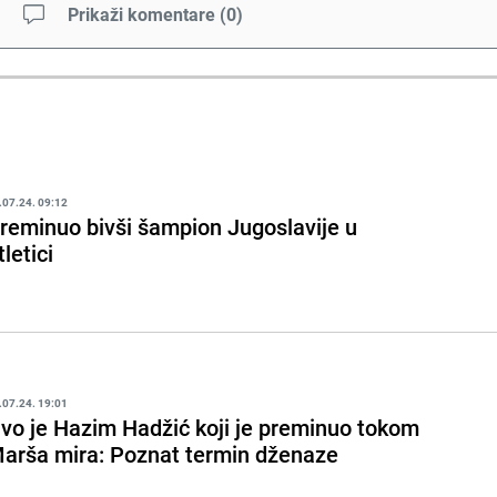
Prikaži komentare
(
0
)
.07.24. 09:12
reminuo bivši šampion Jugoslavije u
tletici
.07.24. 19:01
vo je Hazim Hadžić koji je preminuo tokom
arša mira: Poznat termin dženaze