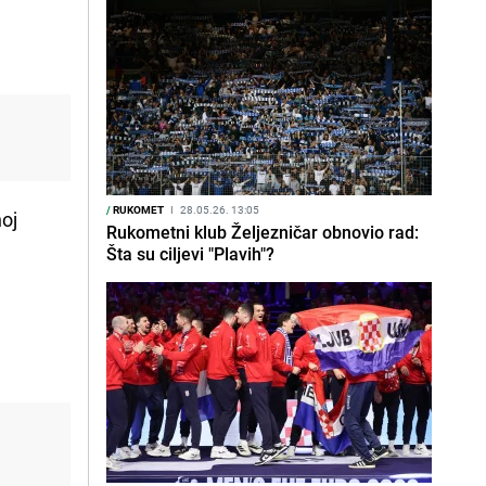
/
RUKOMET
I
28.05.26. 13:05
noj
Rukometni klub Željezničar obnovio rad:
Šta su ciljevi "Plavih"?