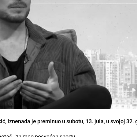
ć, iznenada je preminuo u subotu, 13. jula, u svojoj 32. 
ometaš, iznimno posvećen sportu.