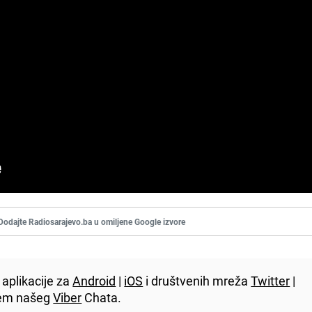
Dodajte Radiosarajevo.ba u omiljene Google izvore
aplikacije za
Android
|
iOS
i društvenih mreža
Twitter
|
utem našeg
Viber
Chata.