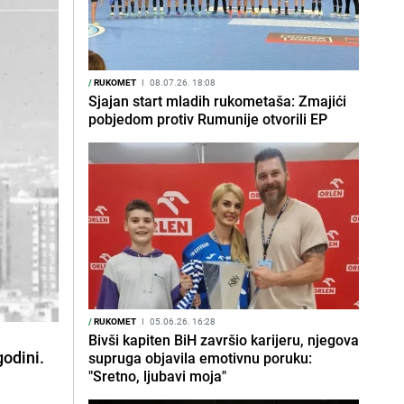
/
RUKOMET
I
08.07.26. 18:08
Sjajan start mladih rukometaša: Zmajići
pobjedom protiv Rumunije otvorili EP
/
RUKOMET
I
05.06.26. 16:28
Bivši kapiten BiH završio karijeru, njegova
godini.
supruga objavila emotivnu poruku:
"Sretno, ljubavi moja"