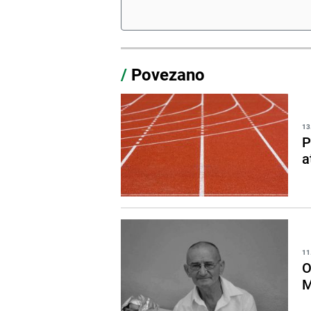
/
Povezano
13
P
a
11
O
M