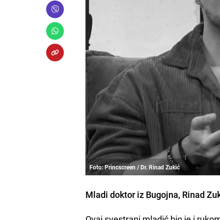
Foto: Princscreen / Dr. Rinad Zukić
Mladi doktor iz Bugojna, Rinad Zuki
Ovaj svestrani mladić bio je i ruk