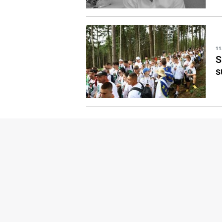
11
S
s