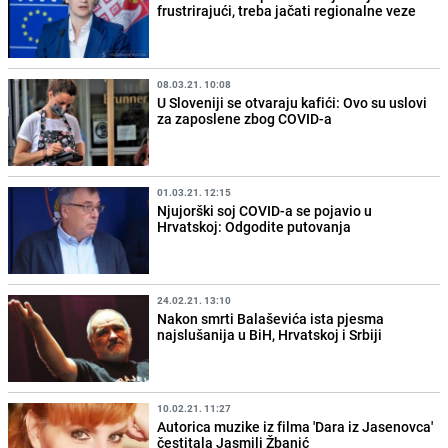
frustrirajući, treba jačati regionalne veze
08.03.21. 10:08
U Sloveniji se otvaraju kafići: Ovo su uslovi
za zaposlene zbog COVID-a
01.03.21. 12:15
Njujorški soj COVID-a se pojavio u
Hrvatskoj: Odgodite putovanja
24.02.21. 13:10
Nakon smrti Balaševića ista pjesma
najslušanija u BiH, Hrvatskoj i Srbiji
10.02.21. 11:27
Autorica muzike iz filma 'Dara iz Jasenovca'
čestitala Jasmili Žbanić