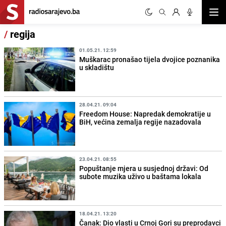
Otvor
/
regija
01.05.21. 12:59
Muškarac pronašao tijela dvojice poznanika
u skladištu
28.04.21. 09:04
Freedom House: Napredak demokratije u
BiH, većina zemalja regije nazadovala
23.04.21. 08:55
Popuštanje mjera u susjednoj državi: Od
subote muzika uživo u baštama lokala
18.04.21. 13:20
Čanak: Dio vlasti u Crnoj Gori su preprodavci