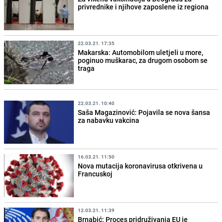
privrednike i njihove zaposlene iz regiona
22.03.21. 17:35
Makarska: Automobilom uletjeli u more,
poginuo muškarac, za drugom osobom se
traga
22.03.21. 10:40
Saša Magazinović: Pojavila se nova šansa
za nabavku vakcina
16.03.21. 11:50
Nova mutacija koronavirusa otkrivena u
Francuskoj
12.03.21. 11:39
Brnabić: Proces pridruživanja EU je