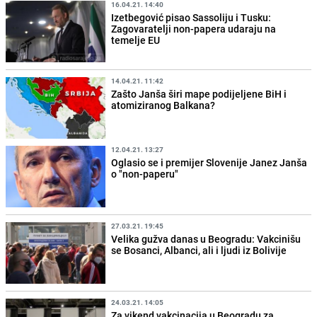
16.04.21. 14:40
Izetbegović pisao Sassoliju i Tusku:
Zagovaratelji non-papera udaraju na
temelje EU
14.04.21. 11:42
Zašto Janša širi mape podijeljene BiH i
atomiziranog Balkana?
12.04.21. 13:27
Oglasio se i premijer Slovenije Janez Janša
o "non-paperu"
27.03.21. 19:45
Velika gužva danas u Beogradu: Vakcinišu
se Bosanci, Albanci, ali i ljudi iz Bolivije
24.03.21. 14:05
Za vikend vakcinacija u Beogradu za