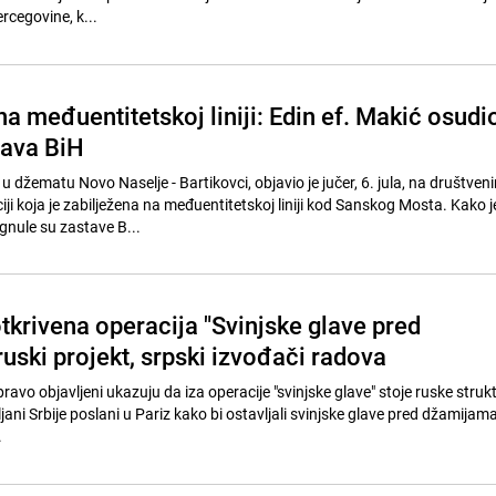
rcegovine, k...
a međuentitetskoj liniji: Edin ef. Makić osudi
tava BiH
u džematu Novo Naselje - Bartikovci, objavio je jučer, 6. jula, na društven
i koja je zabilježena na međuentitetskoj liniji kod Sanskog Mosta. Kako j
nule su zastave B...
tkrivena operacija "Svinjske glave pred
uski projekt, srpski izvođači radova
ravo objavljeni ukazuju da iza operacije "svinjske glave" stoje ruske struk
vljani Srbije poslani u Pariz kako bi ostavljali svinjske glave pred džamijama 
.