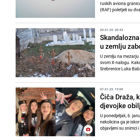
ruskih aviona granica
(RAF) poletjeli su dva
20.01.25. 20:43
Skandalozna 
u zemlju zab
U zemlju na mezarju u
svom X-nalogu. Kako 
Srebrenice Luka Babić
07.01.25. 19:00
Čiča Draža, 
djevojke obil
U ponedjeljak, 6. jan
nekolicina ga je isko
objavljeni su snimci i