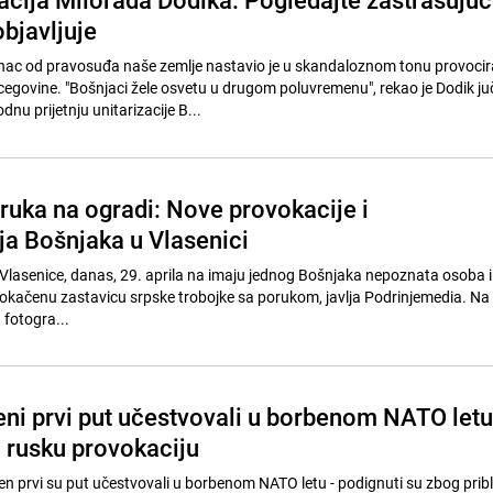
bjavljuje
nac od pravosuđa naše zemlje nastavio je u skandaloznom tonu provocir
egovine. "Bošnjaci žele osvetu u drugom poluvremenu", rekao je Dodik juč
dnu prijetnju unitarizacije B...
ruka na ogradi: Nove provokacije i
a Bošnjaka u Vlasenici
 Vlasenice, danas, 29. aprila na imaju jednog Bošnjaka nepoznata osoba ili 
a okačenu zastavicu srpske trobojke sa porukom, javlja Podrinjemedia. N
 fotogra...
eni prvi put učestvovali u borbenom NATO letu
a rusku provokaciju
en prvi su put učestvovali u borbenom NATO letu - podignuti su zbog prib