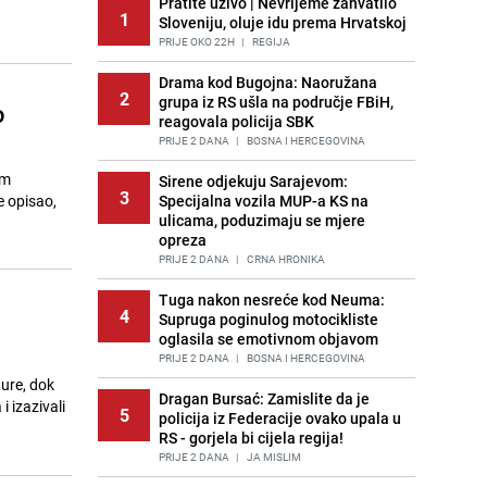
Pratite uživo | Nevrijeme zahvatilo
1
Sloveniju, oluje idu prema Hrvatskoj
PRIJE OKO 22H
|
REGIJA
Drama kod Bugojna: Naoružana
2
grupa iz RS ušla na područje FBiH,
o
reagovala policija SBK
PRIJE 2 DANA
|
BOSNA I HERCEGOVINA
im
Sirene odjekuju Sarajevom:
3
e opisao,
Specijalna vozila MUP-a KS na
ulicama, poduzimaju se mjere
opreza
PRIJE 2 DANA
|
CRNA HRONIKA
Tuga nakon nesreće kod Neuma:
4
Supruga poginulog motocikliste
oglasila se emotivnom objavom
PRIJE 2 DANA
|
BOSNA I HERCEGOVINA
ture, dok
Dragan Bursać: Zamislite da je
i izazivali
5
policija iz Federacije ovako upala u
RS - gorjela bi cijela regija!
PRIJE 2 DANA
|
JA MISLIM