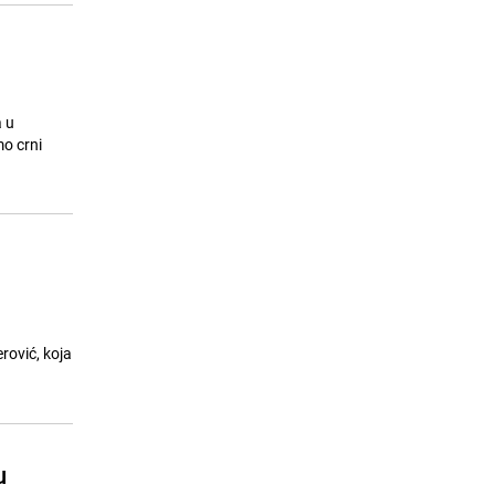
a u
mo crni
rović, koja
u