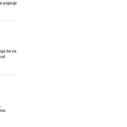
23.07.26. 18:01
|
ŽIVOT I STIL
 avijacije
raga.ba na
kod
,
žama