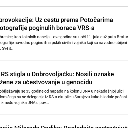
 provokacije: Uz cestu prema Potočarima
fotografije poginulih boraca VRS-a
ebrenice, kao i okolnih naselja, i ove godine su uoči 11. jula duž puta Bratu
tografije navodno poginulih srpskih civila i vojnika koji su navodno ubijeni
 Sve s...
 RS stigla u Dobrovoljačku: Nosili oznake
užene za učestvovanje u genocidu
, obilježavaju se 33 godine od napada na kolonu JNA u nekadašnjoj ulici
m čega su se delegacije iz RS-a okupile u Sarajevu kako bi odale počast
 između vojnika JNA u pov...
cija Milorada Dodika: Pogledajte zastrašuju