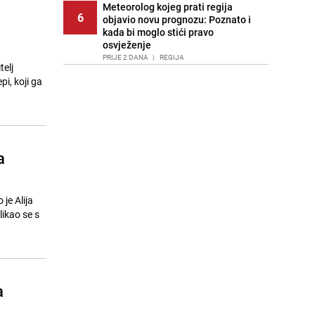
Meteorolog kojeg prati regija
6
objavio novu prognozu: Poznato i
kada bi moglo stići pravo
osvježenje
PRIJE 2 DANA
|
REGIJA
telj
i, koji ga
Lice Sarajeva koje ne smijemo
7
ignorisati: Ispod mosta pronađen
improvizovani dom
PRIJE 2 DANA
|
LOKALNE TEME
Agić kritizira političare u Bugojnu:
a
8
Zbog straha od HDZ-a niko Vučiću
nije rekao istinu o Čipuljiću
PRIJE 1 DAN
|
TEME
je Alija
Pijana sjela za volan: Osiguranje
ikao se s
9
odbilo isplatu štete na vozilu koje je
slupala Anja Ljubojević
PRIJE 1 DAN
|
BOSNA I HERCEGOVINA
Akcija na Dobrinji: Specijalci MUP-a
10
a
KS opkolili zgradu
PRIJE 1 DAN
|
LOKALNE TEME