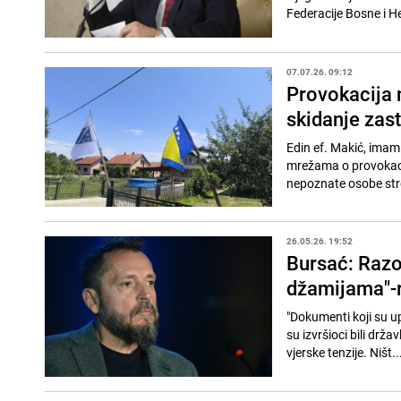
Federacije Bosne i He
07.07.26. 09:12
Provokacija n
skidanje zas
Edin ef. Makić, imam 
mrežama o provokacij
nepoznate osobe strg
26.05.26. 19:52
Bursać: Razo
džamijama"-r
"Dokumenti koji su up
su izvršioci bili drža
vjerske tenzije. Ništ..