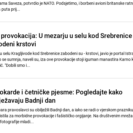
ma Saveza, potvrdio je NATO. Podsjetimo, i borbeni avioni britanske ratne
 puta prij...
provokacija: U mezarju u selu kod Srebrenice
odeni krstovi
 selu Kragljivode kod Srebrenice zabodeni su - krstovi, javio je portal Ist
se sumnja, naveli su, iza ove provokacije stoji iguman manastira Karno 
. "Dobili smo i...
kokarde i četničke pjesme: Pogledajte kako
ježavaju Badnji dan
uara pravoslavci su obilježili Badnji dan, a iako se radi o vjerskom prazniku
ristila za morbidne provokacije i fašističko orgijanje. Na društvenim mre
 fotografije mladi...