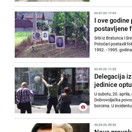
03.07.25. 17:05
I ove godine
postavljene 
Srbi iz Bratunca i Sr
Potočari postavili fo
1992. - 1995. godina.
03.05.25. 11:25
Delegacija iz
jedinice opt
U subotu, 20. aprila
Dobrovoljačka povodo
borcima. U incidentu
30.04.25. 09:20
Nova provoka