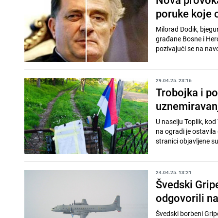
poruke koje o
Milorad Dodik, bjegu
građane Bosne i Herc
pozivajući se na navo
29.04.25. 23:16
Trobojka i po
uznemiravanj
U naselju Toplik, kod
na ogradi je ostavil
stranici objavljene su
24.04.25. 13:21
Švedski Grip
odgovorili n
Švedski borbeni Grip