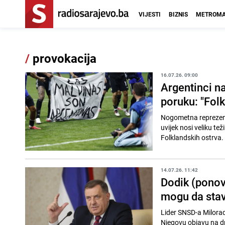
VIJESTI
BIZNIS
METROMA
/
provokacija
16.07.26. 09:00
Argentinci n
poruku: "Fol
Nogometna reprezenta
uvijek nosi veliku te
Folklandskih ostrva.
14.07.26. 11:42
Dodik (ponovo
mogu da stav
Lider SNSD-a Milorad
Njegovu objavu na dru