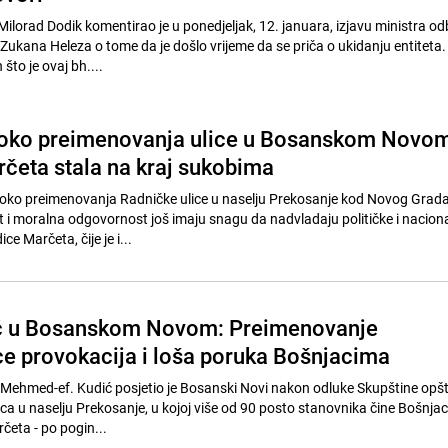
ilorad Dodik komentirao je u ponedjeljak, 12. januara, izjavu ministra o
Zukana Heleza o tome da je došlo vrijeme da se priča o ukidanju entiteta. 
što je ovaj bh....
 oko preimenovanja ulice u Bosanskom Novom
četa stala na kraj sukobima
 oko preimenovanja Radničke ulice u naselju Prekosanje kod Novog Grad
st i moralna odgovornost još imaju snagu da nadvladaju političke i nacion
ce Marčeta, čije je i...
ić u Bosanskom Novom: Preimenovanje
ce provokacija i loša poruka Bošnjacima
z Mehmed-ef. Kudić posjetio je Bosanski Novi nakon odluke Skupštine opšt
a u naselju Prekosanje, u kojoj više od 90 posto stanovnika čine Bošnjaci
četa - po pogin...