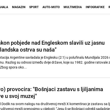
HALA
MAGAZIN
SPORT
AUTO-MOTO
MULTIMEDIA
INFOGRAFIKE
akon pobjede nad Engleskom slavili uz jasnu
klandska ostrva su naša"
cija Argentine savladala je Englesku (2:1) u polufinalu Mundijala 2026 
žinu. Razlog su odnosi između dvije države, koje su 1982. godine ratovale
 Zbog spora oko...
) provocira: "Bošnjaci zastavu s ljiljanima
e u svoj muzej"
 Dodik na svom nalogu na društvenoj mreži X komentirao je zastavu sa lj
štvenoj mreži prenosimo u cijelosti: "Jesu li se Bošnjaci odrekli sadašnj