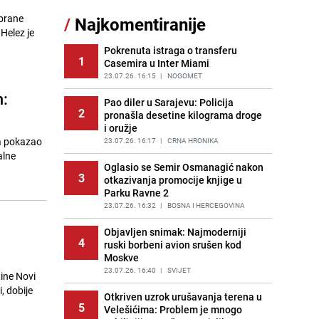
Šta se dešava u sarajevskom
dbrane
/
Najkomentiranije
11
naselju Vraca? Policija zaprimila
Helez je
dojavu, izašli na teren
Pokrenuta istraga o transferu
PRIJE 2 DANA
|
CRNA HRONIKA
1
Casemira u Inter Miami
Znate li šta Dino Merlin pojede prije
23.07.26. 16:15
|
NOGOMET
12
izlaska na scenu? Njegov ritual
:
iznenadio mnoge
Pao diler u Sarajevu: Policija
2
pronašla desetine kilograma droge
PRIJE 1 DAN
|
SHOWBIZ
i oružje
a pokazao
Nastavak provokacija: MUP RS
23.07.26. 16:17
|
CRNA HRONIKA
13
oduzeo zastavu s ljiljanima i
alne
sankcionisao vozača iz Bosanskog
Oglasio se Semir Osmanagić nakon
3
Novog
otkazivanja promocije knjige u
Parku Ravne 2
PRIJE 1 DAN
|
BOSNA I HERCEGOVINA
23.07.26. 16:32
|
BOSNA I HERCEGOVINA
Pojavili su vam se mravi u kući? Bez
14
brige, ovo su najbolji načini da ih se
Objavljen snimak: Najmoderniji
4
riješite
ruski borbeni avion srušen kod
Moskve
PRIJE 2 DANA
|
ŽIVOT I STIL
23.07.26. 16:40
|
SVIJET
ine Novi
Kako izgleda travnjak stadiona
, dobije
15
Koševo nakon tri koncerta Dine
Otkriven uzrok urušavanja terena u
5
Merlina
Velešićima: Problem je mnogo