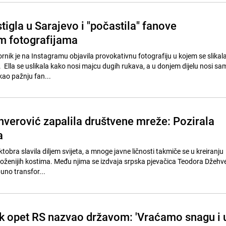
stigla u Sarajevo i "počastila" fanove
m fotografijama
ornik je na Instagramu objavila provokativnu fotografiju u kojem se slikal
 Ella se uslikala kako nosi majcu dugih rukava, a u donjem dijelu nosi sa
ukao pažnju fan...
verović zapalila društvene mreže: Pozirala
a
ktobra slavila diljem svijeta, a mnoge javne ličnosti takmiče se u kreiranju
jsloženijih kostima. Među njima se izdvaja srpska pjevačica Teodora Džehve
puno transfor...
k opet RS nazvao državom: 'Vraćamo snagu i 