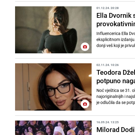
01.12.24. 20:28
Ella Dvornik 
provokativni
Influencerica Ella Dv
eksplicitnom izdanju.
donji veš koji je priv
02.11.24. 10:26
Teodora Džeh
potpuno nag
Noć vještica se 31. o
najoriginalnijih i na
je odlučila da se pot
16.09.24. 13:25
Milorad Dodi