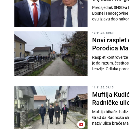
Predsjednik SNSD-a M
Bosne i Hercegovine 
ovu izjavu dao nakon 
12.11.25. 18:50
Novi rasplet
Porodica Mar
Rasplet kontroverze
je da razum, čestito
tenzije. Odluka porodi
11.11.25. 09:15
Muftija Kud
Radničke uli
Muftija bihaćki hafi
Grad da Radnička ulic
naziv Ulica braće Mar