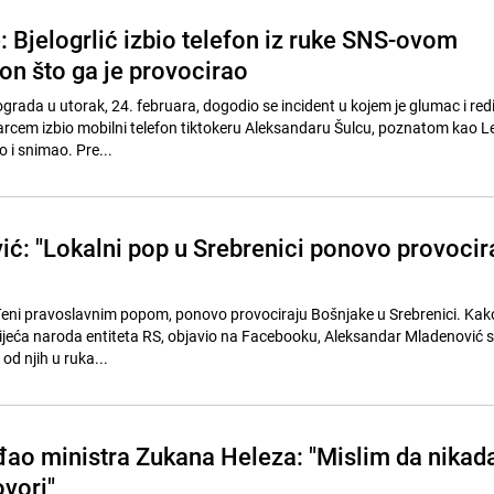
: Bjelogrlić izbio telefon iz ruke SNS-ovom
on što ga je provocirao
grada u utorak, 24. februara, dogodio se incident u kojem je glumac i redi
arcem izbio mobilni telefon tiktokeru Aleksandaru Šulcu, poznatom kao Lep
 i snimao. Pre...
vić: "Lokalni pop u Srebrenici ponovo provocir
đeni pravoslavnim popom, ponovo provociraju Bošnjake u Srebrenici. Kako 
ijeća naroda entiteta RS, objavio na Facebooku, Aleksandar Mladenović sl
od njih u ruka...
eđao ministra Zukana Heleza: "Mislim da nikad
ovori"