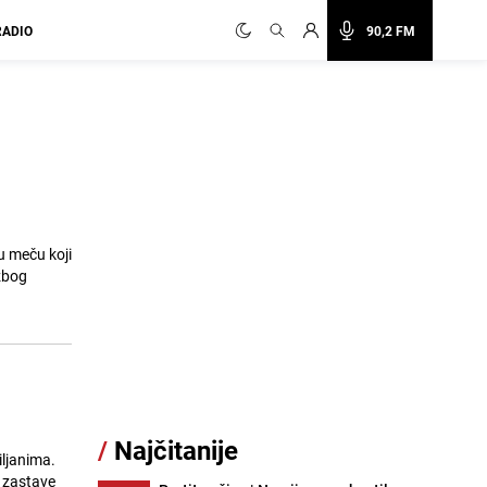
RADIO
90,2 FM
u meču koji
 zbog
/
Najčitanije
iljanima.
e zastave