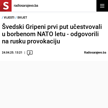
Otvor
/
VIJESTI
/
SVIJET
Švedski Gripeni prvi put učestvovali
u borbenom NATO letu - odgovorili
na rusku provokaciju
24.04.25. 13:21
Radiosarajevo.ba
2