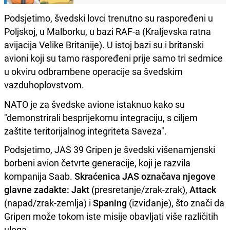
Podsjetimo, švedski lovci trenutno su raspoređeni u
Poljskoj, u Malborku, u bazi RAF-a (Kraljevska ratna
avijacija Velike Britanije). U istoj bazi su i britanski
avioni koji su tamo raspoređeni prije samo tri sedmice
u okviru odbrambene operacije sa švedskim
vazduhoplovstvom.
NATO je za švedske avione istaknuo kako su
"demonstrirali besprijekornu integraciju, s ciljem
zaštite teritorijalnog integriteta Saveza".
Podsjetimo, JAS 39 Gripen je švedski višenamjenski
borbeni avion četvrte generacije, koji je razvila
kompanija Saab.
Skraćenica JAS označava njegove
glavne zadakte: Jakt
(presretanje/zrak-zrak),
Attack
(napad/zrak-zemlja) i
Spaning
(izviđanje), što znači da
Gripen može tokom iste misije obavljati više različitih
uloga.