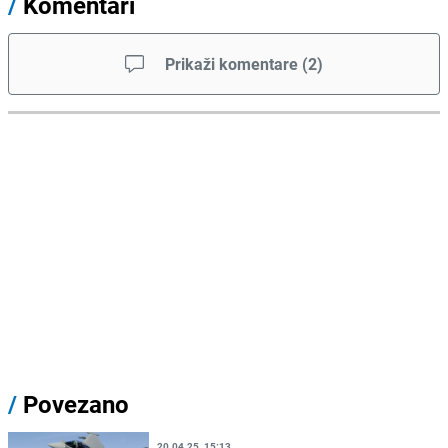
/
Komentari
Prikaži komentare
(
2
)
/
Povezano
20.04.25. 15:13