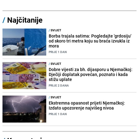
/
Najčitanije
/
SVIJET
Borba trajala satima: Pogledajte 'grdosiju'
od skoro tri metra koju su braća izvukla iz
mora
PRIJE 1 DAN
/
SVIJET
Dobre vijesti za bh. dijasporu u Njemačkoj:
Dječiji doplatak povećan, poznato i kada
stižu uplate
PRIJE 2 DANA
/
SVIJET
Ekstremna opasnost prijeti Njemačkoj:
Izdato upozorenje najvišeg nivoa
PRIJE 1 DAN