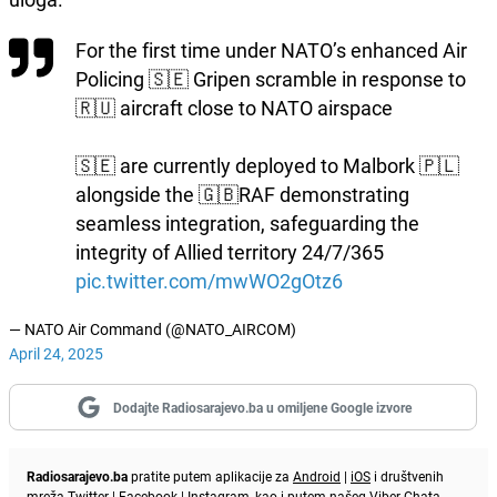
For the first time under NATO’s enhanced Air
Policing 🇸🇪 Gripen scramble in response to
🇷🇺 aircraft close to NATO airspace
🇸🇪 are currently deployed to Malbork 🇵🇱
alongside the 🇬🇧RAF demonstrating
seamless integration, safeguarding the
integrity of Allied territory 24/7/365
pic.twitter.com/mwWO2gOtz6
— NATO Air Command (@NATO_AIRCOM)
April 24, 2025
Dodajte Radiosarajevo.ba u omiljene Google izvore
Radiosarajevo.ba
pratite putem aplikacije za
Android
|
iOS
i društvenih
mreža
Twitter
|
Facebook
|
Instagram
, kao i putem našeg
Viber
Chata.