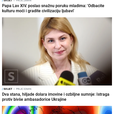
/
SVIJET
I
PRIJE 24MIN
Papa Lav XIV. poslao snažnu poruku mladima: 'Odbacite
kulturu moći i gradite civilizaciju ljubavi'
/
SVIJET
I
PRIJE 33MIN
Dva stana, hiljade dolara imovine i ozbiljne sumnje: Istraga
protiv bivše ambasadorice Ukrajine