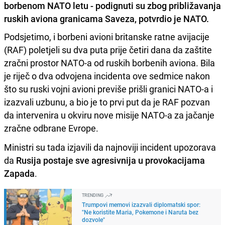
borbenom NATO letu - podignuti su zbog približavanja
ruskih aviona granicama Saveza, potvrdio je NATO.
Podsjetimo, i borbeni avioni britanske ratne avijacije
(RAF) poletjeli su dva puta prije četiri dana da zaštite
zračni prostor NATO-a od ruskih borbenih aviona. Bila
je riječ o dva odvojena incidenta ove sedmice nakon
što su ruski vojni avioni previše prišli granici NATO-a i
izazvali uzbunu, a bio je to prvi put da je RAF pozvan
da intervenira u okviru nove misije NATO-a za jačanje
zračne odbrane Evrope.
Ministri su tada izjavili da najnoviji incident upozorava
da
Rusija postaje sve agresivnija u provokacijama
Zapada
.
TRENDING
Trumpovi memovi izazvali diplomatski spor:
"Ne koristite Maria, Pokemone i Naruta bez
dozvole"