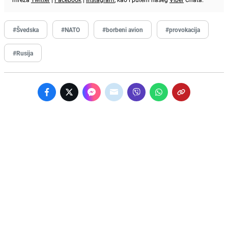
#Švedska
#NATO
#borbeni avion
#provokacija
#Rusija