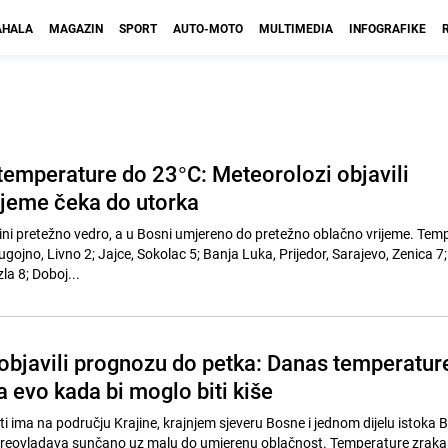
HALA
MAGAZIN
SPORT
AUTO-MOTO
MULTIMEDIA
INFOGRAFIKE
temperature do 23°C: Meteorolozi objavili
ijeme čeka do utorka
ini pretežno vedro, a u Bosni umjereno do pretežno oblačno vrijeme. Tem
Bugojno, Livno 2; Jajce, Sokolac 5; Banja Luka, Prijedor, Sarajevo, Zenica 7
la 8; Doboj...
objavili prognozu do petka: Danas temperatur
a evo kada bi moglo biti kiše
i ima na području Krajine, krajnjem sjeveru Bosne i jednom dijelu istoka 
 preovladava sunčano uz malu do umjerenu oblačnost. Temperature zraka