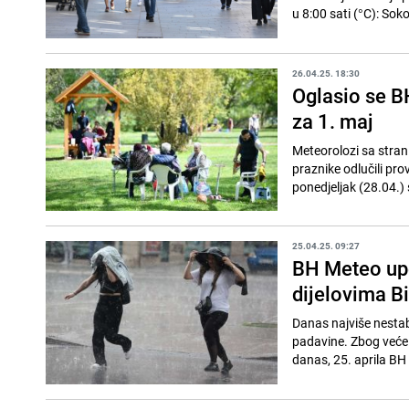
u 8:00 sati (°C): Soko
26.04.25. 18:30
Oglasio se B
za 1. maj
Meteorolozi sa strani
praznike odlučili pr
ponedjeljak (28.04.)
25.04.25. 09:27
BH Meteo upo
dijelovima B
Danas najviše nestab
padavine. Zbog veće 
danas, 25. aprila BH