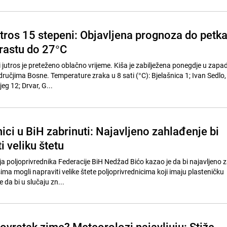
tros 15 stepeni: Objavljena prognoza do petka
rastu do 27°C
 jutros je preteženo oblačno vrijeme. Kiša je zabilježena ponegdje u zapa
učjima Bosne. Temperature zraka u 8 sati (°C): Bjelašnica 1; Ivan Sedlo,
jeg 12; Drvar, G...
ici u BiH zabrinuti: Najavljeno zahlađenje bi
i veliku štetu
a poljoprivrednika Federacije BiH Nedžad Bićo kazao je da bi najavljeno z
ma mogli napraviti velike štete poljoprivrednicima koji imaju plasteničku
 da bi u slučaju zn...
ovratak zime? Meteorolozi najavljuju: Stiže