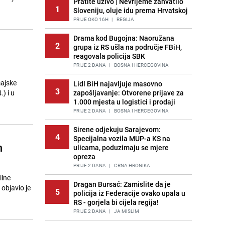
Pratite uživo | Nevrijeme zahvatilo
1
Sloveniju, oluje idu prema Hrvatskoj
PRIJE OKO 16H
|
REGIJA
Drama kod Bugojna: Naoružana
2
grupa iz RS ušla na područje FBiH,
reagovala policija SBK
PRIJE 2 DANA
|
BOSNA I HERCEGOVINA
majske
Lidl BiH najavljuje masovno
3
) i u
zapošljavanje: Otvorene prijave za
1.000 mjesta u logistici i prodaji
PRIJE 2 DANA
|
BOSNA I HERCEGOVINA
Sirene odjekuju Sarajevom:
4
Specijalna vozila MUP-a KS na
m
ulicama, poduzimaju se mjere
opreza
PRIJE 2 DANA
|
CRNA HRONIKA
ilne
Dragan Bursać: Zamislite da je
objavio je
5
policija iz Federacije ovako upala u
RS - gorjela bi cijela regija!
PRIJE 2 DANA
|
JA MISLIM