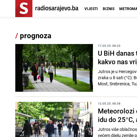
VIJESTI
BIZNIS
METROMA
/
prognoza
17.05.25. 08:32
U BiH danas 
kakvo nas vr
Jutros je u Hercegov
zraka u 8 sati (°C): 
Most, Srebrenica, Tuz
12.05.25. 08:38
Meteorolozi 
idu do 25°C, 
Jutros više oblačnost
većem dijelu zemlje