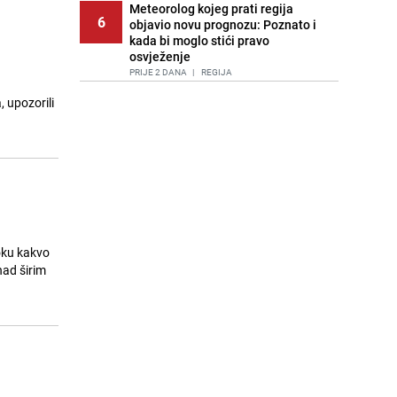
Meteorolog kojeg prati regija
6
objavio novu prognozu: Poznato i
kada bi moglo stići pravo
osvježenje
PRIJE 2 DANA
|
REGIJA
 upozorili
Tuga nakon nesreće kod Neuma:
7
Supruga poginulog motocikliste
oglasila se emotivnom objavom
PRIJE 1 DAN
|
BOSNA I HERCEGOVINA
Lice Sarajeva koje ne smijemo
8
ignorisati: Ispod mosta pronađen
improvizovani dom
PRIJE 2 DANA
|
LOKALNE TEME
oku kakvo
Agić kritizira političare u Bugojnu:
 nad širim
9
Zbog straha od HDZ-a niko Vučiću
nije rekao istinu o Čipuljiću
PRIJE OKO 22H
|
TEME
Pijana sjela za volan: Osiguranje
10
odbilo isplatu štete na vozilu koje je
slupala Anja Ljubojević
PRIJE 1 DAN
|
BOSNA I HERCEGOVINA