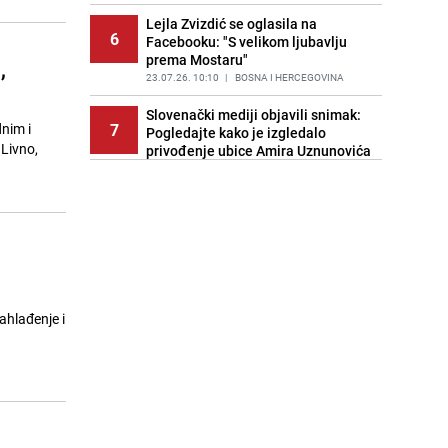
PRIJE 1 DAN
|
FOTO
Lejla Zvizdić se oglasila na
6
Facebooku: "S velikom ljubavlju
prema Mostaru"
,
23.07.26. 10:10
|
BOSNA I HERCEGOVINA
Slovenački mediji objavili snimak:
7
dnim i
Pogledajte kako je izgledalo
 Livno,
privođenje ubice Amira Uznunovića
23.07.26. 10:22
|
REGIJA
Savez kolumnista | Biblioteci –
8
knjige. Narodna biblioteka –
narodu!
23.07.26. 10:22
|
TEME
Europski velikani čekaju odluku:
9
Pogledajte kako izgleda trening
ahlađenje i
Kerima Alajbegovića na Bjelašnici
23.07.26. 10:39
|
NOGOMET
Naša tema | Tajna sretnih brakova?
10
Ovo je sedam mjesta u BiH bez
ijednog razvoda u 2025. godini
23.07.26. 10:40
|
TEME