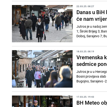
22.03.25. 08:27
Danas u BiH 
će nam vrijem
Jutros je u našoj ze
1; Široki Brijeg 3; Ba
Doboj, Sarajevo 7; B
18.03.25. 08:19
Vremenska kl
sedmice pono
Jutros je u u Herceg
Bosni provijava slab 
Bugojno, Sarajevo -2; 
17.03.25. 19:43
BH Meteo ob