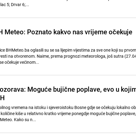
lac 5; Drvar 6;...
H Meteo: Poznato kakvo nas vrijeme očekuje
ce BHMeteo.ba oglasili su se sa lijepim vijestima za sve one koji su prvo
ovesti na otvorenom. Naime, prema prognozi meteorologa, još sutra (27.04.
 se očekuje većinom...
zorava: Moguće bujične poplave, evo u koji
iH
ilnog vremena na istoku i sjeveroistoku Bosne gdje se očekuju lokalno ob
količine kiše u relativno kratko vrijeme ponegdje moguće bujične poplave, 
 Meteo. Kako su n...