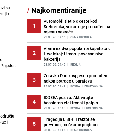
ozi sa
/
Najkomentiranije
Akcija na Dobrinji: Specijalci MUP-a
ernjim
11
KS opkolili zgradu
Automobil sletio s ceste kod
PRIJE 1 DAN
|
LOKALNE TEME
1
Srebrenika, vozač nije pronađen na
mjestu nesreće
Šta se dešava u sarajevskom
12
naselju Vraca? Policija zaprimila
23.07.26. 09:34
|
CRNA HRONIKA
dojavu, izašli na teren
Alarm na dva popularna kupališta u
PRIJE 2 DANA
|
CRNA HRONIKA
2
Hrvatskoj: U moru povećan nivo
bakterija
o.
Znate li šta Dino Merlin pojede prije
13
izlaska na scenu? Njegov ritual
23.07.26. 09:49
|
REGIJA
Prijedor,
iznenadio mnoge
Zdravko Đurić uspješno pronađen
PRIJE OKO 23H
|
SHOWBIZ
3
nakon potrage u Sarajevu
Nastavak provokacija: MUP RS
23.07.26. 09:49
|
BOSNA I HERCEGOVINA
14
oduzeo zastavu s ljiljanima i
,
sankcionisao vozača iz Bosanskog
IDDEEA poziva: Aktivirajte
4
Novog
besplatan elektronski potpis
PRIJE OKO 22H
23.07.26. 10:00
|
|
BOSNA I HERCEGOVINA
BOSNA I HERCEGOVINA
području
Kako izgleda travnjak stadiona
Tragedija u BiH: Traktor se
lac i
15
5
Koševo nakon tri koncerta Dine
prevrnuo, muškarac poginuo
Merlina
23.07.26. 10:06
|
CRNA HRONIKA