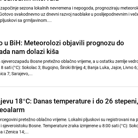
započinje sezona lokalnih nevremena i nepogoda, prognoziraju meteorol
"Gotovo svakodnevno uz dnevni razvoj naoblake u poslijepodnevnim i več
 pljuskovi sa grmljavinom....
o u BiH: Meteorolozi objavili prognozu do
kada nam dolazi kiša
m sjeverozapadu Bosne pretežno oblačno vrijeme, a u ostatku zemlje vedr
 sati (°C): Sokolac 3; Bugojno, Široki Brijeg 4; Banja Luka, Jajce, Livno 6; 
ca 7; Sarajevo,...
ajevu 18°C: Danas temperature i do 26 stepeni
teoalarm
ercegovini pretežno oblačno vrijeme. Lokalni pljuskovi su registrovani na 
i sjeveroistoku Bosne. Temperature zraka izmjerene u 8:00 sati (°C): Soko
 i Zenica 14;...