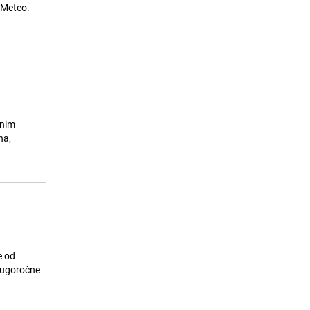
23.07.26. 11:06
|
SVIJET
H Meteo.
rnim
na,
e od
dugoročne