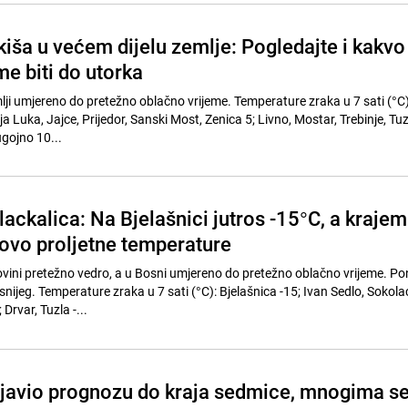
kiša u većem dijelu zemlje: Pogledajte i kakvo
e biti do utorka
mlji umjereno do pretežno oblačno vrijeme. Temperature zraka u 7 sati (°C
nja Luka, Jajce, Prijedor, Sanski Most, Zenica 5; Livno, Mostar, Trebinje, Tuz
ugojno 10...
ackalica: Na Bjelašnici jutros -15°C, a krajem
vo proljetne temperature
ovini pretežno vedro, a u Bosni umjereno do pretežno oblačno vrijeme. Po
snijeg. Temperature zraka u 7 sati (°C): Bjelašnica -15; Ivan Sedlo, Sokolac
Drvar, Tuzla -...
javio prognozu do kraja sedmice, mnogima s