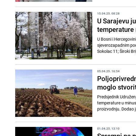
15.04.25. 08:28
U Sarajevu ju
temperature 
U Bosni i Hercegovini
sjeverozapadnim podr
Sokolac 11; Široki Bri
05.04.25. 16:54
Poljoprivredn
moglo stvorit
Predsjednik Udruženj
temperature u minusi
proizvodnju. Dodao je
01.04.25. 13:10
Spremni na p