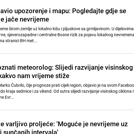
vio upozorenje i mapu: Pogledajte gdje se
e jače nevrijeme
jeme širom zemlje uz lokalno kišu i pljuskove sa grmljavinom. U dijelovima
erne, sjeverozapadne i centralne Bosne rizik za pojavu lokalnog nevremena,
 na stranici BH met...
znati meteorolog: Slijedi razvijanje visinskog
 kakvo nam vrijeme stiže
rko Čubrilo, čije prognoze prati cijeli region, objavio je na svom Facebo
ji do kraja sedmice i za vikend. Od sutra slijedi razvijanje visinskog ciklona
e Evr...
e varljivo proljeće: 'Moguće je nevrijeme uz
e i sunčanih intervala'