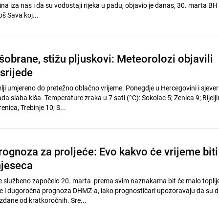
na iza nas i da su vodostaji rijeka u padu, objavio je danas, 30. marta B
š Sava koj...
šobrane, stižu pljuskovi: Meteorolozi objavili
srijede
mlji umjereno do pretežno oblačno vrijeme. Ponegdje u Hercegovini i sjeve
 slaba kiša. Temperature zraka u 7 sati (°C): Sokolac 5; Zenica 9; Bijelji
enica, Trebinje 10; S...
ognoza za proljeće: Evo kakvo će vrijeme biti
mjeseca
 je službeno započelo 20. marta prema svim naznakama bit će malo toplij
je i dugoročna prognoza DHMZ-a, iako prognostičari upozoravaju da su 
dane od kratkoročnih. Sre...