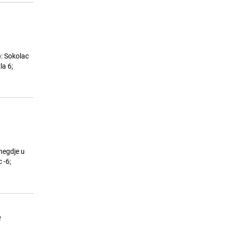
): Sokolac
la 6;
negdje u
 -6;
e