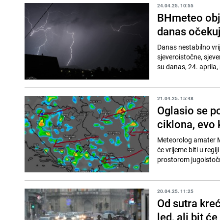
24.04.25. 10:55
BHmeteo obja
danas očekuj
Danas nestabilno vri
sjeveroistočne, sjev
su danas, 24. aprila,
21.04.25. 15:48
Oglasio se po
ciklona, evo
Meteorolog amater Ma
će vrijeme biti u regi
prostorom jugoistočn
20.04.25. 11:25
Od sutra kreć
led, ali bit ć