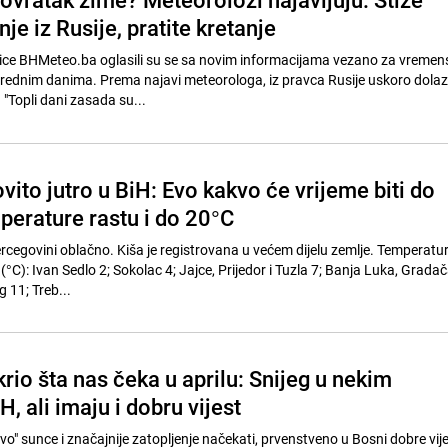
e iz Rusije, pratite kretanje
ice BHMeteo.ba oglasili su se sa novim informacijama vezano za vremens
arednim danima. Prema najavi meteorologa, iz pravca Rusije uskoro dolaz
"Topli dani zasada su...
vito jutro u BiH: Evo kakvo će vrijeme biti do
perature rastu i do 20°C
ercegovini oblačno. Kiša je registrovana u većem dijelu zemlje. Temperatu
 (°C): Ivan Sedlo 2; Sokolac 4; Jajce, Prijedor i Tuzla 7; Banja Luka, Gradač
g 11; Treb...
io šta nas čeka u aprilu: Snijeg u nekim
H, ali imaju i dobru vijest
o" sunce i značajnije zatopljenje načekati, prvenstveno u Bosni dobre vije