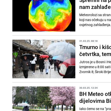
nam zahlađenj
Meteorolozi sa stran
koji nas očekuju u n
osjetnog zahlađenja. 
31.03.25. 08:18
Tmurno i kišo
četvrtka, tem
Jutros je u Bosni i H
izmjerene u 8:00 sati
Zvornik 8; Široki Brije
30.03.25. 12:34
BH Meteo otkr
dijelovima Bi
Iako ćemo se na "prav