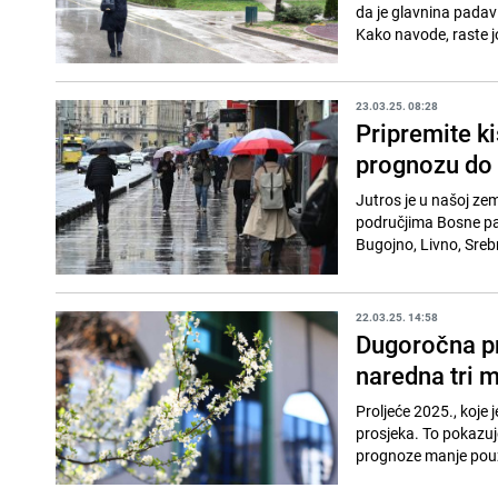
da je glavnina padavi
Kako navode, raste jo
23.03.25. 08:28
Pripremite ki
prognozu do 
Jutros je u našoj ze
područjima Bosne pada
Bugojno, Livno, Srebr
22.03.25. 14:58
Dugoročna pr
naredna tri 
Proljeće 2025., koje
prosjeka. To pokazu
prognoze manje pouz