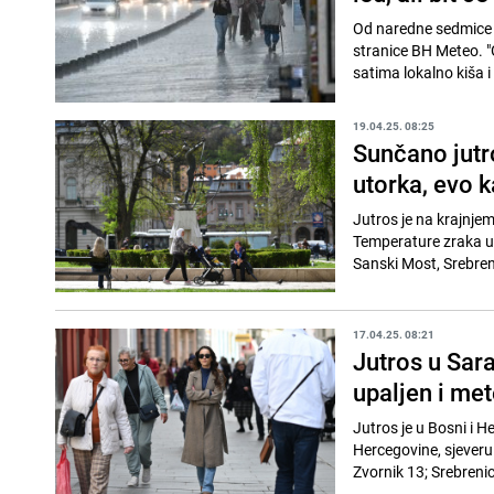
Od naredne sedmice 
stranice BH Meteo. 
satima lokalno kiša i
19.04.25. 08:25
Sunčano jutr
utorka, evo 
Jutros je na krajnje
Temperature zraka u 8
Sanski Most, Srebreni
17.04.25. 08:21
Jutros u Sar
upaljen i me
Jutros je u Bosni i H
Hercegovine, sjeveru 
Zvornik 13; Srebrenica