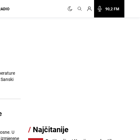
RADIO
90,2 FM
perature
; Sanski
e
/
Najčitanije
Bosne. U
 izmjerene