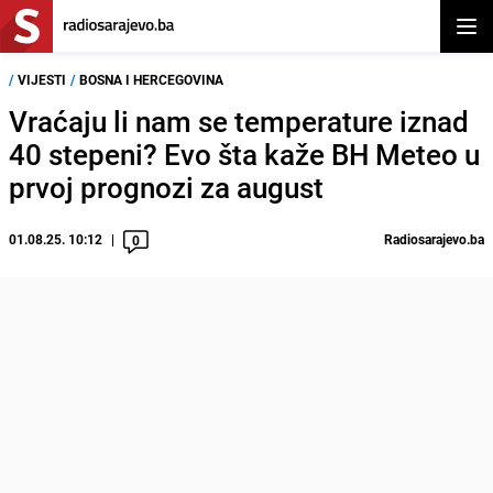
Otvor
/
VIJESTI
/
BOSNA I HERCEGOVINA
Vraćaju li nam se temperature iznad
40 stepeni? Evo šta kaže BH Meteo u
prvoj prognozi za august
01.08.25. 10:12
Radiosarajevo.ba
0