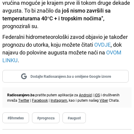
vrućina moguće je krajem prve ili tokom druge dekade
avgusta. To bi značilo da
još nismo završili sa
temperaturama 40°C + i tropskim noćima",
prognozirali su.
Federalni hidrometeorološki zavod objavio je također
prognozu do utorka, koju možete čitati
OVDJE
, dok
najavu do polovine augusta možete naći na
OVOM
LINKU
.
Dodajte Radiosarajevo.ba u omiljene Google izvore
Radiosarajevo.ba
pratite putem aplikacije za
Android
|
iOS
i društvenih
mreža
Twitter
|
Facebook
|
Instagram
, kao i putem našeg
Viber
Chata.
#Bhmeteo
#prognoza
#august