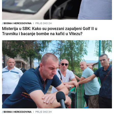
/
BOSNA I HERCEGOVINA
I
PRIJE OKO 2H
Misterija u SBK: Kako su povezani zapaljeni Golf II u
Travniku i bacanje bombe na kafić u Vitezu?
/
BOSNA I HERCEGOVINA
I
PRIJE OKO 3H