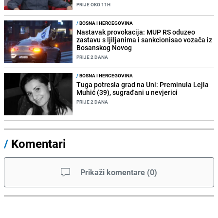
PRIJE OKO 11H
/
BOSNA I HERCEGOVINA
Nastavak provokacija: MUP RS oduzeo
zastavu s ljiljanima i sankcionisao vozača iz
Bosanskog Novog
PRIJE 2 DANA
/
BOSNA I HERCEGOVINA
Tuga potresla grad na Uni: Preminula Lejla
Muhić (39), sugrađani u nevjerici
PRIJE 2 DANA
/
Komentari
Prikaži komentare
(
0
)