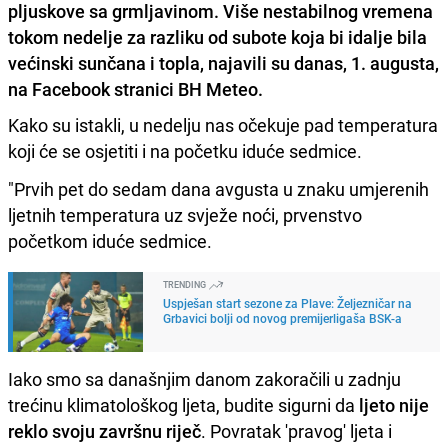
pljuskove sa grmljavinom. Više nestabilnog vremena
tokom nedelje za razliku od subote koja bi idalje bila
većinski sunčana i topla, najavili su danas, 1. augusta,
na Facebook stranici BH Meteo.
Kako su istakli, u nedelju nas očekuje pad temperatura
koji će se osjetiti i na početku iduće sedmice.
"Prvih pet do sedam dana avgusta u znaku umjerenih
ljetnih temperatura uz svježe noći, prvenstvo
početkom iduće sedmice.
TRENDING
Uspješan start sezone za Plave: Željezničar na
Grbavici bolji od novog premijerligaša BSK-a
Iako smo sa današnjim danom zakoračili u zadnju
trećinu klimatološkog ljeta, budite sigurni da
ljeto nije
reklo svoju završnu riječ
. Povratak 'pravog' ljeta i