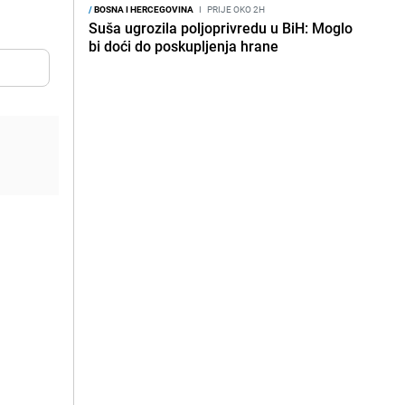
/
BOSNA I HERCEGOVINA
I
PRIJE OKO 2H
Suša ugrozila poljoprivredu u BiH: Moglo
bi doći do poskupljenja hrane