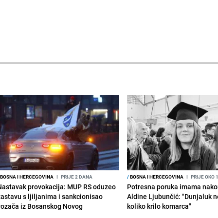
BOSNA I HERCEGOVINA
I
PRIJE 2 DANA
/
BOSNA I HERCEGOVINA
I
PRIJE OKO 
Nastavak provokacija: MUP RS oduzeo
Potresna poruka imama nako
zastavu s ljiljanima i sankcionisao
Aldine Ljubunčić: "Dunjaluk ne
vozača iz Bosanskog Novog
koliko krilo komarca"