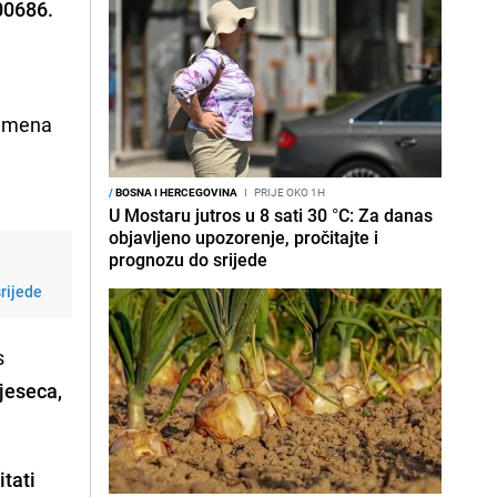
00686.
remena
/
BOSNA I HERCEGOVINA
I
PRIJE OKO 1H
U Mostaru jutros u 8 sati 30 °C: Za danas
objavljeno upozorenje, pročitajte i
prognozu do srijede
srijede
s
jeseca,
tati