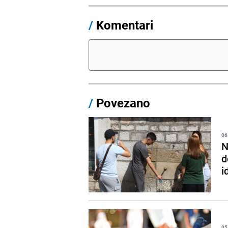
/
Komentari
/
Povezano
06
N
d
i
05