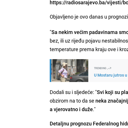
https://radiosarajevo.ba/vijesti/
Objavljeno je ovo danas u prognozi
"
Sa nekim većim padavinama smo 
bez, ili uz rijeđu pojavu nestabil
temperature prema kraju ove i kro
TRENDING
U Mostaru jutros u 
Dodali su i sljedeće: "
Svi koji su pl
obzirom na to da se
neka značajni
a vjerovatno i duže
."
Detaljnu prognozu Federalnog hid