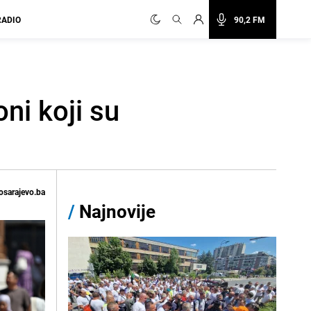
RADIO
90,2 FM
ni koji su
osarajevo.ba
/
Najnovije