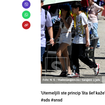
Foto: N. G. / Radiosarajevo.ba / Sarajevo u julu
'Utemeljili ste princip 'šta šef kaž
#sds #snsd