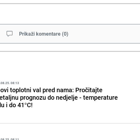
Prikaži komentare
(
0
)
.08.25. 08:13
ovi toplotni val pred nama: Pročitajte
etaljnu prognozu do nedjelje - temperature
du i do 41°C!
.08.25. 08:11