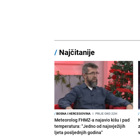
/
Najčitanije
/
BOSNA I HERCEGOVINA
I
PRIJE OKO 22H
/
Meteorolog FHMZ-a najavio kišu i pad
temperatura: "Jedno od najsvježijih
ljeta posljednjih godina"