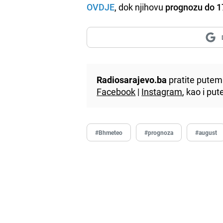
OVDJE
, dok njihovu
prognozu do 1
Radiosarajevo.ba
pratite putem 
Facebook
|
Instagram
, kao i p
#Bhmeteo
#prognoza
#august