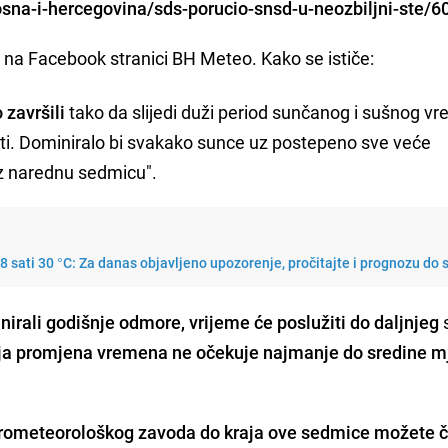
bosna-i-hercegovina/sds-porucio-snsd-u-neozbiljni-ste/6
 na Facebook stranici BH Meteo. Kako se ističe:
završili
tako da slijedi duži period sunčanog i sušnog v
nosti. Dominiralo bi svakako sunce uz postepeno sve veće
z narednu sedmicu".
8 sati 30 °C: Za danas objavljeno upozorenje, pročitajte i prognozu do 
anirali godišnje odmore, vrijeme će poslužiti do daljnjeg
ja promjena vremena ne očekuje najmanje do sredine m
rometeorološkog zavoda do kraja ove sedmice možete či