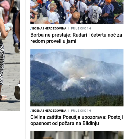
/
BOSNA I HERCEGOVINA
I
PRIJE OKO 1H
Borba ne prestaje: Rudari i četvrtu noć za
redom proveli u jami
/
BOSNA I HERCEGOVINA
I
PRIJE OKO 1H
Civilna zaštita Posušje upozorava: Postoji
opasnost od požara na Blidinju