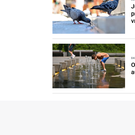
J
p
v
04
O
a