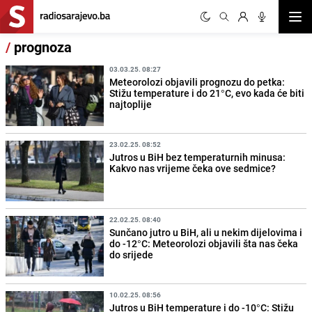
Otvor
/
prognoza
03.03.25. 08:27
Meteorolozi objavili prognozu do petka:
Stižu temperature i do 21°C, evo kada će biti
najtoplije
23.02.25. 08:52
Jutros u BiH bez temperaturnih minusa:
Kakvo nas vrijeme čeka ove sedmice?
22.02.25. 08:40
Sunčano jutro u BiH, ali u nekim dijelovima i
do -12°C: Meteorolozi objavili šta nas čeka
do srijede
10.02.25. 08:56
Jutros u BiH temperature i do -10°C: Stižu