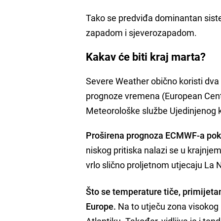
Tako se predviđa dominantan sistem
zapadom i sjeverozapadom.
Kakav će biti kraj marta?
Severe Weather obično koristi dva
prognoze vremena (European Cent
Meteorološke službe Ujedinjenog k
Proširena prognoza ECMWF-a pokazu
niskog pritiska nalazi se u krajnj
vrlo slično proljetnom utjecaju La 
Što se temperature tiče, primijetan
Europe.
Na to utječu zona visokog p
Atlantiku. Također, vidljiva je i 