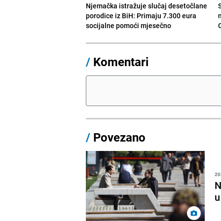
Njemačka istražuje slučaj desetočlane
porodice iz BiH: Primaju 7.300 eura
socijalne pomoći mjesečno
/
Komentari
/
Povezano
20
N
u