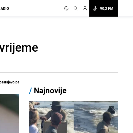
RADIO
90,2 FM
vrijeme
osarajevo.ba
/
Najnovije