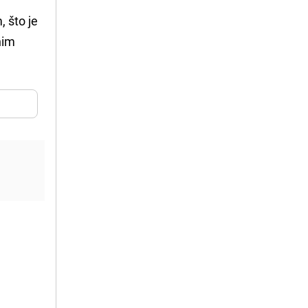
 što je
nim