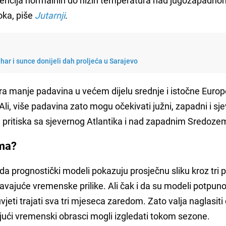
oka, piše
Jutarnji
.
har i sunce donijeli dah proljeća u Sarajevo
ra manje padavina u većem dijelu srednje i istočne Euro
Ali, više padavina zato mogu očekivati južni, zapadni i sje
g pritiska sa sjevernog Atlantika i nad zapadnim Sredoze
ama?
a prognostički modeli pokazuju prosječnu sliku kroz tri p
davajuće vremenske prilike. Ali čak i da su modeli potpuno
vjeti trajati sva tri mjeseca zaredom. Zato valja naglasiti
jući vremenski obrasci mogli izgledati tokom sezone.