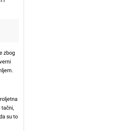
pe zbog
verni
mljem.
roljetna
 tačni,
 da su to