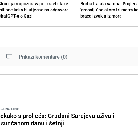
Stručnjaci upozoravaju: Izrael ulaže
Borba trajala satima: Pogled
milione kako bi utjecao na odgovore
'grdosiju' od skoro tri metra k
ChatGPT-a o Gazi
braća izvukla iz mora
Prikaži komentare
(
0
)
.03.25. 14:40
ekako s proljeća: Građani Sarajeva uživali
 sunčanom danu i šetnji