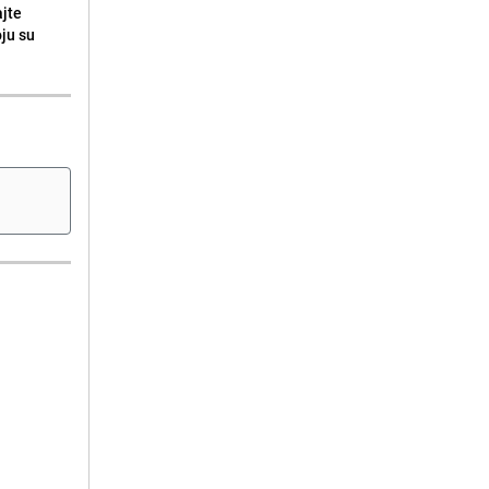
ajte
oju su