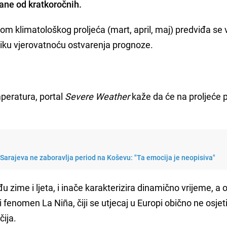
ne od kratkoročnih.
m klimatološkog proljeća (mart, april, maj) predviđa se 
eliku vjerovatnoću ostvarenja prognoze.
peratura, portal
Severe Weather
kaže da će na proljeće 
Sarajeva ne zaboravlja period na Koševu: "Ta emocija je neopisiva"
u zime i ljeta, i inače karakterizira dinamično vrijeme, a 
 fenomen La Niña, čiji se utjecaj u Europi obično ne osjeti
čija.