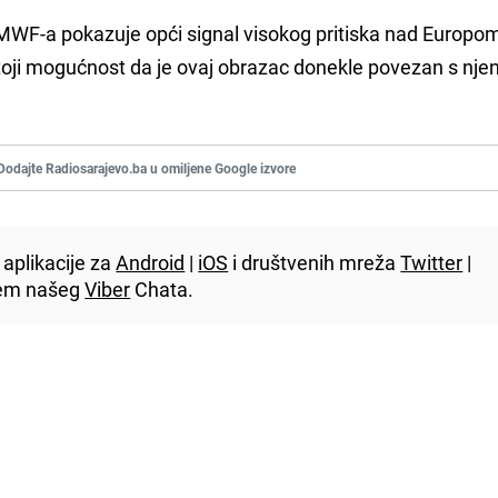
MWF-a pokazuje opći signal visokog pritiska nad Europom,
stoji mogućnost da je ovaj obrazac donekle povezan s nje
Dodajte Radiosarajevo.ba u omiljene Google izvore
aplikacije za
Android
|
iOS
i društvenih mreža
Twitter
|
utem našeg
Viber
Chata.