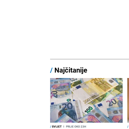
/
Najčitanije
/
SVIJET
I
PRIJE OKO 23H
/