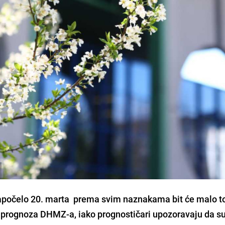
započelo 20. marta prema svim naznakama bit će malo to
a prognoza DHMZ-a, iako prognostičari upozoravaju da s