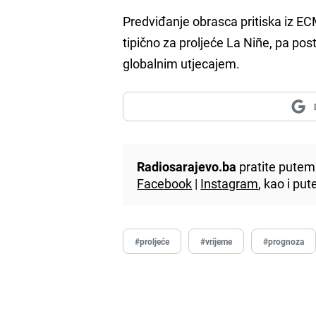
Predviđanje obrasca pritiska iz EC
tipično za proljeće La Niñe, pa po
globalnim utjecajem.
Radiosarajevo.ba
pratite putem 
Facebook
|
Instagram
, kao i p
#proljeće
#vrijeme
#prognoza