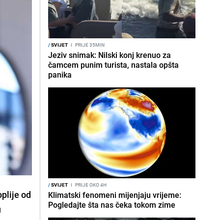
/
SVIJET
I
PRIJE 35MIN
Jeziv snimak: Nilski konj krenuo za
čamcem punim turista, nastala opšta
panika
/
SVIJET
I
PRIJE OKO 4H
plije od
Klimatski fenomeni mijenjaju vrijeme:
Pogledajte šta nas čeka tokom zime
u