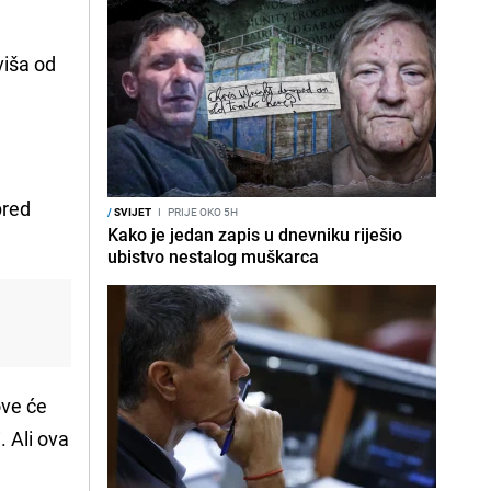
viša od
pred
/
SVIJET
I
PRIJE OKO 5H
Kako je jedan zapis u dnevniku riješio
ubistvo nestalog muškarca
ove će
. Ali ova