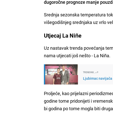
dugoročne prognoze manje pouzda
Srednja sezonska temperatura toko
višegodišnjeg srednjaka uz vrlo v
Utjecaj La Niñe
Uz nastavak trenda povećanja tem
nama utjecati još nešto - La Niña.
TRENDING
Ljubimac navijača 
Proljeće, kao prijelazni periodizmeđ
godine tome pridonijeti i vremenski
bi godina po tome mogla biti druga