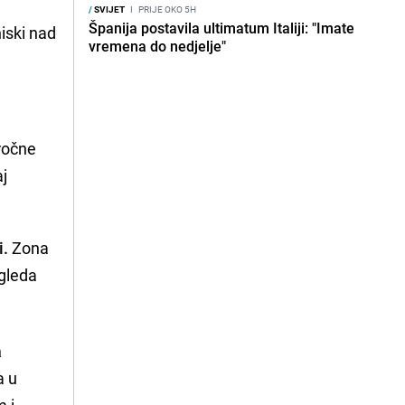
/
SVIJET
I
PRIJE OKO 5H
Španija postavila ultimatum Italiji: "Imate
iski nad
vremena do nedjelje"
ročne
j
i.
Zona
zgleda
a
a u
m i