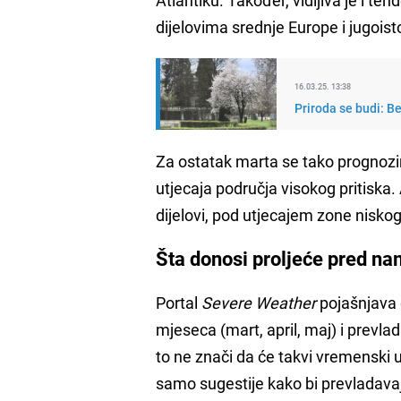
dijelovima srednje Europe i jugoist
16.03.25. 13:38
Priroda se budi: Be
Za ostatak marta se tako prognozi
utjecaja područja visokog pritiska. 
dijelovi, pod utjecajem zone nisko
Šta donosi proljeće pred n
Portal
Severe Weather
pojašnjava d
mjeseca (mart, april, maj) i prevla
to ne znači da će takvi vremenski u
samo sugestije kako bi prevladava