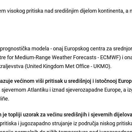
 visokog pritiska nad središnjim dijelom kontinenta, a n
 prognostička modela - onaj Europskog centra za srednjo
re for Medium-Range Weather Forecasts - ECMWF) i ona
raljevstva (United Kingdom Met Office - UKMO).
je većinom viši pritisak u središnjoj i istočnooj Europ
em sjevernom Atlantiku i iznad sjeverozapadne Europe, a i
Niñe.
 je topliji uzorak za većinu središnjih i sjevernih dijelov
ritiska i jugozapadno strujanje iz područja niskog pritisk
tendencija normalnih do nižih temperatura nad jugozapadno