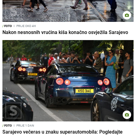
/
FOTO
I
PRIJE OKO 4H
Nakon nesnosnih vrućina kiša konačno osvježila Sarajevo
/
FOTO
I
PRIJE 1 DAN
Sarajevo večeras u znaku superautomobila: Pogledajte