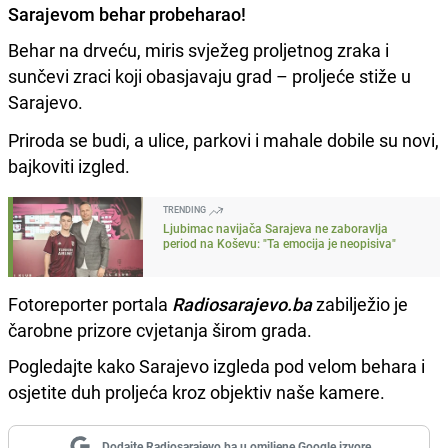
Sarajevom behar probeharao!
Behar na drveću, miris svježeg proljetnog zraka i
sunčevi zraci koji obasjavaju grad – proljeće stiže u
Sarajevo.
Priroda se budi, a ulice, parkovi i mahale dobile su novi,
bajkoviti izgled.
TRENDING
Ljubimac navijača Sarajeva ne zaboravlja
period na Koševu: "Ta emocija je neopisiva"
Fotoreporter portala
Radiosarajevo.ba
zabilježio je
čarobne prizore cvjetanja širom grada.
Pogledajte kako Sarajevo izgleda pod velom behara i
osjetite duh proljeća kroz objektiv naše kamere.
Dodajte Radiosarajevo.ba u omiljene Google izvore