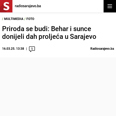
Otvor
/
MULTIMEDIA
/
FOTO
Priroda se budi: Behar i sunce
donijeli dah proljeća u Sarajevo
16.03.25. 13:38
Radiosarajevo.ba
1