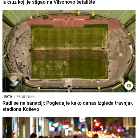
luksuz koji je stigao na Vilsonovo šetalište
/
FOTO
I
PRIJE 1 DAN
Radi se na sanaciji: Pogledajte kako danas izgleda travnjak
stadiona Koševo