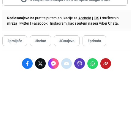
Radiosarajevo.ba
pratite putem aplikacije za
Android
|
iOS
i društvenih
mreža
Twitter
|
Facebook
|
Instagram
, kao i putem našeg
Viber
Chata.
#proljeće
#behar
#Sarajevo
#priroda