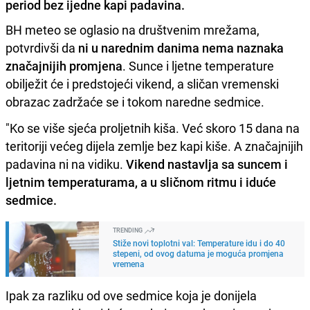
period bez ijedne kapi padavina.
BH meteo se oglasio na društvenim mrežama,
potvrdivši da
ni u narednim danima nema naznaka
značajnijih promjena
. Sunce i ljetne temperature
obilježit će i predstojeći vikend, a sličan vremenski
obrazac zadržaće se i tokom naredne sedmice.
"Ko se više sjeća proljetnih kiša. Već skoro 15 dana na
teritoriji većeg dijela zemlje bez kapi kiše. A značajnijih
padavina ni na vidiku.
Vikend nastavlja sa suncem i
ljetnim temperaturama, a u sličnom ritmu i iduće
sedmice.
TRENDING
Stiže novi toplotni val: Temperature idu i do 40
stepeni, od ovog datuma je moguća promjena
vremena
Ipak za razliku od ove sedmice koja je donijela