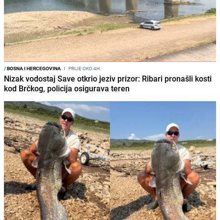
/
BOSNA I HERCEGOVINA
I
PRIJE OKO 4H
Nizak vodostaj Save otkrio jeziv prizor: Ribari pronašli kosti
kod Brčkog, policija osigurava teren