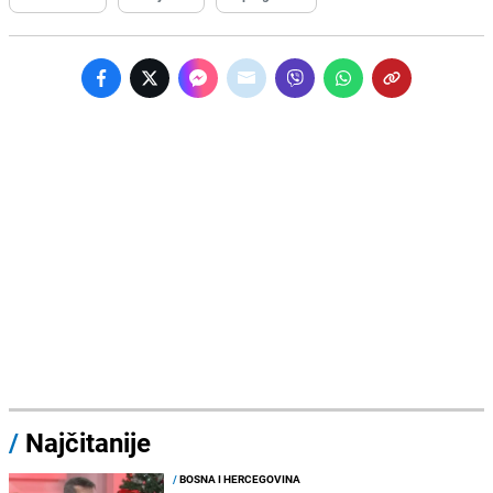
/
Najčitanije
/
BOSNA I HERCEGOVINA