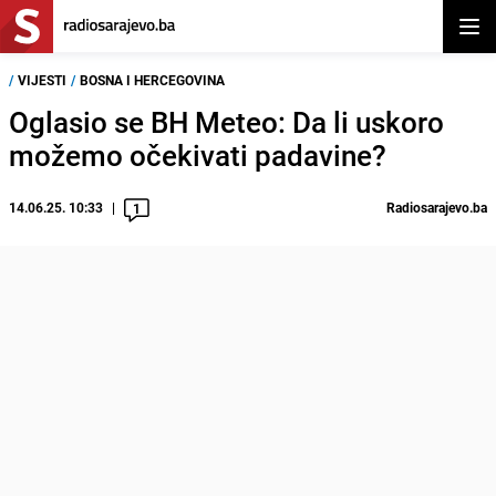
Otvor
/
VIJESTI
/
BOSNA I HERCEGOVINA
Oglasio se BH Meteo: Da li uskoro
možemo očekivati padavine?
14.06.25. 10:33
Radiosarajevo.ba
1