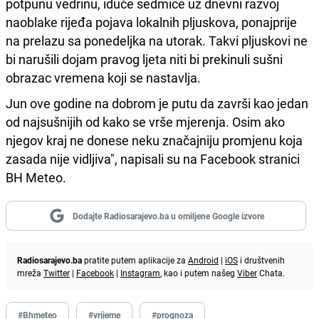
potpunu vedrinu, iduće sedmice uz dnevni razvoj
naoblake rijeđa pojava lokalnih pljuskova, ponajprije
na prelazu sa ponedeljka na utorak. Takvi pljuskovi ne
bi narušili dojam pravog ljeta niti bi prekinuli sušni
obrazac vremena koji se nastavlja.
Jun ove godine na dobrom je putu da završi kao jedan
od najsušnijih od kako se vrše mjerenja. Osim ako
njegov kraj ne donese neku značajniju promjenu koja
zasada nije vidljiva", napisali su na Facebook stranici
BH Meteo.
Dodajte Radiosarajevo.ba u omiljene Google izvore
Radiosarajevo.ba
pratite putem aplikacije za
Android
|
iOS
i društvenih
mreža
Twitter
|
Facebook
|
Instagram
, kao i putem našeg
Viber
Chata.
#Bhmeteo
#vrijeme
#prognoza