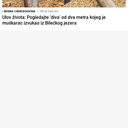
/
BOSNA I HERCEGOVINA
I
PRIJE OKO 4H
Ulov života: Pogledajte 'diva' od dva metra kojeg je
muškarac izvukao iz Bilećkog jezera