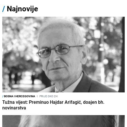
/
Najnovije
/
BOSNA I HERCEGOVINA
I
PRIJE OKO 2H
Tužna vijest: Preminuo Hajdar Arifagić, doajen bh.
novinarstva