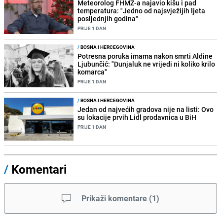
Meteorolog FHMZ-a najavio kišu i pad
temperatura: "Jedno od najsvježijih ljeta
posljednjih godina"
PRIJE 1 DAN
/
BOSNA I HERCEGOVINA
Potresna poruka imama nakon smrti Aldine
Ljubunčić: "Dunjaluk ne vrijedi ni koliko krilo
komarca"
PRIJE 1 DAN
/
BOSNA I HERCEGOVINA
Jedan od najvećih gradova nije na listi: Ovo
su lokacije prvih Lidl prodavnica u BiH
PRIJE 1 DAN
/
Komentari
Prikaži komentare
(
1
)