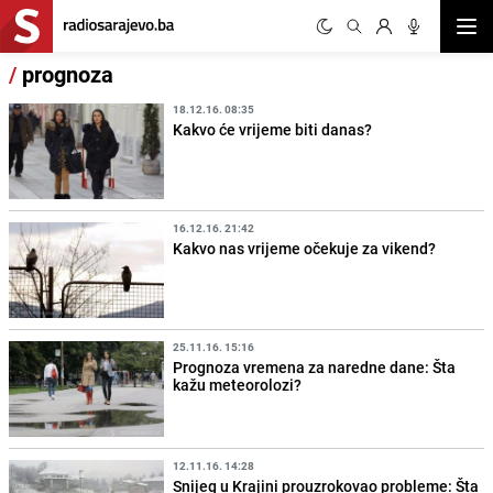
Otvor
/
prognoza
18.12.16. 08:35
Kakvo će vrijeme biti danas?
16.12.16. 21:42
Kakvo nas vrijeme očekuje za vikend?
25.11.16. 15:16
Prognoza vremena za naredne dane: Šta
kažu meteorolozi?
12.11.16. 14:28
Snijeg u Krajini prouzrokovao probleme: Šta