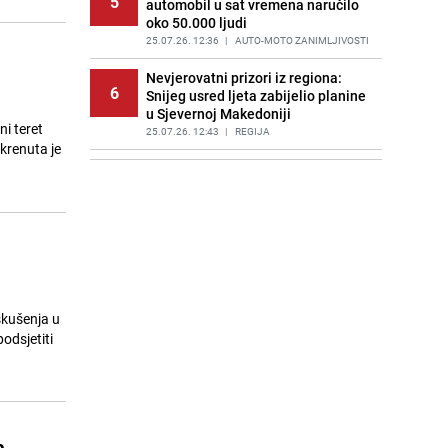
5
automobil u sat vremena naručilo
oko 50.000 ljudi
25.07.26. 12:36
|
AUTO-MOTO ZANIMLJIVOSTI
Nevjerovatni prizori iz regiona:
6
Snijeg usred ljeta zabijelio planine
u Sjevernoj Makedoniji
ni teret
25.07.26. 12:43
|
REGIJA
krenuta je
Trgovinski sukob se produbljuje:
7
Kina uzvratila Europskoj uniji
25.07.26. 12:54
|
SVIJET
Zloupotreba islama u mizoginim
8
ideologijama: Znate li šta su
Minceli?
25.07.26. 12:58
|
SVIJET
skušenja u
Zaigrajte besplatno ovog vikenda:
odsjetiti
9
Vraća se legendarni Metal Gear
Solid
25.07.26. 13:11
|
TECH
Zvanično: Nikola Vasilj predstavljen
10
u novom klubu
m