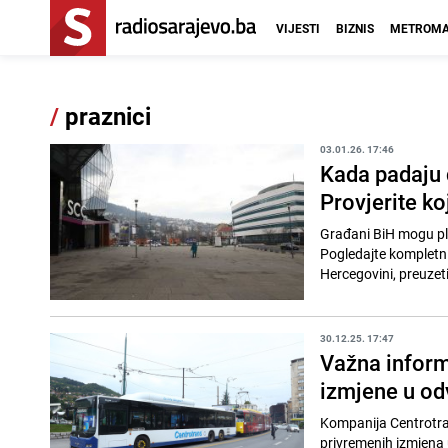
VIJESTI
BIZNIS
METROMA
/
praznici
03.01.26. 17:46
Kada padaju d
Provjerite ko
Građani BiH mogu pl
Pogledajte kompletni 
Hercegovini, preuzeti
30.12.25. 17:47
Važna informa
izmjene u od
Kompanija Centrotran
privremenih izmjena 