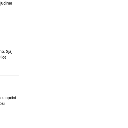
Derviš Sušić - najbosanskiji od svih
 ljudima
bosanskih pisaca
25.07.26. 14:22
|
JA MISLIM
o. Sjaj
lice
a u općini
osi