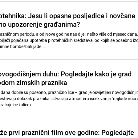
rotehnika: Jesu li opasne posljedice i novčane
jno upozorenje građanima?
azničnom periodu, a od Nove godine nas dijeli nešto više od mjesec dana
bilježi pojačana upotreba pirotehničkih sredstava, od kojih se posebno iz
dimne bombe/bakljade...
ovogodišnjem duhu: Pogledajte kako je grad
odom zimskih praznika
 dana dobile su posebno, praznično lice – grad je osvijetljen novogodišnj
štavaju dolazak praznika i stvaraju atmosferu iščekivanja "najluđe noći u
ćajnice i ulice u...
iže prvi praznični film ove godine: Pogledajte