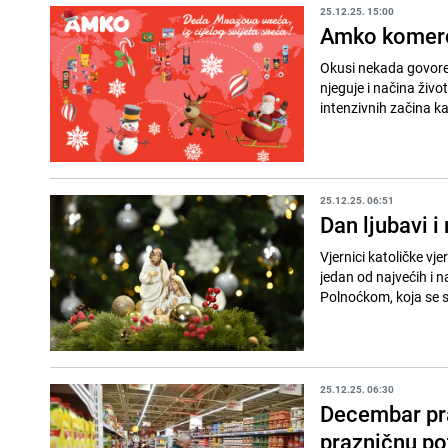
25.12.25. 15:00
Amko komerc:
Okusi nekada govore 
njeguje i načina živo
intenzivnih začina ka
25.12.25. 06:51
Dan ljubavi i
Vjernici katoličke vj
jedan od najvećih i 
Polnoćkom, koja se sl
25.12.25. 06:30
Decembar pra
prazničnu po