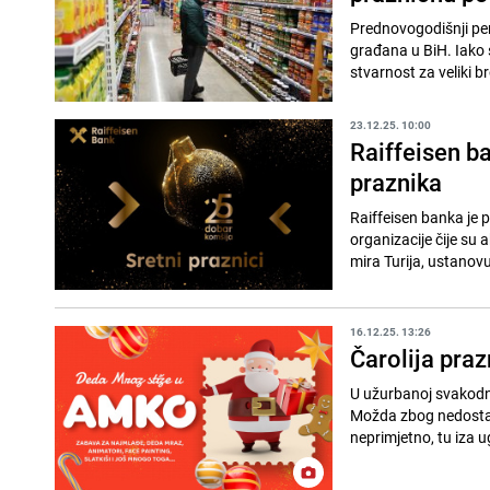
Prednovogodišnji per
građana u BiH. Iako 
stvarnost za veliki b
23.12.25. 10:00
Raiffeisen b
praznika
Raiffeisen banka je 
organizacije čije su 
mira Turija, ustanovu
16.12.25. 13:26
Čarolija pra
U užurbanoj svakodne
Možda zbog nedostat
neprimjetno, tu iza u