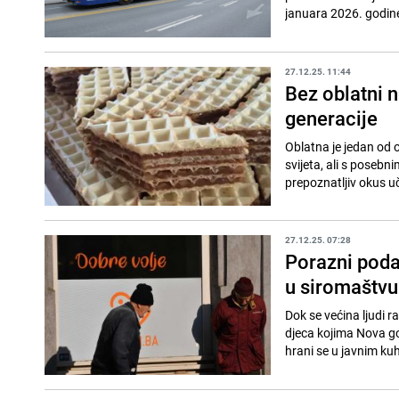
januara 2026. godine 
27.12.25. 11:44
Bez oblatni n
generacije
Oblatna je jedan od o
svijeta, ali s poseb
prepoznatljiv okus uči
27.12.25. 07:28
Porazni poda
u siromaštvu
Dok se većina ljudi r
djeca kojima Nova go
hrani se u javnim kuh