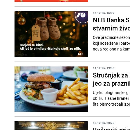
15.12.25. 15:09
NLB Banka S
stvarnim ži
Ove praznične sezone,
koji nose žene i par
nova regionalna kamp
14.12.25. 19:36
Stručnjak za
jeo za prazni
U jeku blagdanske gr
obliku slasne hrane i
šta bismo trebali izbj
13.12.25. 20:20
Bajkoviti pr