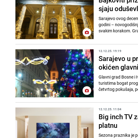
sjaju odušev
Sarajevo ovog decemb
godini – novogodišnje
svakim korakom. Grad
12.12.25. 19:19
Sarajevo u p
okićen glavn
Glavni grad Bosne i 
turistima bogat pro
četvrtog pokušaja, po
12.12.25. 11:04
Big inch TV 
platnu
Sezona praznika je p