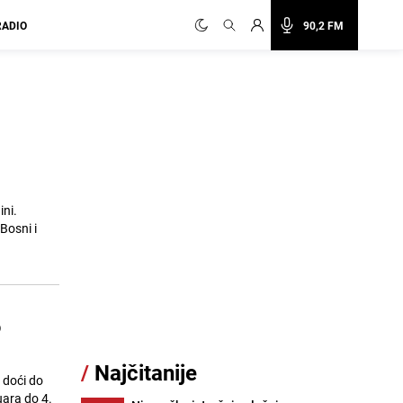
RADIO
90,2 FM
ni.
Bosni i
o
/
Najčitanije
 doći do
uara do 4.