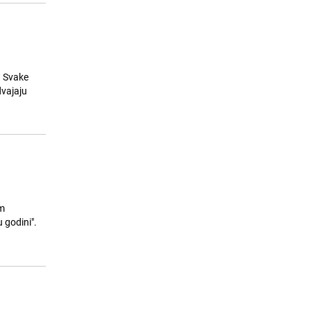
. Svake
dvajaju
im
 godini".