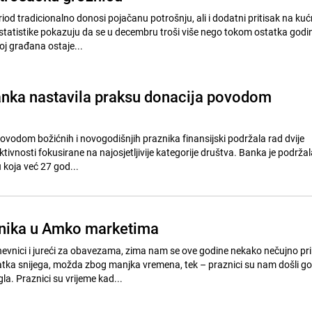
iod tradicionalno donosi pojačanu potrošnju, ali i dodatni pritisak na ku
statistike pokazuju da se u decembru troši više nego tokom ostatka godi
roj građana ostaje...
anka nastavila praksu donacija povodom
povodom božićnih i novogodišnjih praznika finansijski podržala rad dvije
aktivnosti fokusirane na najosjetljivije kategorije društva. Banka je podržal
 koja već 27 god...
znika u Amko marketima
vnici i jureći za obavezama, zima nam se ove godine nekako nečujno pri
ka snijega, možda zbog manjka vremena, tek – praznici su nam došli g
gla. Praznici su vrijeme kad...