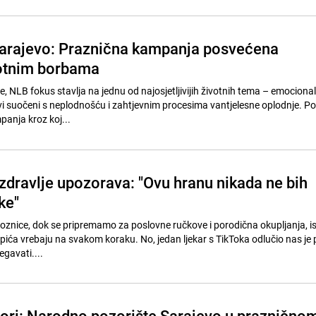
arajevo: Praznična kampanja posvećena
votnim borbama
 NLB fokus stavlja na jednu od najosjetljivijih životnih tema – emocional
ovi suočeni s neplodnošću i zahtjevnim procesima vantjelesne oplodnje. Po
anja kroz koj...
 zdravlje upozorava: "Ovu hranu nikada ne bih
ke"
oznice, dok se pripremamo za poslovne ručkove i porodična okupljanja, i
 pića vrebaju na svakom koraku. No, jedan ljekar s TikToka odlučio nas je p
egavati....
izori: Narodno pozorište Sarajevo u praznično