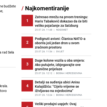
Gosti iz Njemačke napravili požar u
ćne budžete
/
Najkomentiranije
11
apartmanu u Istri, vlasniku se
ne,
smijali i pokazivali srednji prst
Zatresao mrežu na prvom treningu:
PRIJE 1 DAN
|
REGIJA
1
Haris Tabaković dokazao da će biti
veliko pojačanje za Salzburg
Jedan od najvećih gradova nije na
12
listi: Ovo su lokacije prvih Lidl
25.07.26. 11:48
|
NOGOMET
prodavnica u BiH
Podignuti avioni: Članica NATO-a
PRIJE OKO 17H
|
BOSNA I HERCEGOVINA
2
oborila još jedan dron u svom
zračnom prostoru
Kako očistiti staklo od tuš-kabina:
13
Jednostavni savjeti za očuvanje
25.07.26. 11:54
|
SVIJET
a rad Sela
sjaja
Duge kolone vozila u oba smjera:
PRIJE 1 DAN
|
ŽIVOT I STIL
3
Ako putujete, izbjegavajte ove
granične prijelaze
Očistite rernu bez hemikalija:
14
Poznata stručnjakinja dijeli savjete
25.07.26. 12:12
|
BOSNA I HERCEGOVINA
PRIJE 2 DANA
|
ŽIVOT I STIL
Detalji sa suđenja ubici Anisu
4
krala.
Kalajdžiću: "Cijelo vrijeme se
Novi detalji istrage: Ruske službe
15
otovo
iživljavao na svjedocima"
otkrile moguć uzrok tragedije bh.
planinara na Elbrusu
25.07.26. 12:24
|
BOSNA I HERCEGOVINA
PRIJE 1 DAN
|
SVIJET
Veliki prodajni uspjeh: Ovaj