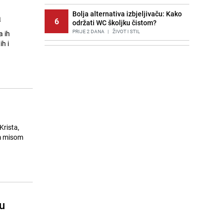
Bolja alternativa izbjeljivaču: Kako
a
6
održati WC školjku čistom?
PRIJE 2 DANA
|
ŽIVOT I STIL
a ih
h i
Potresna poruka imama nakon
7
smrti Aldine Ljubunčić: "Dunjaluk
ne vrijedi ni koliko krilo komarca"
PRIJE OKO 13H
|
BOSNA I HERCEGOVINA
Stručnjaci upozoravaju: Izrael ulaže
8
milione kako bi utjecao na
odgovore ChatGPT-a o Gazi
PRIJE 1 DAN
|
SVIJET
Krista,
om misom
Cijela regija čeka njegovu
9
progonozu: Poznati meteorolog
najavljuje veću promjenu vremena
PRIJE OKO 19H
|
REGIJA
Borba trajala satima: Pogledajte
10
'grdosiju' od skoro tri metra koju su
u
braća izvukla iz mora
PRIJE 2 DANA
|
SVIJET