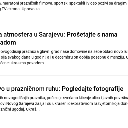
 maratoni prazničnih filmova, sportski spektakli i video pozivi sa dragim
g TV ekrana. Upravo za...
atmosfera u Sarajevu: Prošetajte s nama
radom
vogodišnji praznici a glavni grad naše domovine na sebe oblači novo ruh
sija svakog dana u godini, ali u decembru on dobija posebnu dimenziju. U
ićene ukrasima povodom...
o u prazničnom ruhu: Pogledajte fotografije
 novogodišnjih praznika, počelo je svečano kićenje ulica i javnih površin
ovi Novog Sarajeva zasjali su ukrašeni dekorativnom rasvjetom koja don
znični ugođaj. Ukraš...