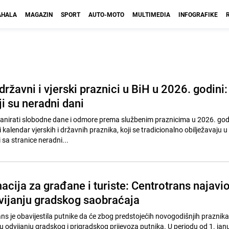
HALA
MAGAZIN
SPORT
AUTO-MOTO
MULTIMEDIA
INFOGRAFIKE
ržavni i vjerski praznici u BiH u 2026. godini:
ji su neradni dani
anirati slobodne dane i odmore prema službenim praznicima u 2026. godi
kalendar vjerskih i državnih praznika, koji se tradicionalno obilježavaju u 
 sa stranice neradni...
cija za građane i turiste: Centrotrans najavi
vijanju gradskog saobraćaja
s je obavijestila putnike da će zbog predstojećih novogodišnjih praznika
u odvijanju gradskog i prigradskog prijevoza putnika. U periodu od 1. jan