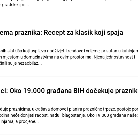
gradske i pri...
ema praznika: Recept za klasik koji spaja
nih slatkiša koji uspijeva nadživjeti trendove i vrijeme, prisutan u kuhinj
nim mjestom u domaćinstvima na ovim prostorima. Njena jednostavnost i
nili su je nezaobilaz...
ci: Oko 19.000 građana BiH dočekuje praznik
aduje praznicima, ukrašava domove i planira praznične trpeze, postoje por
dina neće donijeti radost, nadu i blagostanje. Oko 19.000 građana naše 
injama, a procjene...