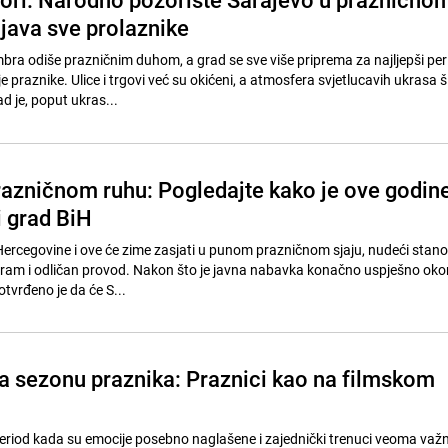
ljava sve prolaznike
ra odiše prazničnim duhom, a grad se sve više priprema za najljepši per
 praznike. Ulice i trgovi već su okićeni, a atmosfera svjetlucavih ukrasa ši
 je, poput ukras...
razničnom ruhu: Pogledajte kako je ove godin
i grad BiH
Hercegovine i ove će zime zasjati u punom prazničnom sjaju, nudeći stano
gram i odličan provod. Nakon što je javna nabavka konačno uspješno oko
tvrđeno je da će S...
za sezonu praznika: Praznici kao na filmskom
eriod kada su emocije posebno naglašene i zajednički trenuci veoma važn