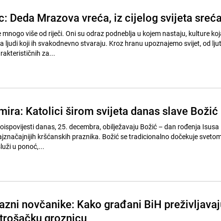
 Deda Mrazova vreća, iz cijelog svijeta sreć
mnogo više od riječi. Oni su odraz podneblja u kojem nastaju, kulture koj
ta ljudi koji ih svakodnevno stvaraju. Kroz hranu upoznajemo svijet, od ljuti
rakterističnih za...
 mira: Katolici širom svijeta danas slave Božić
eroispovijesti danas, 25. decembra, obilježavaju Božić – dan rođenja Isusa 
najznačajnijih kršćanskih praznika. Božić se tradicionalno dočekuje svet
uži u ponoć,...
zni novčanike: Kako građani BiH preživljavaj
trošačku groznicu