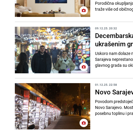
Porodična okupljanja,
traže više od obično
09.12.25. 20:32
Decembarska 
ukrašenim g
Uskoro nam dolaze no
Sarajeva neprestano 
glavnog grada su ok
01.12.25. 22:58
Novo Sarajev
Povodom predstojećih
Novo Sarajevo. Most
posebnu toplinu i pra