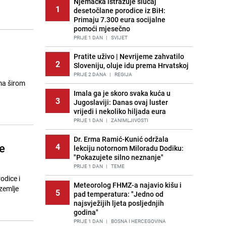
Njemačka istražuje slučaj
1
desetočlane porodice iz BiH:
Primaju 7.300 eura socijalne
pomoći mjesečno
PRIJE 1 DAN
|
SVIJET
Pratite uživo | Nevrijeme zahvatilo
2
Sloveniju, oluje idu prema Hrvatskoj
PRIJE 2 DANA
|
REGIJA
ama širom
Imala ga je skoro svaka kuća u
3
Jugoslaviji: Danas ovaj luster
vrijedi i nekoliko hiljada eura
PRIJE 1 DAN
|
ZANIMLJIVOSTI
Dr. Erma Ramić-Kunić održala
e
4
lekciju notornom Miloradu Dodiku:
"Pokazujete silno neznanje"
PRIJE 1 DAN
|
TEME
odice i
Meteorolog FHMZ-a najavio kišu i
zemlje
5
pad temperatura: "Jedno od
najsvježijih ljeta posljednjih
godina"
PRIJE 1 DAN
|
BOSNA I HERCEGOVINA