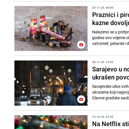
29.11.25. 08:00
Praznici i pi
kazne dovol
Nalazimo se u pretpr
godine ovo vrijeme o
vatromet, petarde i 
28.11.25. 19:52
Sarajevo u n
ukrašen pov
Sarajevske ulice ovih
ukrasima koji nagovje
Glavne gradske saobra
15.10.25. 22:45
Na Netflix st