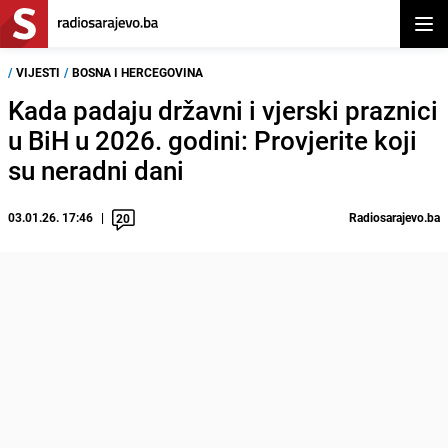
Otvor
/
VIJESTI
/
BOSNA I HERCEGOVINA
Kada padaju državni i vjerski praznici
u BiH u 2026. godini: Provjerite koji
su neradni dani
03.01.26. 17:46
Radiosarajevo.ba
20