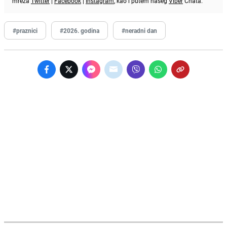
mreža
Twitter
|
Facebook
|
Instagram
, kao i putem našeg
Viber
Chata.
#praznici
#2026. godina
#neradni dan