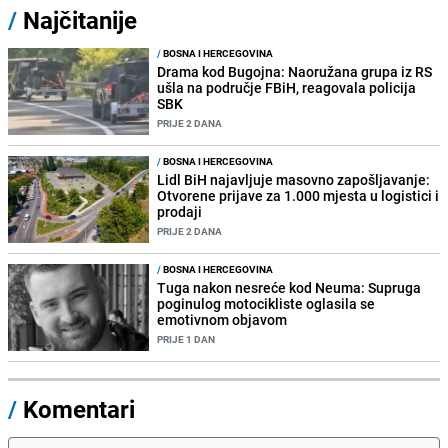
/
Najčitanije
/
BOSNA I HERCEGOVINA
Drama kod Bugojna: Naoružana grupa iz RS
ušla na područje FBiH, reagovala policija
SBK
PRIJE 2 DANA
/
BOSNA I HERCEGOVINA
Lidl BiH najavljuje masovno zapošljavanje:
Otvorene prijave za 1.000 mjesta u logistici i
prodaji
PRIJE 2 DANA
/
BOSNA I HERCEGOVINA
Tuga nakon nesreće kod Neuma: Supruga
poginulog motocikliste oglasila se
emotivnom objavom
PRIJE 1 DAN
/
Komentari