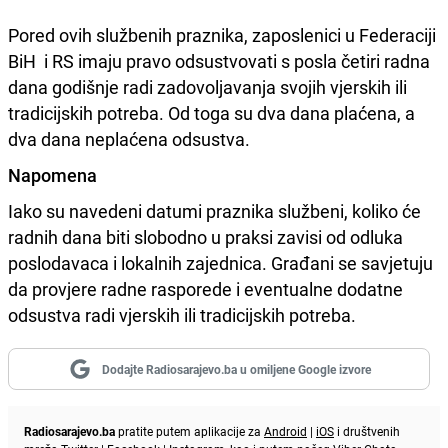
Pored ovih službenih praznika, zaposlenici u Federaciji
BiH i RS imaju pravo odsustvovati s posla četiri radna
dana godišnje radi zadovoljavanja svojih vjerskih ili
tradicijskih potreba. Od toga su dva dana plaćena, a
dva dana neplaćena odsustva.
Napomena
Iako su navedeni datumi praznika službeni, koliko će
radnih dana biti slobodno u praksi zavisi od odluka
poslodavaca i lokalnih zajednica. Građani se savjetuju
da provjere radne rasporede i eventualne dodatne
odsustva radi vjerskih ili tradicijskih potreba.
Dodajte Radiosarajevo.ba u omiljene Google izvore
Radiosarajevo.ba
pratite putem aplikacije za
Android
|
iOS
i društvenih