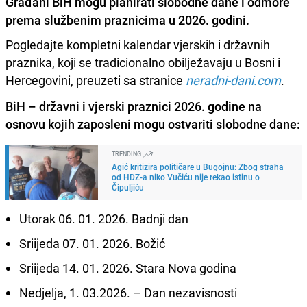
Građani BiH mogu planirati slobodne dane i odmore
prema službenim praznicima u 2026. godini.
Pogledajte kompletni kalendar vjerskih i državnih
praznika, koji se tradicionalno obilježavaju u Bosni i
Hercegovini, preuzeti sa stranice
neradni-dani.com
.
BiH – državni i vjerski praznici 2026. godine na
osnovu kojih zaposleni mogu ostvariti slobodne dane:
TRENDING
Agić kritizira političare u Bugojnu: Zbog straha
od HDZ-a niko Vučiću nije rekao istinu o
Čipuljiću
Utorak 06. 01. 2026. Badnji dan
Sriijeda 07. 01. 2026. Božić
Sriijeda 14. 01. 2026. Stara Nova godina
Nedjelja, 1. 03.2026. – Dan nezavisnosti