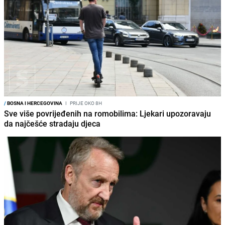
/
BOSNA I HERCEGOVINA
I
PRIJE OKO 8H
Sve više povrijeđenih na romobilima: Ljekari upozoravaju
da najčešće stradaju djeca