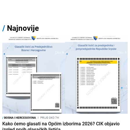
/
Najnovije
/
BOSNA I HERCEGOVINA
I
PRIJE OKO 7H
Kako ćemo glasati na Općim izborima 2026? CIK objavio
izgled prvih glasačkih listića