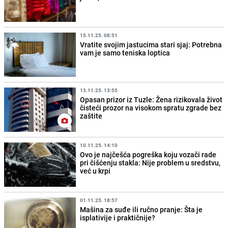
15.11.25. 08:51
Vratite svojim jastucima stari sjaj: Potrebna
vam je samo teniska loptica
13.11.25. 13:55
Opasan prizor iz Tuzle: Žena rizikovala život
čisteći prozor na visokom spratu zgrade bez
zaštite
10.11.25. 14:10
Ovo je najčešća pogreška koju vozači rade
pri čišćenju stakla: Nije problem u sredstvu,
već u krpi
01.11.25. 18:57
Mašina za suđe ili ručno pranje: Šta je
isplativije i praktičnije?