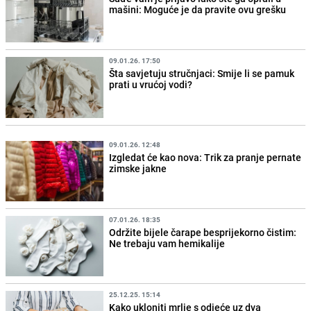
mašini: Moguće je da pravite ovu grešku
09.01.26. 17:50
Šta savjetuju stručnjaci: Smije li se pamuk
prati u vrućoj vodi?
09.01.26. 12:48
Izgledat će kao nova: Trik za pranje pernate
zimske jakne
07.01.26. 18:35
Održite bijele čarape besprijekorno čistim:
Ne trebaju vam hemikalije
25.12.25. 15:14
Kako ukloniti mrlje s odjeće uz dva