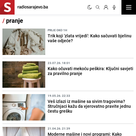
Otvor
/
pranje
PRIJE OKO 1H
Trik koji 'zlata vrijedi': Kako sačuvati bjelinu
vaše odjeće?
23.07.26. 18:01
Kako očuvati mekoću peškira: Ključni savjeti
za pravilno pranje
19.05.26. 22:33
Veš izlazi iz mašine sa sivim tragovima?
Stručnjaci kažu da vjerovatno pravite jednu
čestu grešku
21.04.26. 21:39
Moderne mašine i novi programi: Kako