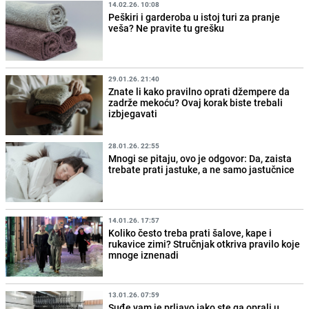
14.02.26. 10:08
Peškiri i garderoba u istoj turi za pranje
veša? Ne pravite tu grešku
29.01.26. 21:40
Znate li kako pravilno oprati džempere da
zadrže mekoću? Ovaj korak biste trebali
izbjegavati
28.01.26. 22:55
Mnogi se pitaju, ovo je odgovor: Da, zaista
trebate prati jastuke, a ne samo jastučnice
14.01.26. 17:57
Koliko često treba prati šalove, kape i
rukavice zimi? Stručnjak otkriva pravilo koje
mnoge iznenadi
13.01.26. 07:59
Suđe vam je prljavo iako ste ga oprali u