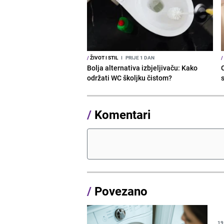
/
ŽIVOT I STIL
I
PRIJE 1 DAN
/
Bolja alternativa izbjeljivaču: Kako
održati WC školjku čistom?
s
/
Komentari
/
Povezano
19