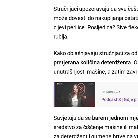
Stručnjaci upozoravaju da sve češ
može dovesti do nakupljanja ostatak
cijevi perilice. Posljedica? Sive fle
rublja.
Kako objašnjavaju stručnjaci za o
pretjerana količina deterdženta
. 
unutrašnjosti mašine, a zatim zavr
TRENDING
Podcast S | Gdje p
Savjetuju da se
barem jednom mjes
sredstvo za čišćenje mašine ili ma
za deterdžent i gumene brtve na vr