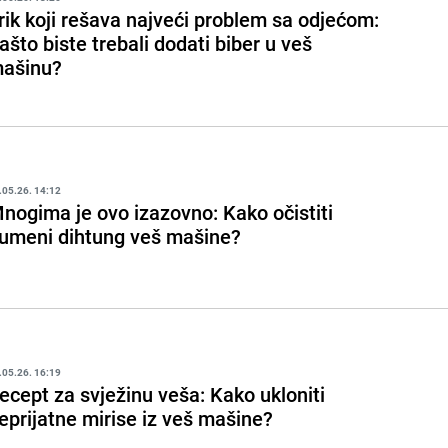
rik koji rešava najveći problem sa odjećom:
ašto biste trebali dodati biber u veš
ašinu?
.05.26. 14:12
nogima je ovo izazovno: Kako očistiti
umeni dihtung veš mašine?
.05.26. 16:19
ecept za svježinu veša: Kako ukloniti
eprijatne mirise iz veš mašine?