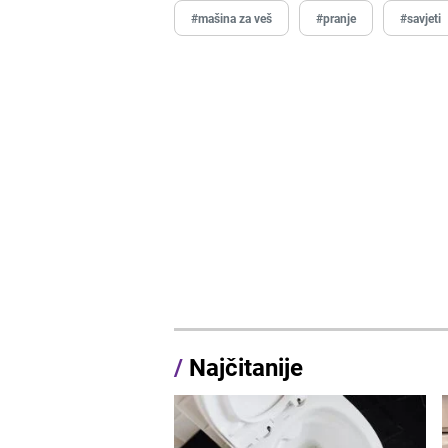
#mašina za veš
#pranje
#savjeti
/
Najčitanije