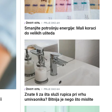
/
ŽIVOT I STIL
I
PRIJE OKO 4H
Smanjite potrošnju energije: Mali koraci
do velikih ušteda
/
ŽIVOT I STIL
I
PRIJE OKO 6H
Znate li za šta služi rupica pri vrhu
i
umivaonika? Bitnija je nego što mislite