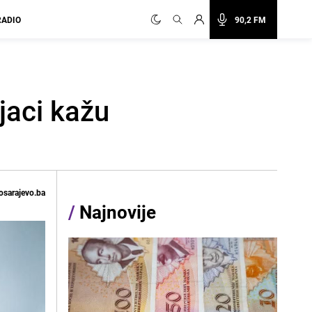
RADIO
90,2 FM
jaci kažu
osarajevo.ba
/
Najnovije