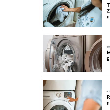
T
Z
m
18
M
g
13
R
n