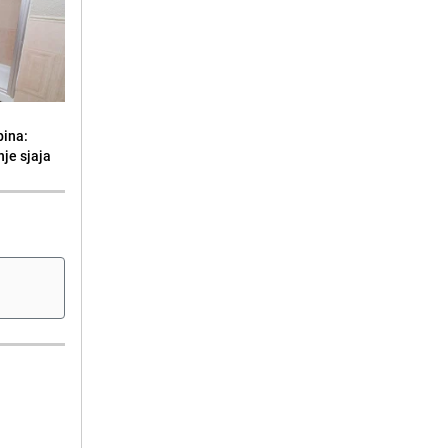
bina:
je sjaja