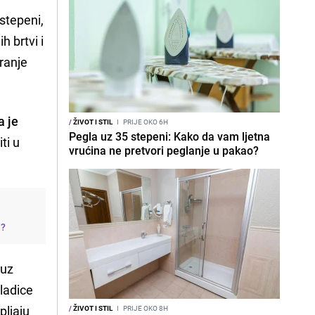
stepeni,
h brtvi i
iranje
a je
/
ŽIVOT I STIL
I
PRIJE OKO 6H
Pegla uz 35 stepeni: Kako da vam ljetna
ti u
vrućina ne pretvori peglanje u pakao?
j?
 uz
 ladice
pljaju
/
ŽIVOT I STIL
I
PRIJE OKO 8H