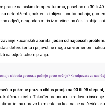
će pranje na niskim temperaturama, posebno na 30 ili 40 
a deterdženta, bakterija i plijesni unutar bubnja, gumeni
ke na odjeći, neugodan miris iz mašine, pa čak i slabije isp
državanje kućanskih aparata,
jedan od najčešćih problem
Ostaci deterdženta i prljavštine mogu se vremenom nakupi
šiti na odjeći tokom pranja.
restaje sloboda govora, a počinje govor mržnje? Ko odgovara za sadrža
ečno pokrene prazan ciklus pranja na 90 ili 95 stepeni
,
lu količinu sirćeta. Također preporučuju redovno čišćenje
atima, jer su upravo to mjesta na kojima se najčešće sku