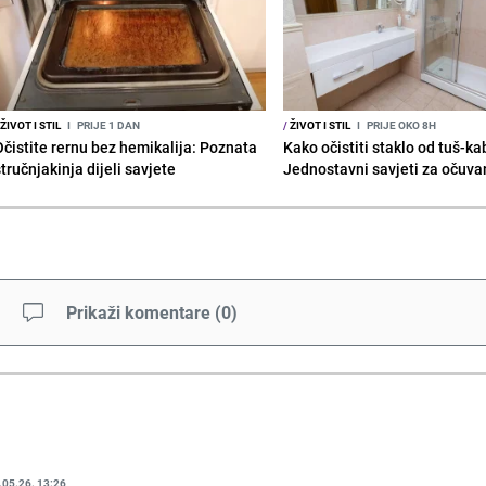
ŽIVOT I STIL
I
PRIJE 1 DAN
/
ŽIVOT I STIL
I
PRIJE OKO 8H
Očistite rernu bez hemikalija: Poznata
Kako očistiti staklo od tuš-ka
tručnjakinja dijeli savjete
Jednostavni savjeti za očuvan
Prikaži komentare
(
0
)
.05.26. 13:26