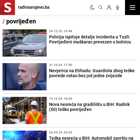
Otvor
/
povrijeđen
24.12.25. 16:48
Policija ispituje detalje incidenta u Tuzli:
Povrijeđeni muškarac prevezen u bolnicu
31.10.24. 11:50
Nevjerica na Etihadu: Guardiola zbog teške
povrede ostao bez još jedne zvijezde
15.10.24. 10:26
Nova nesreća na gradilištu u BiH: Radnik
(50) teško povrijeđen
26.03.24. 09:20
Teška nesreća u BiH: Automobil završio na