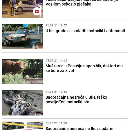
Vozilom pokosio pješaka
21.08.21. 19:57
U bh. gradu se sudarili motocikl i automobil
05.07.21. 14:03
Muškarca u Posušju napao bik, doktori mu
se bore za život
21.06.21. 18:45
Saobraćajna nesreća u BiH, teško
povrijeđen motociklista
01.06.21. 12:30
Saobraćajna nesreća na Ilidži, udaren