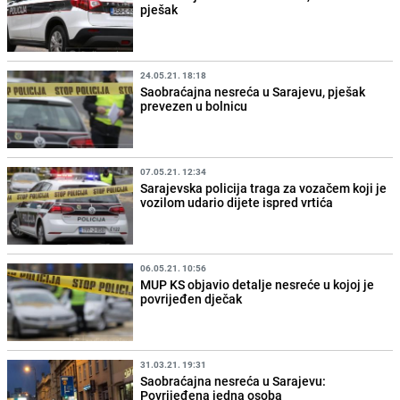
pješak
24.05.21. 18:18
Saobraćajna nesreća u Sarajevu, pješak
prevezen u bolnicu
07.05.21. 12:34
Sarajevska policija traga za vozačem koji je
vozilom udario dijete ispred vrtića
06.05.21. 10:56
MUP KS objavio detalje nesreće u kojoj je
povrijeđen dječak
31.03.21. 19:31
Saobraćajna nesreća u Sarajevu:
Povrijeđena jedna osoba