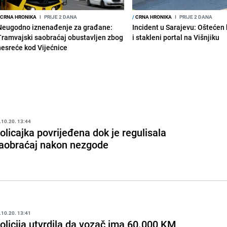
CRNA HRONIKA
I
PRIJE 2 DANA
/
CRNA HRONIKA
I
PRIJE 2 DANA
Neugodno iznenađenje za građane:
Incident u Sarajevu: Ošteće
Tramvajski saobraćaj obustavljen zbog
i stakleni portal na Višnjiku
nesreće kod Vijećnice
.10.20. 13:44
olicajka povrijeđena dok je regulisala
aobraćaj nakon nezgode
.10.20. 13:41
olicija utvrdila da vozač ima 60.000 KM