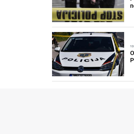
n
13
O
P