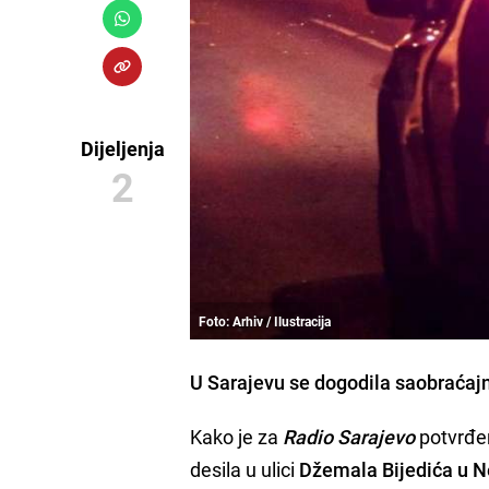
Dijeljenja
2
Foto: Arhiv / Ilustracija
U
Sarajevu
se dogodila
saobraćaj
Kako je za
Radio Sarajevo
potvrđe
desila u ulici
Džemala Bijedića u 