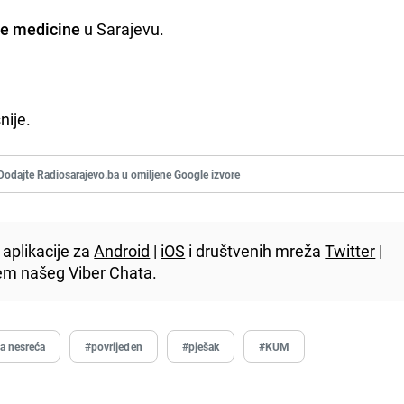
ne medicine
u Sarajevu.
nije.
Dodajte Radiosarajevo.ba u omiljene Google izvore
aplikacije za
Android
|
iOS
i društvenih mreža
Twitter
|
utem našeg
Viber
Chata.
a nesreća
#povrijeđen
#pješak
#KUM