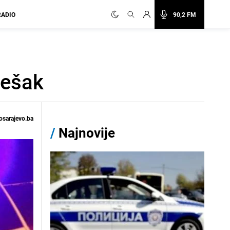
RADIO
90,2 FM
ješak
osarajevo.ba
/
Najnovije