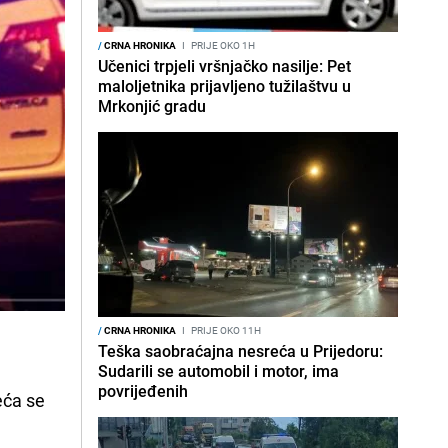
/
CRNA HRONIKA
I
PRIJE OKO 1H
Učenici trpjeli vršnjačko nasilje: Pet
maloljetnika prijavljeno tužilaštvu u
Mrkonjić gradu
/
CRNA HRONIKA
I
PRIJE OKO 11H
Teška saobraćajna nesreća u Prijedoru:
Sudarili se automobil i motor, ima
povrijeđenih
eća se