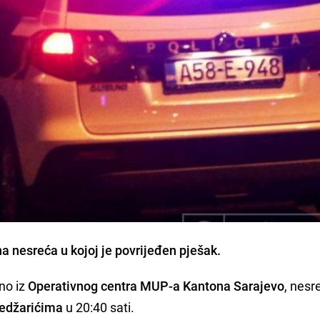
na nesreća
u kojoj je
povrijeđen pješak.
no iz
Operativnog centra MUP-a Kantona Sarajevo
, nesr
Nedžarićima
u 20:40 sati.