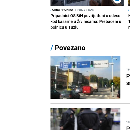
/
CRNA HRONIKA
I
PRIJE 1 DAN
/
Pripadnici OS BiH povrijeđeni u udesu
kod kasarne u Živinicama: Prebačeni u
bolnicu u Tuzlu
/
Povezano
16
P
s
13
P