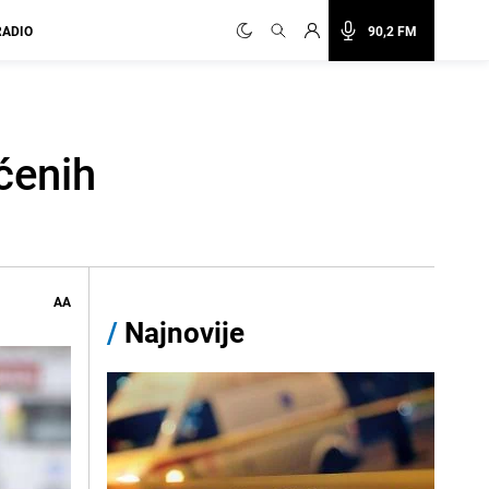
RADIO
90,2 FM
ćenih
AA
/
Najnovije