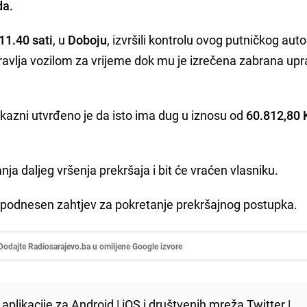
da.
11.40 sati
, u
Doboju
, izvršili kontrolu ovog putničkog aut
upravlja vozilom za vrijeme dok mu je izrečena zabrana upr
kazni utvrđeno je da isto ima dug u iznosu od
60.812,80
ja daljeg vršenja prekršaja i bit će vraćen vlasniku.
 podnesen zahtjev za pokretanje prekršajnog postupka.
Dodajte Radiosarajevo.ba u omiljene Google izvore
aplikacije za
Android
|
iOS
i društvenih mreža
Twitter
|