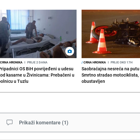
CRNA HRONIKA
I
PRIJE 2 DANA
/
CRNA HRONIKA
I
PRIJE OKO 17H
Pripadnici OS BiH povrijeđeni u udesu
Saobraćajna nesreća na putu
kod kasarne u Živinicama: Prebačeni u
Smrtno stradao motociklista,
bolnicu u Tuzlu
obustavljen
Prikaži komentare
(
1
)