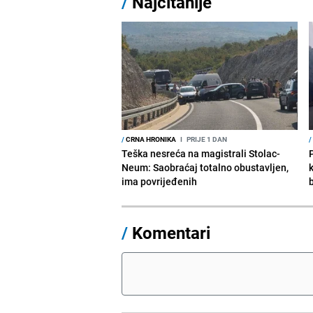
/
Najčitanije
/
CRNA HRONIKA
I
PRIJE 1 DAN
/
Teška nesreća na magistrali Stolac-
Neum: Saobraćaj totalno obustavljen,
ima povrijeđenih
/
Komentari