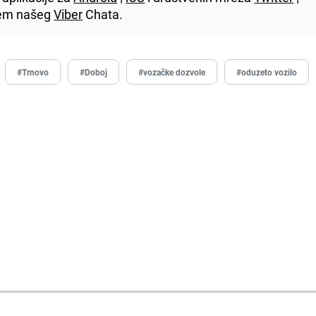
utem našeg
Viber
Chata.
#Trnovo
#Doboj
#vozačke dozvole
#oduzeto vozilo