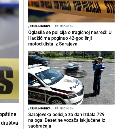
/
CRNA HRONIKA
I
PRIJE OKO 1H
Oglasila se policija o tragičnoj nesreći: U
Hadžićima poginuo 42-godišnji
motociklista iz Sarajeva
/
CRNA HRONIKA
I
PRIJE OKO 1H
opštine
Sarajevska policija za dan izdala 729
naloga: Desetine vozača isključene iz
g društva
saobraćaja