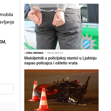
omobila
avljanja
 KM
,
/
CRNA HRONIKA
I
PRIJE OKO 2H
Maloljetnik u policijskoj stanici u Ljubinju
napao policajca i oštetio vrata