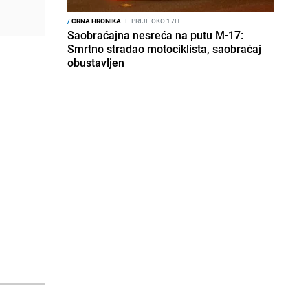
/
CRNA HRONIKA
I
PRIJE OKO 17H
Saobraćajna nesreća na putu M-17:
Smrtno stradao motociklista, saobraćaj
obustavljen