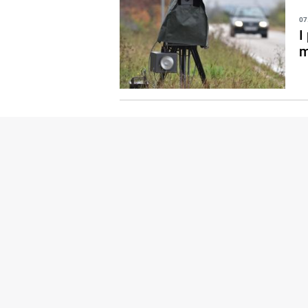
07
I
m