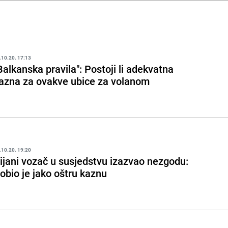
.10.20. 17:13
Balkanska pravila": Postoji li adekvatna
azna za ovakve ubice za volanom
.10.20. 19:20
ijani vozač u susjedstvu izazvao nezgodu:
obio je jako oštru kaznu