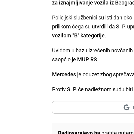
za iznajmljivanje vozila iz Beogra
Policijski službenici su isti dan oko
prilikom čega su utvrdili da S. P. 
vozilom "B" kategorije
.
Uvidom u bazu izrečenih novčanih 
saopćio je
MUP RS
.
Mercedes
je oduzet zbog sprečavan
Protiv
S. P.
će nadležnom sudu biti
Radiosarajevo.ba
pratite putem 