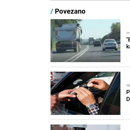
/
Povezano
11
"
k
10
P
D