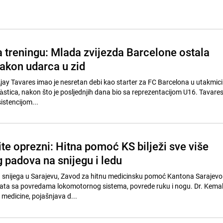
a treningu: Mlada zvijezda Barcelone ostala
kon udarca u zid
 Ajay Tavares imao je nesretan debi kao starter za FC Barcelona u utakmici
 Nàstica, nakon što je posljednjih dana bio sa reprezentacijom U16. Tavares 
stencijom...
te oprezni: Hitna pomoć KS bilježi sve više
 padova na snijegu i ledu
snijega u Sarajevu, Zavod za hitnu medicinsku pomoć Kantona Sarajevo b
nata sa povredama lokomotornog sistema, povrede ruku i nogu. Dr. Kemal
 medicine, pojašnjava d...