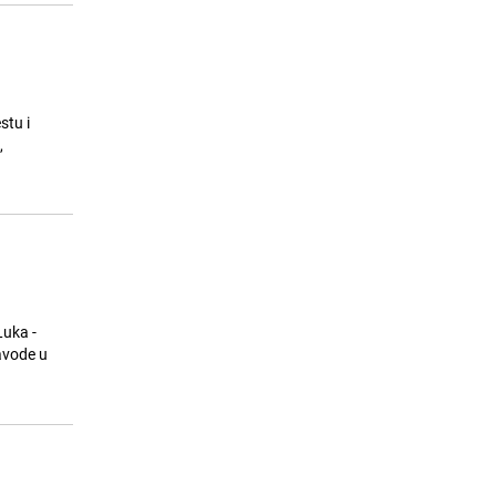
stu i
,
Luka -
avode u