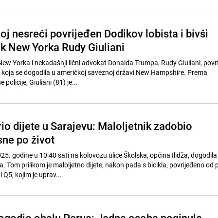
j nesreći povrijeđen Dodikov lobista i bivši
k New Yorka Rudy Giuliani
New Yorka i nekadašnji lični advokat Donalda Trumpa, Rudy Giuliani, povri
i koja se dogodila u američkoj saveznoj državi New Hampshire. Prema
policije, Giuliani (81) je...
o dijete u Sarajevu: Maloljetnik zadobio
ne po život
5. godine u 10:40 sati na kolovozu ulice Školska, općina Ilidža, dogodila
 Tom prilikom je maloljetno dijete, nakon pada s bicikla, povrijeđeno od 
Q5, kojim je uprav...
ogodio obalu Perua: Jedna osoba poginula,