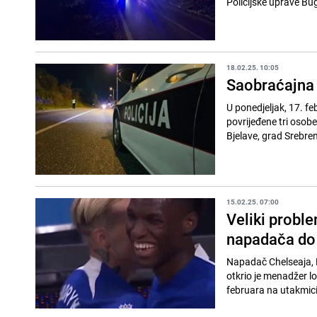
Policijske uprave Bug
18.02.25. 10:05
Saobraćajna 
U ponedjeljak, 17. f
povrijeđene tri osob
Bjelave, grad Srebren
15.02.25. 07:00
Veliki proble
napadača do
Napadač Chelseaja, 
otkrio je menadžer l
februara na utakmici 