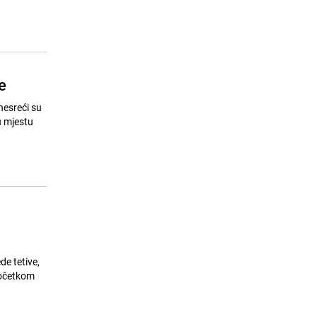
ostati bez vode
24.07.26. 08:11
|
LOKALNE TEME
e
nesreći su
u mjestu
e tetive,
početkom