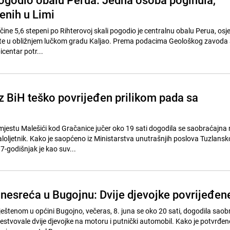
enih u Limi
ine 5,6 stepeni po Rihterovoj skali pogodio je centralnu obalu Perua, osjet
te u obližnjem lučkom gradu Kaljao. Prema podacima Geološkog zavoda S
centar potr...
iz BiH teško povrijeđen prilikom pada sa
jestu Malešići kod Gračanice jučer oko 19 sati dogodila se saobraćajna 
maloljetnik. Kako je saopćeno iz Ministarstva unutrašnjih poslova Tuzlans
-godišnjak je kao suv...
nesreća u Bugojnu: Dvije djevojke povrijeđen
ještenom u općini Bugojno, večeras, 8. juna se oko 20 sati, dogodila sao
estvovale dvije djevojke na motoru i putnički automobil. Kako je potvrđen