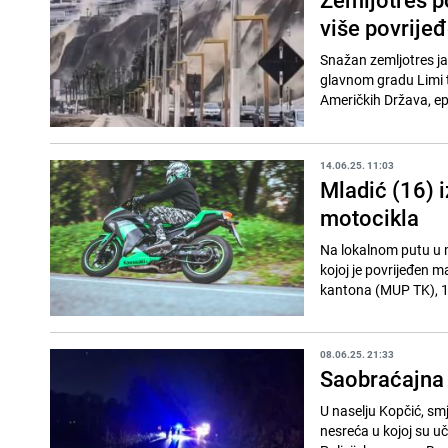
više povrijeđ
Snažan zemljotres jač
glavnom gradu Limi 
Američkih Država, epi
14.06.25. 11:03
Mladić (16) 
motocikla
Na lokalnom putu u m
kojoj je povrijeđen 
kantona (MUP TK), 17
08.06.25. 21:33
Saobraćajna 
U naselju Kopčić, sm
nesreća u kojoj su uč