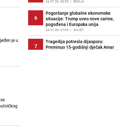
24.07.26. 06:55
|
REGIJA
Pogoršanje globalne ekonomske
6
situacije: Trump uveo nove carine,
pogođena i Europska unija
24.07.26. 07:05
|
SVIJET
jeđen je u
Tragedija potresla dijasporu:
7
Preminuo 15-godišnji dječak Amar
Ahmatović
24.07.26. 07:16
|
REGIJA
Incident na plaži u Hrvatskoj:
8
"Koncesionari" napali oca s dvoje
male djece zbog ležaljki?
24.07.26. 07:20
|
REGIJA
Turizam u haosu: Dubai nudi skoro
 se
9
1.400 KM onima koji dovedu gosta
putničkog
iz inostranstva
24.07.26. 07:32
|
SVIJET
Transfer još nije riješen: Dominik
10
Livaković se vraća u Hrvatsku na
terapije