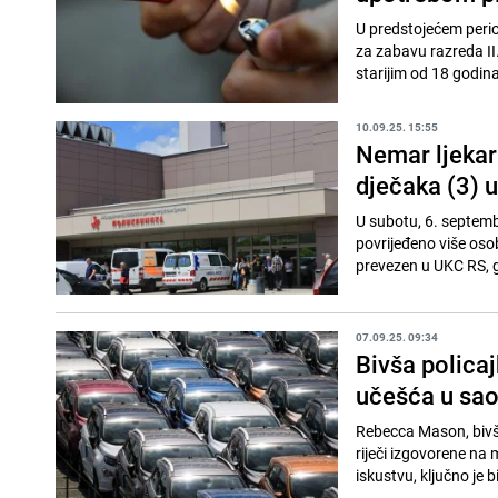
U predstojećem perio
za zabavu razreda II
starijim od 18 godina,
10.09.25. 15:55
Nemar ljekar
dječaka (3) uz
U subotu, 6. septemb
povrijeđeno više oso
prevezen u UKC RS, g
07.09.25. 09:34
Bivša policaj
učešća u sao
Rebecca Mason, bivša 
riječi izgovorene na
iskustvu, ključno je bir