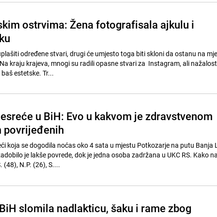
kim ostrvima: Žena fotografisala ajkulu i
uku
plašiti određene stvari, drugi će umjesto toga biti skloni da ostanu na mje
Na kraju krajeva, mnogi su radili opasne stvari za Instagram, ali nažalost
 baš estetske. Tr...
 nesreće u BiH: Evo u kakvom je zdravstvenom
 povrijeđenih
ći koja se dogodila noćas oko 4 sata u mjestu Potkozarje na putu Banja 
zadobilo je lakše povrede, dok je jedna osoba zadržana u UKC RS. Kako n
 (48), N.P. (26), S....
BiH slomila nadlakticu, šaku i rame zbog