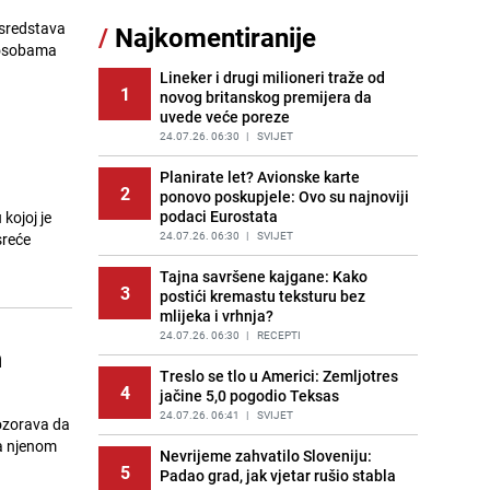
11
čokolade i kokosa bez pečenja,
 sredstava
/
Najkomentiranije
jednostavan desert bez imalo muke
o osobama
PRIJE 2 DANA
|
RECEPTI
Lineker i drugi milioneri traže od
1
novog britanskog premijera da
Pojavili su vam se mravi u kući? Bez
12
uvede veće poreze
brige, ovo su najbolji načini da ih se
riješite
24.07.26. 06:30
|
SVIJET
PRIJE 2 DANA
|
ŽIVOT I STIL
Planirate let? Avionske karte
2
ponovo poskupjele: Ovo su najnoviji
Kako izgleda travnjak stadiona
13
podaci Eurostata
kojoj je
Koševo nakon tri koncerta Dine
Merlina
24.07.26. 06:30
|
SVIJET
sreće
PRIJE 2 DANA
|
FOTO
Tajna savršene kajgane: Kako
3
postići kremastu teksturu bez
Tajna savršenog makedonskog
14
mlijeka i vrhnja?
ajvara: Stari recept za kremast i
bogat okus
24.07.26. 06:30
|
RECEPTI
n
PRIJE 1 DAN
|
RECEPTI
Treslo se tlo u Americi: Zemljotres
4
jačine 5,0 pogodio Teksas
Ogromna potrošnja vode u dijelu
15
BiH: Inspektori krenuli u kontrole,
24.07.26. 06:41
|
SVIJET
pozorava da
slijede kazne
ma njenom
Nevrijeme zahvatilo Sloveniju:
PRIJE 2 DANA
|
BOSNA I HERCEGOVINA
5
Padao grad, jak vjetar rušio stabla