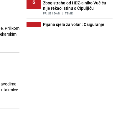
6
Zbog straha od HDZ-a niko Vučiću
nije rekao istinu o Čipuljiću
PRIJE 1 DAN
|
TEME
Pijana sjela za volan: Osiguranje
e. Prilikom
7
odbilo isplatu štete na vozilu koje je
jekarskim
slupala Anja Ljubojević
PRIJE 2 DANA
|
BOSNA I HERCEGOVINA
Znate li šta Dino Merlin pojede prije
8
izlaska na scenu? Njegov ritual
iznenadio mnoge
PRIJE 1 DAN
|
SHOWBIZ
Akcija na Dobrinji: Specijalci MUP-a
9
KS opkolili zgradu
 navodima
PRIJE 2 DANA
|
LOKALNE TEME
e utakmice
Nastavak provokacija: MUP RS
10
oduzeo zastavu s ljiljanima i
sankcionisao vozača iz Bosanskog
Novog
PRIJE 1 DAN
|
BOSNA I HERCEGOVINA
Kao iz slastičarne: Rolada od