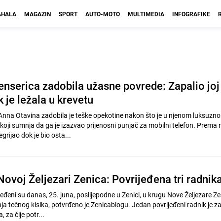
HALA
MAGAZIN
SPORT
AUTO-MOTO
MULTIMEDIA
INFOGRAFIKE
enserica zadobila užasne povrede: Zapalio joj
 je ležala u krevetu
Anna Otavina zadobila je teške opekotine nakon što je u njenom luksuzn
 koji sumnja da ga je izazvao prijenosni punjač za mobilni telefon. Prema 
egrijao dok je bio osta...
Novoj Željezari Zenica: Povrijeđena tri radnik
jeđeni su danas, 25. juna, poslijepodne u Zenici, u krugu Nove Željezare Ze
a tečnog kisika, potvrđeno je Zenicablogu. Jedan povrijeđeni radnik je z
 za čije potr...