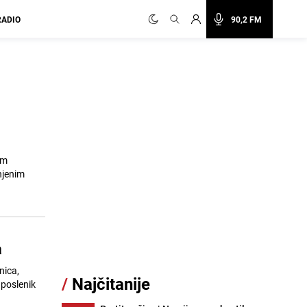
RADIO
90,2 FM
om
njenim
a
nica,
/
Najčitanije
aposlenik