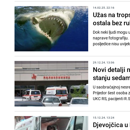
14.02.25. 22:16
Užas na trops
ostala bez r
Dok neki ljudi mogu u
naprave fotografiju. 
posljedice nisu uvijek
29.12.24. 13:06
Novi detalji
stanju sedam
U saobraćajnoj nesre
Prijedor šest osoba 
UKC RS, pacijenti R.S.
15.12.24. 13:24
Djevojčica u 