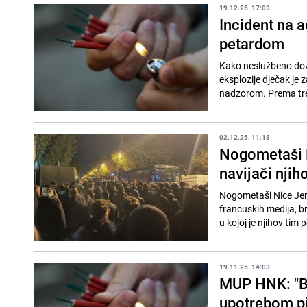
19.12.25. 17:03
Incident na a
petardom
Kako neslužbeno dozn
eksplozije dječak je
nadzorom. Prema tre
02.12.25. 11:18
Nogometaši N
navijači njih
Nogometaši Nice Jer
francuskih medija, br
u kojoj je njihov tim 
19.11.25. 14:03
MUP HNK: "Bi
upotrebom pi