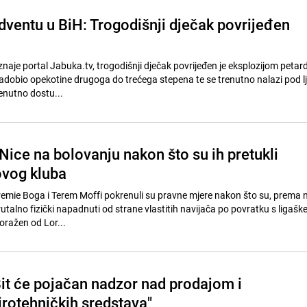
dventu u BiH: Trogodišnji dječak povrijeđen
aje portal Jabuka.tv, trogodišnji dječak povrijeđen je eksplozijom petard
 zadobio opekotine drugoga do trećega stepena te se trenutno nalazi pod l
nutno dostu...
ice na bolovanju nakon što su ih pretukli
ovog kluba
emie Boga i Terem Moffi pokrenuli su pravne mjere nakon što su, prema
utalno fizički napadnuti od strane vlastitih navijača po povratku s ligašk
poražen od Lor...
t će pojačan nadzor nad prodajom i
rotehničkih sredstava"