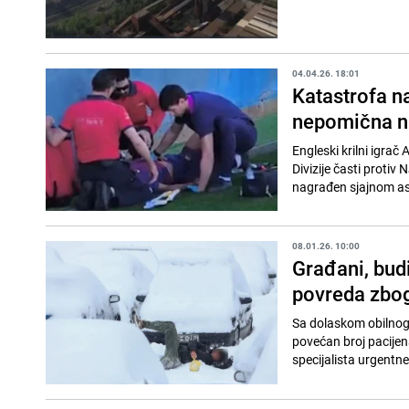
04.04.26. 18:01
Katastrofa n
nepomična na
Engleski krilni igrač
Divizije časti protiv
nagrađen sjajnom asi
08.01.26. 10:00
Građani, budi
povreda zbog
Sa dolaskom obilnog 
povećan broj pacije
specijalista urgentne