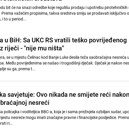
du bit će na snazi odredbe koje regulišu prodaju i upotrebu pirotehničkih
. Prema važećim propisima, takva sredstva smiju se prodavati isključiv
 i to u period...
a u BiH: Sa UKC RS vratili teško povrijeđenog
 riječi - "nije mu ništa"
ra, se u mjestu Čelinac kod Banje Luke desila teža saobraćajna nesreća u 
ba. Među povrijeđenima se našao i trogodišnji dječak. Dječak je nakon ne
dje su ga, prema t...
ka savjetuje: Ovo nikada ne smijete reći nako
braćajnoj nesreći
policajka i voditeljica BBC-a, koja je i sama preživjela ozbiljan sudar, u
 mjestu nesreće mogu imati značajne pravne i financijske posljedice. Pre
ati ri...