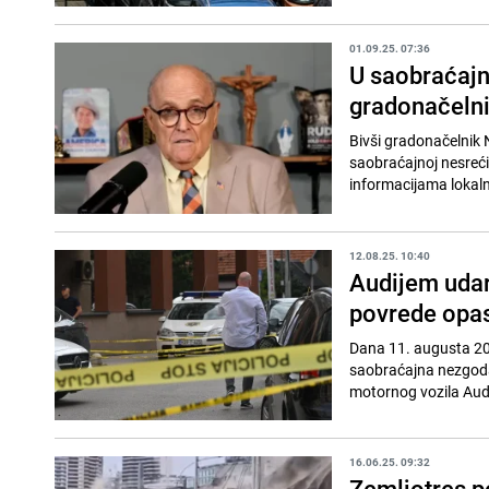
01.09.25. 07:36
U saobraćajno
gradonačelni
Bivši gradonačelnik 
saobraćajnoj nesreć
informacijama lokalne 
12.08.25. 10:40
Audijem udari
povrede opas
Dana 11. augusta 202
saobraćajna nezgoda.
motornog vozila Audi 
16.06.25. 09:32
Zemljotres p