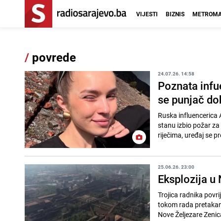
VIJESTI
BIZNIS
METROMA
/
povrede
24.07.26. 14:58
Poznata infu
se punjač dok
Ruska influencerica 
stanu izbio požar za
riječima, uređaj se pr
25.06.26. 23:00
Eksplozija u 
Trojica radnika povri
tokom rada pretakanj
Nove Željezare Zenica,