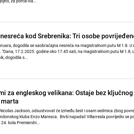
ojno, za portal Ra...
nesreća kod Srebrenika: Tri osobe povrijeđen
ebruara, dogodila se saobraćajna nesreća na magistralnom putu M 1.8. U 
e. "Dana, 17.2.2025. godine oko 17.45 sati, na magistralnom putu M 1.8, 
ik, dogodila s...
mi za engleskog velikana: Ostaje bez ključnog
 marta
Nicolas Jackson, odsustvovat će između šest i osam sedmica zbog povred
ondonskog kluba Enzo Maresca. Bivši napadač Villarreala povrijedio se 
24. kola Premiershi...