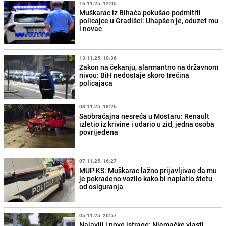
16.11.25. 12:05
Muškarac iz Bihaća pokušao podmititi
policajce u Gradišci: Uhapšen je, oduzet mu
i novac
13.11.25. 10:36
Zakon na čekanju, alarmantno na državnom
nivou: BiH nedostaje skoro trećina
policajaca
08.11.25. 18:26
Saobraćajna nesreća u Mostaru: Renault
izletio iz krivine i udario u zid, jedna osoba
povrijeđena
07.11.25. 16:27
MUP KS: Muškarac lažno prijavljivao da mu
je pokradeno vozilo kako bi naplatio štetu
od osiguranja
05.11.25. 20:57
Najavili i nove istrage: Njemačke vlasti