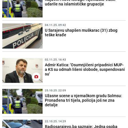
udarile na islamističke grupacije
04.11.25. 09:42
U Sarajevu uhapšen muškarac (31) zbog
teške krađe
02.11.25. 16:43
Admir Katica: 'Osumnjičeni pripadnici MUP-
a KS su odmah lišeni slobode, suspendovani
su'
25.10.25. 22:09
Užasne scene u njemačkom gradu Solmsu:
Pronađena tri tijela, policija još ne zna
detalje
22.10.25. 14:29
Radiosarajevo.ba saznaje: Jedna osoba