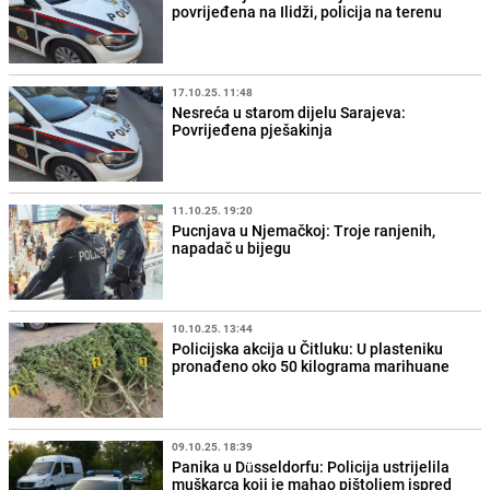
povrijeđena na Ilidži, policija na terenu
17.10.25. 11:48
Nesreća u starom dijelu Sarajeva:
Povrijeđena pješakinja
11.10.25. 19:20
Pucnjava u Njemačkoj: Troje ranjenih,
napadač u bijegu
10.10.25. 13:44
Policijska akcija u Čitluku: U plasteniku
pronađeno oko 50 kilograma marihuane
09.10.25. 18:39
Panika u Düsseldorfu: Policija ustrijelila
muškarca koji je mahao pištoljem ispred