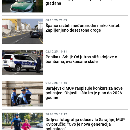
građana
08.10.25. 21:09
Španci razbili međunarodni narko kartel:
Zaplijenjeno deset tona droge
02.10.25. 10:31
Panika u Srbiji: Od jutros stižu dojave o
bombama, evakuisane škole
01.10.25. 11:46
Sarajevski MUP raspisuje konkurs za nove
policajce: Objavili i šta im je plan do 2026.
godine
30.09.25. 12:17
Dirljiva fotografija oduševila Sarajlije, MUP
KS poručio: "Ovo je nova generacija
policajaca"