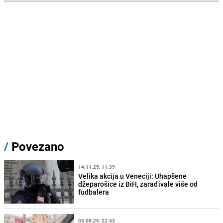
/
Povezano
14.11.25. 11:39
Velika akcija u Veneciji: Uhapšene
džeparošice iz BiH, zarađivale više od
fudbalera
03.08.25. 22:43