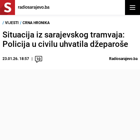
Otvor
/
VIJESTI
/
CRNA HRONIKA
Situacija iz sarajevskog tramvaja:
Policija u civilu uhvatila džeparoše
23.01.26. 18:57
Radiosarajevo.ba
10