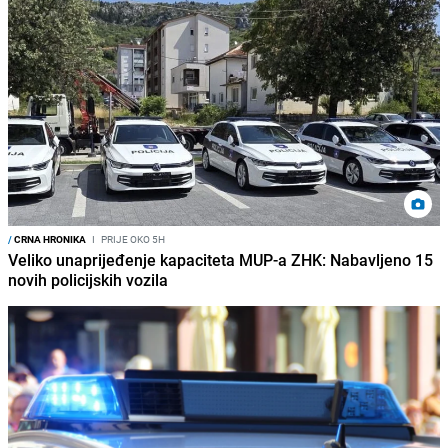
/
CRNA HRONIKA
I
PRIJE OKO 5H
Veliko unaprijeđenje kapaciteta MUP-a ZHK: Nabavljeno 15
novih policijskih vozila