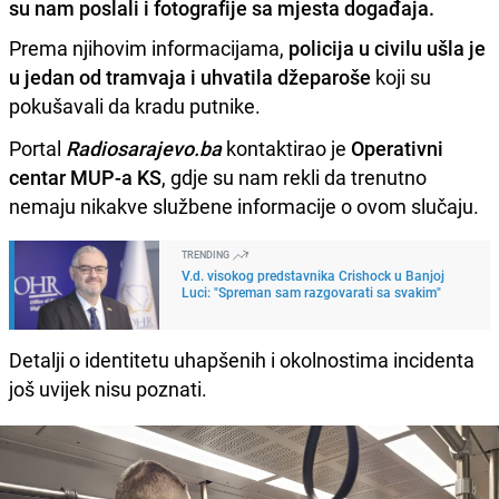
su nam poslali i fotografije sa mjesta događaja.
Prema njihovim informacijama,
policija u civilu ušla je
u jedan od tramvaja i uhvatila džeparoše
koji su
pokušavali da kradu putnike.
Portal
Radiosarajevo.ba
kontaktirao je
Operativni
centar MUP-a KS
, gdje su nam rekli da trenutno
nemaju nikakve službene informacije o ovom slučaju.
TRENDING
V.d. visokog predstavnika Crishock u Banjoj
Luci: "Spreman sam razgovarati sa svakim"
Detalji o identitetu uhapšenih i okolnostima incidenta
još uvijek nisu poznati.