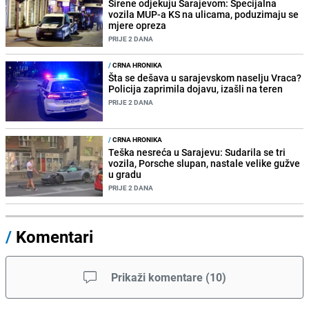
Sirene odjekuju Sarajevom: Specijalna
vozila MUP-a KS na ulicama, poduzimaju se
mjere opreza
PRIJE 2 DANA
/
CRNA HRONIKA
Šta se dešava u sarajevskom naselju Vraca?
Policija zaprimila dojavu, izašli na teren
PRIJE 2 DANA
/
CRNA HRONIKA
Teška nesreća u Sarajevu: Sudarila se tri
vozila, Porsche slupan, nastale velike gužve
u gradu
PRIJE 2 DANA
/
Komentari
Prikaži komentare
(
10
)