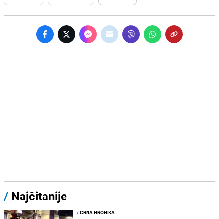
/
Najčitanije
/
CRNA HRONIKA