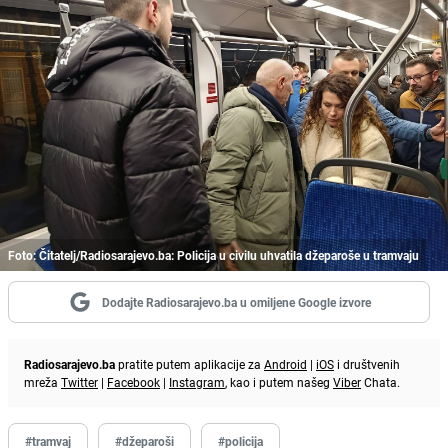
Foto: Čitatelj/Radiosarajevo.ba: Policija u civilu uhvatila džeparoše u tramvaju
Dodajte Radiosarajevo.ba u omiljene Google izvore
Radiosarajevo.ba
pratite putem aplikacije za
Android
|
iOS
i društvenih
mreža
Twitter
|
Facebook
|
Instagram
, kao i putem našeg
Viber
Chata.
#tramvaj
#džeparoši
#policija