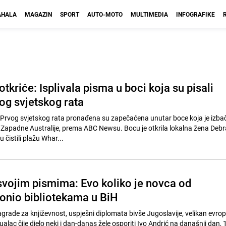
HALA
MAGAZIN
SPORT
AUTO-MOTO
MULTIMEDIA
INFOGRAFIKE
tkriće: Isplivala pisma u boci koja su pisali
vog svjetskog rata
 Prvog svjetskog rata pronađena su zapečaćena unutar boce koja je izba
 Zapadne Australije, prema ABC Newsu. Bocu je otkrila lokalna žena Debr
 čistili plažu Whar...
 svojim pismima: Evo koliko je novca od
onio bibliotekama u BiH
grade za književnost, uspješni diplomata bivše Jugoslavije, velikan evro
tualac čije djelo neki i dan-danas žele osporiti Ivo Andrić na današnji dan, 