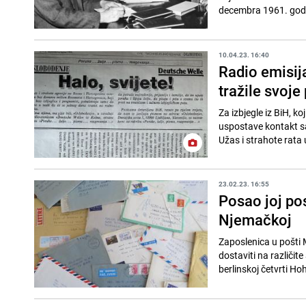
decembra 1961. godin
10.04.23. 16:40
Radio emisij
tražile svoje
Za izbjegle iz BiH, ko
uspostave kontakt sa 
Užas i strahote rata 
23.02.23. 16:55
Posao joj pos
Njemačkoj
Zaposlenica u pošti 
dostaviti na različite
berlinskoj četvrti Ho