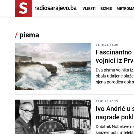
VIJESTI
BIZNIS
METROMA
/
pisma
31.10.25. 15:26
Fascinantno o
vojnici iz Pr
Dva pisma vojnika iz
obalu udaljene plaže
njena porodica dok su
13.01.25. 20:19
Ivo Andrić u
nagrade pokl
Dobitnik Nobelove na
književnosti i intelek