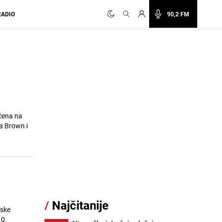
RADIO
90,2 FM
čena na
a Brown i
/
Najčitanije
pske
10.