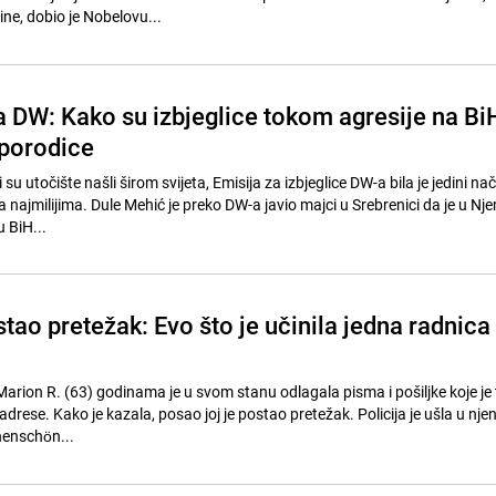
e, dobio je Nobelovu...
a DW: Kako su izbjeglice tokom agresije na Bi
 porodice
ji su utočište našli širom svijeta, Emisija za izbjeglice DW-a bila je jedini na
najmilijima. Dule Mehić je preko DW-a javio majci u Srebrenici da je u Nj
u BiH...
tao pretežak: Evo što je učinila jedna radnica
Marion R. (63) godinama je u svom stanu odlagala pisma i pošiljke koje je 
 adrese. Kako je kazala, posao joj je postao pretežak. Policija je ušla u nje
henschön...