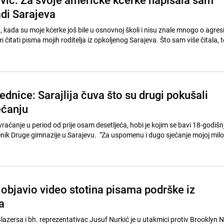
adi Sarajeva
, kada su moje kćerke još bile u osnovnoj školi i nisu znale mnogo o agresi
čitati pisma mojih roditelja iz opkoljenog Sarajeva. Što sam više čitala, to 
ednice: Sarajlija čuva što su drugi pokušali
ećanju
vraćanje u period od prije osam desetljeća, hobi je kojim se bavi 18-godišnji
ik Druge gimnazije u Sarajevu. "Za uspomenu i dugo sjećanje mojoj miloj 
 objavio video stotina pisama podrške iz
a
Blazersa i bh. reprezentativac Jusuf Nurkić je u utakmici protiv Brooklyn 