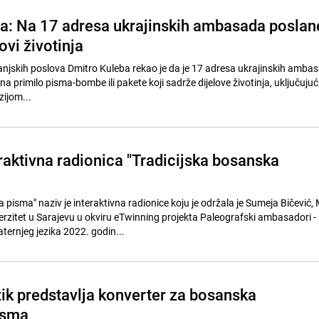
a: Na 17 adresa ukrajinskih ambasada poslan
ovi životinja
vanjskih poslova Dmitro Kuleba rekao je da je 17 adresa ukrajinskih amba
na primilo pisma-bombe ili pakete koji sadrže dijelove životinja, uključujući
zijom...
raktivna radionica "Tradicijska bosanska
 pisma" naziv je interaktivna radionice koju je održala je Sumeja Bičević,
iverzitet u Sarajevu u okviru eTwinning projekta Paleografski ambasadori -
ernjeg jezika 2022. godin...
ezik predstavlja konverter za bosanska
pisma