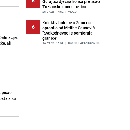
5
Gurajući dječija kolica pretrčao
Tuzlansku noćnu peticu
26.07.26. 14:52
|
VIDEO
Kolektiv bolnice u Zenici se
6
oprostio od Melihe Čaušević:
"Svakodnevno je pomjerala
 Dalmacija.
granice"
e, ali i
26.07.26. 15:08
|
BOSNA I HERCEGOVINA
Članovi GSS-a Zenica u tišini čekaju
7
vijesti: "Ovo je tragedija, bili su
iskusni planinari"
26.07.26. 15:21
|
BOSNA I HERCEGOVINA
Ruski alpinista otkrio mogući uzrok
8
pogibije Zeničana na Elbrusu:
Jedna odluka bila je kobna
napisao
26.07.26. 15:31
|
SVIJET
ostala su
Bećirović izrazio saučešće
9
porodicama stradalih planinara:
"Bolni trenuci, BiH dijeli tugu"
26.07.26. 15:36
|
BOSNA I HERCEGOVINA