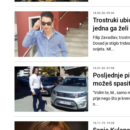
18.02.20. 09:36
Trostruki ubi
jedna ga želi 
Filip Zavadlav, trost
Dosad je stiglo trides
svijeta. Ml...
16.01.20. 07:58
Posljednje pi
možeš spasiti.
"Volim te, M., samo m
prije nego što je kr
n...
16.11.19. 19:28
Sanja Kuleno