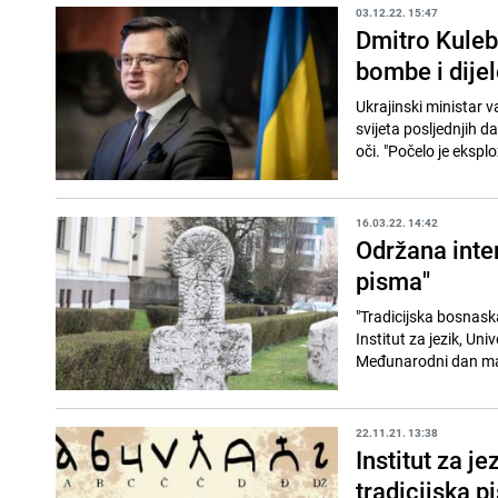
03.12.22. 15:47
Dmitro Kuleb
bombe i dijel
Ukrajinski ministar 
svijeta posljednjih da
oči. "Počelo je eksplo
16.03.22. 14:42
Održana inte
pisma"
"Tradicijska bosnaska
Institut za jezik, Un
Međunarodni dan mat
22.11.21. 13:38
Institut za j
tradicijska 