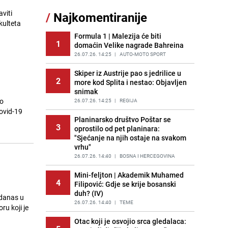
viti
/
Najkomentiranije
Lažne novčanice preplavljuju
kulteta
11
tržište: Ove eure najčešće
pokušavaju podvaliti
Formula 1 | Malezija će biti
1
domaćin Velike nagrade Bahreina
PRIJE OKO 23H
|
SVIJET
26.07.26. 14:25
|
AUTO-MOTO SPORT
Recept za brze uštipke: Ne upijaju
12
ulje i gotovi su za 30 minuta
Skiper iz Austrije pao s jedrilice u
2
more kod Splita i nestao: Objavljen
PRIJE 1 DAN
|
RECEPTI
snimak
ao
Imate tikvice i piletinu? Napravite
26.07.26. 14:25
|
REGIJA
13
ovaj brzi ručak iz jedne tave
ovid-19
Planinarsko društvo Poštar se
PRIJE 1 DAN
|
RECEPTI
3
oprostilo od pet planinara:
"Sjećanje na njih ostaje na svakom
Jedan od najvećih gradova nije na
14
vrhu"
listi: Ovo su lokacije prvih Lidl
prodavnica u BiH
26.07.26. 14:40
|
BOSNA I HERCEGOVINA
PRIJE 1 DAN
|
BOSNA I HERCEGOVINA
Mini-feljton | Akademik Muhamed
4
Filipović: Gdje se krije bosanski
Užas u bh. susjedstvu, mladići
15
duh? (IV)
bludničili nad maloljetnicom i sve
danas u
snimali: "Stari te gleda u lajvu"
26.07.26. 14:40
|
TEME
u koji je
PRIJE 2 DANA
|
REGIJA
Otac koji je osvojio srca gledalaca: