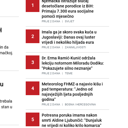
Njemačka istražuje slučaj
1
desetočlane porodice iz BiH:
Primaju 7.300 eura socijalne
pomoći mjesečno
PRIJE 2 DANA
|
SVIJET
H
Imala ga je skoro svaka kuća u
2
Jugoslaviji: Danas ovaj luster
vrijedi i nekoliko hiljada eura
čin da
PRIJE 2 DANA
|
ZANIMLJIVOSTI
emačkoj.
Dr. Erma Ramić-Kunić održala
3
lekciju notornom Miloradu Dodiku:
"Pokazujete silno neznanje"
PRIJE 2 DANA
|
TEME
 u
Meteorolog FHMZ-a najavio kišu i
4
pad temperatura: "Jedno od
najsvježijih ljeta posljednjih
godina"
trebala
PRIJE 2 DANA
|
BOSNA I HERCEGOVINA
n stan u
Potresna poruka imama nakon
5
smrti Aldine Ljubunčić: "Dunjaluk
ne vrijedi ni koliko krilo komarca"