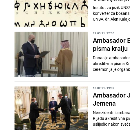
Institut za jezik UNS
konverter za bosanska
UNSA, dr. Alen Kalajdž
17.03.21. 22:30
Ambasador Bi
pisma kralju
Danas je ambasador B
akreditivna pisma K
ceremonija je organi
18.02.21. 19:32
Ambasador Ju
Jemena
Nerezidentni ambasa
Rijadu akreditivna 
uslijedio nakon sveča