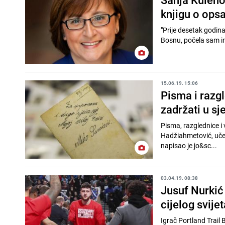
knjigu o ops
"Prije desetak godina
Bosnu, počela sam im 
15.06.19. 15:06
Pisma i razgl
zadržati u sj
Pisma, razglednice i 
Hadžiahmetović, učen
napisao je jo&sc...
03.04.19. 08:38
Jusuf Nurkić
cijelog svijet
Igrač Portland Trail 