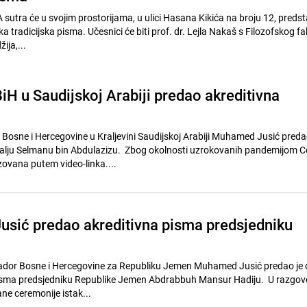
A sutra će u svojim prostorijama, u ulici Hasana Kikića na broju 12, predsta
 tradicijska pisma. Učesnici će biti prof. dr. Lejla Nakaš s Filozofskog fa
ija,...
H u Saudijskoj Arabiji predao akreditivna
osne i Hercegovine u Kraljevini Saudijskoj Arabiji Muhamed Jusić pred
ralju Selmanu bin Abdulazizu. Zbog okolnosti uzrokovanih pandemijom C
zovana putem video-linka....
sić predao akreditivna pisma predsjedniku
dor Bosne i Hercegovine za Republiku Jemen Muhamed Jusić predao je 
pisma predsjedniku Republike Jemen Abdrabbuh Mansur Hadiju. U razgovor
ne ceremonije istak...