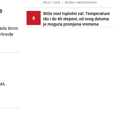
PRIJE 1 DAN
|
BOSNA I HERCEGOVINA
e
Stiže novi toplotni val: Temperature
6
idu i do 40 stepeni, od ovog datuma
je moguća promjena vremena
sada širom
PRIJE OKO 21H
|
BOSNA I HERCEGOVINA
 kravlje
Cijela regija čeka njegovu
7
progonozu: Poznati meteorolog
najavljuje veću promjenu vremena
PRIJE 1 DAN
|
REGIJA
Stručnjaci upozoravaju: Izrael ulaže
8
milione kako bi utjecao na
odgovore ChatGPT-a o Gazi
PRIJE 2 DANA
|
SVIJET
 MA,
Kako očistiti staklo od tuš-kabina:
9
Jednostavni savjeti za očuvanje
sjaja
PRIJE 2 DANA
|
ŽIVOT I STIL
Pratite uživo | Nevrijeme zahvatilo
10
Split, kiša ide prema BiH
PRIJE OKO 20H
|
REGIJA