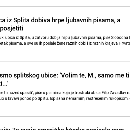
ca iz Splita dobiva hrpe ljubavnih pisama, a
posjetiti
ruki ubica iz Splita, u zatvoru dobija hrpu ljubavnih pisama, piše Slobodna
etak pisama, a sve su ih poslale žene raznih dobi i iz raznih krajeva Hrvatsk
smo splitskog ubice: 'Volim te, M., samo me ti
..'
e ti možeš spasiti", piše u pismima koja je trostruki ubica Filip Zavadlav 
enuo u krvavi pohod po Splitu. Ispisana nemarnim, rastresenim rukopisom, 
vić: Za svoje američke kćerke napisala sam