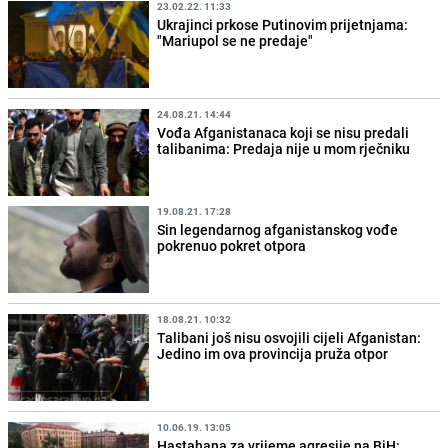
23.02.22. 11:33
Ukrajinci prkose Putinovim prijetnjama:
"Mariupol se ne predaje"
24.08.21. 14:44
Vođa Afganistanaca koji se nisu predali
talibanima: Predaja nije u mom rječniku
19.08.21. 17:28
Sin legendarnog afganistanskog vođe
pokrenuo pokret otpora
18.08.21. 10:32
Talibani još nisu osvojili cijeli Afganistan:
Jedino im ova provincija pruža otpor
10.06.19. 13:05
Hastahana za vrijeme agresije na BiH: