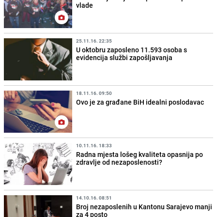
vlade
25.11.16. 22:35
U oktobru zaposleno 11.593 osoba s
evidencija službi zapošljavanja
18.11.16. 09:50
Ovo je za građane BiH idealni poslodavac
10.11.16. 18:33
Radna mjesta lošeg kvaliteta opasnija po
zdravlje od nezaposlenosti?
14.10.16. 08:51
Broj nezaposlenih u Kantonu Sarajevo manji
za 4 posto