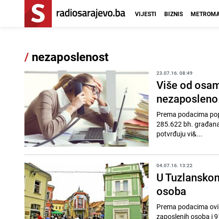
VIJESTI
BIZNIS
METROMA
/
nezaposlenost
23.07.16. 08:49
Više od osam
nezaposleno
Prema podacima popisa
285.622 bh. građana,
potvrđuju vi&...
04.07.16. 13:22
U Tuzlanskom
osoba
Prema podacima ovih 
zaposlenih osoba i 91