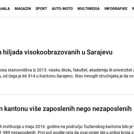
HALA
MAGAZIN
SPORT
AUTO-MOTO
MULTIMEDIA
INFOGRAFIKE
 hiljada visokoobrazovanih u Sarajevu
 stanovništva iz 2013. visoku školu, fakultet, akademiju ili univerzitet z
 od čega je 66.914 u Kantonu Sarajevo. Stav mnogih stručnjaka je da ov
 kantonu više zaposlenih nego nezaposlenih
institucija u maju 2016. godine na području Tuzlanskog kantona bilo je
.989 nezaposlenih. Prvi put poslije rata da ovaj omjer ide u prilog broja 