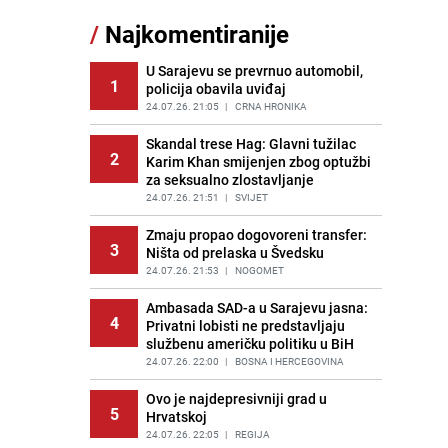
Nastavak provokacija: MUP RS
/
Najkomentiranije
11
oduzeo zastavu s ljiljanima i
sankcionisao vozača iz Bosanskog
Novog
U Sarajevu se prevrnuo automobil,
1
policija obavila uviđaj
PRIJE 2 DANA
|
BOSNA I HERCEGOVINA
24.07.26. 21:05
|
CRNA HRONIKA
Kao iz slastičarne: Rolada od
12
čokolade i kokosa bez pečenja,
Skandal trese Hag: Glavni tužilac
2
jednostavan desert bez imalo muke
Karim Khan smijenjen zbog optužbi
za seksualno zlostavljanje
PRIJE 2 DANA
|
RECEPTI
24.07.26. 21:51
|
SVIJET
Tajna savršenog makedonskog
13
ajvara: Stari recept za kremast i
Zmaju propao dogovoreni transfer:
3
bogat okus
Ništa od prelaska u Švedsku
PRIJE 2 DANA
24.07.26. 21:53
|
RECEPTI
|
NOGOMET
Tuga potresla grad na Uni:
Ambasada SAD-a u Sarajevu jasna:
14
4
Preminula Lejla Muhić (39),
Privatni lobisti ne predstavljaju
sugrađani u nevjerici
službenu američku politiku u BiH
PRIJE 2 DANA
24.07.26. 22:00
|
BOSNA I HERCEGOVINA
|
BOSNA I HERCEGOVINA
Borba trajala satima: Pogledajte
Ovo je najdepresivniji grad u
15
5
'grdosiju' od skoro tri metra koju su
Hrvatskoj
braća izvukla iz mora
24.07.26. 22:05
|
REGIJA