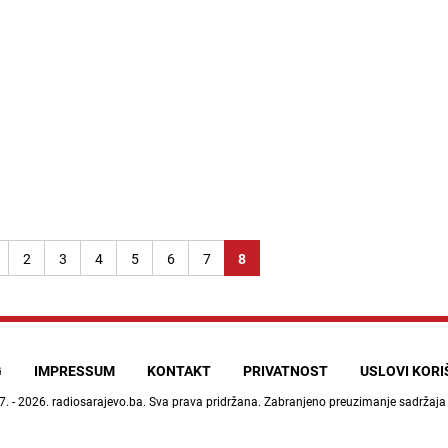
2
3
4
5
6
7
8
G
IMPRESSUM
KONTAKT
PRIVATNOST
USLOVI KOR
7. - 2026.
radiosarajevo.ba
. Sva prava pridržana. Zabranjeno preuzimanje sadržaja