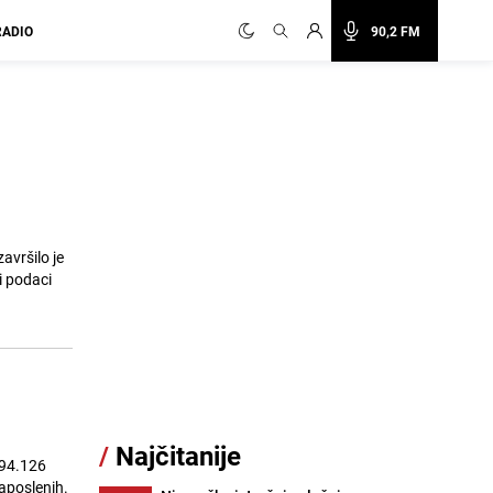
RADIO
90,2 FM
avršilo je
i podaci
/
Najčitanije
 94.126
zaposlenih.