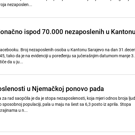
oja nezaposlen...
Konačno ispod 70.000 nezaposlenih u Kanton
Facebooku. Broj nezaposlenih osoba u Kantonu Sarajevo na dan 31.dec
545, tako da je na evidenciji u poređenju sa jučerašnjim datumom manje 3
če da u ju...
oslenosti u Njemačkoj ponovo pada
 za rad saopćila je da je stopa nezaposlenosti, koja mjeri odnos broja ljud
sposobnoj populaciji, pala u maju na šest sa 6,3 posto iz aprila. Stopa
rajinama u n...