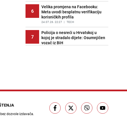
PRIJE 2 DANA
|
SVIJET
Velika promjena na Facebooku:
6
Meta uvodi besplatnu verifikaciju
korisničkih profila
24.07.26. 22:27
|
TECH
Policija o nesreći u Hrvatskoj u
7
kojoj je stradalo dijete: Osumnjičen
vozač iz BiH
24.07.26. 22:39
|
REGIJA
Rafali ispaljeni na porodičnu kuću u
8
BiH, oštećena i parkirana vozila
24.07.26. 22:45
|
CRNA HRONIKA
Požari pustoše okolinu Madrida:
9
Prioritet je spašavanje života
24.07.26. 22:55
|
SVIJET
Spektakl u Sarajevu: Benjamin
10
Poturak i Almir Memić oduševili,
IŠTENJA
strašan nokaut Almira Džananovića
 bez dozvole izdavača.
24.07.26. 23:05
|
OSTALI SPORTOVI
Tri horoskopska znaka koja najviše