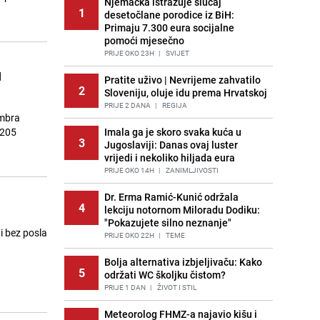
Njemačka istražuje slučaj
1
desetočlane porodice iz BiH:
Primaju 7.300 eura socijalne
pomoći mjesečno
PRIJE OKO 23H
|
SVIJET
u
Pratite uživo | Nevrijeme zahvatilo
2
Sloveniju, oluje idu prema Hrvatskoj
PRIJE 2 DANA
|
REGIJA
embra
.205
Imala ga je skoro svaka kuća u
3
Jugoslaviji: Danas ovaj luster
vrijedi i nekoliko hiljada eura
PRIJE OKO 14H
|
ZANIMLJIVOSTI
Dr. Erma Ramić-Kunić održala
4
lekciju notornom Miloradu Dodiku:
"Pokazujete silno neznanje"
i bez posla
PRIJE OKO 22H
|
TEME
Bolja alternativa izbjeljivaču: Kako
5
održati WC školjku čistom?
PRIJE 1 DAN
|
ŽIVOT I STIL
Meteorolog FHMZ-a najavio kišu i