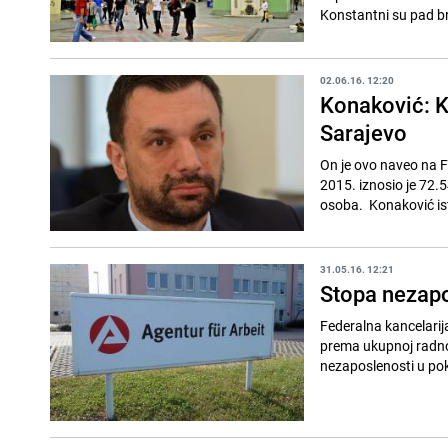
Konstantni su pad br
02.06.16. 12:20
Konaković: 
Sarajevo
On je ovo naveo na 
2015. iznosio je 72.
osoba. Konaković isti
31.05.16. 12:21
Stopa nezap
Federalna kancelarija
prema ukupnoj radno 
nezaposlenosti u pok