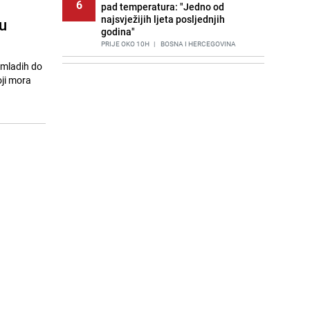
6
pad temperatura: "Jedno od
najsvježijih ljeta posljednjih
u
godina"
PRIJE OKO 10H
|
BOSNA I HERCEGOVINA
 mladih do
Agić kritizira političare u Bugojnu:
7
oji mora
Zbog straha od HDZ-a niko Vučiću
nije rekao istinu o Čipuljiću
PRIJE 2 DANA
|
TEME
Znate li šta Dino Merlin pojede prije
8
izlaska na scenu? Njegov ritual
iznenadio mnoge
PRIJE 2 DANA
|
SHOWBIZ
Stručnjaci upozoravaju: Izrael ulaže
9
milione kako bi utjecao na
odgovore ChatGPT-a o Gazi
PRIJE 1 DAN
|
SVIJET
Pijana sjela za volan: Osiguranje
10
odbilo isplatu štete na vozilu koje je
slupala Anja Ljubojević
PRIJE 3 DANA
|
BOSNA I HERCEGOVINA